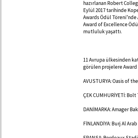
hazırlanan Robert Colleg
Eylül 2017 tarihinde Ko
Awards Ödül Töreni’nde Av
Award of Excellence Ödülü
mutluluk yaşattı.
11 Avrupa ülkesinden kat
görülen projelere Award o
AVUSTURYA: Oasis of the
ÇEK CUMHURİYETİ: Bolt T
DANİMARKA: Amager Ba
FİNLANDİYA: Burj Al Arab
FRANSA: Bordeaux Stad