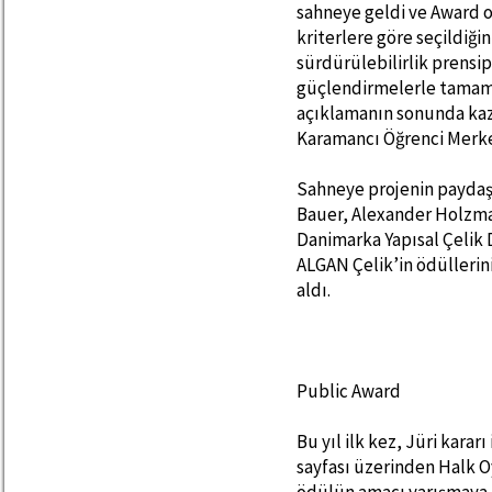
sahneye geldi ve Award o
kriterlere göre seçildiği
sürdürülebilirlik prensipl
güçlendirmelerle tamaml
açıklamanın sonunda kaz
Karamancı Öğrenci Merkez
Sahneye projenin paydaş
Bauer, Alexander Holzman
Danimarka Yapısal Çelik 
ALGAN Çelik’in ödüllerini
aldı.
Public Award
Bu yıl ilk kez, Jüri karar
sayfası üzerinden Halk O