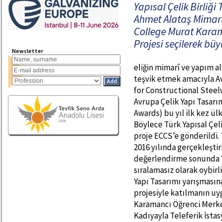
Yapısal Çelik Birliği
Ahmet Alataş Mimarl
College Murat Karam
Projesi seçilerek büy
Newsletter
eliğin mimarî ve yapım 
teşvik etmek amacıyla Av
for Constructional Steel
Avrupa Çelik Yapı Tasarı
Awards) bu yıl ilk kez ü
Böylece Türk Yapısal Çel
proje ECCS’e gönderildi.
2016 yılında gerçekleştiri
değerlendirme sonunda Ya
sıralamasız olarak oybir
Yapı Tasarımı yarışmasın
projesiyle katılmanın uy
Karamancı Öğrenci Merkez
Kadıyayla Teleferik İsta