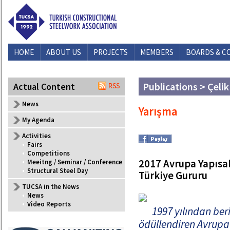
HOME
ABOUT US
PROJECTS
MEMBERS
BOARDS & C
Publications > Çelik
Actual Content
News
Yarışma
My Agenda
Activities
•
Fairs
•
Competitions
2017 Avrupa Yapısal
•
Meeitng / Seminar / Conference
•
Structural Steel Day
Türkiye Gururu
TUCSA in the News
•
News
•
Video Reports
1997 yılından beri
ödüllendiren Avrupa 