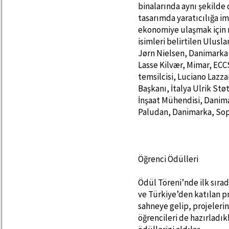
binalarında aynı şekilde 
tasarımda yaratıcılığa im
ekonomiye ulaşmak için 
isimleri belirtilen Ulusla
Jørn Nielsen, Danimarka 
Lasse Kilvær, Mimar, EC
temsilcisi, Luciano Lazz
Başkanı, İtalya Ulrik St
İnşaat Mühendisi, Danima
Paludan, Danimarka, Soph
Öğrenci Ödülleri
Ödül Töreni’nde ilk sırad
ve Türkiye’den katılan pr
sahneye gelip, projelerin
öğrencileri de hazırladıkl