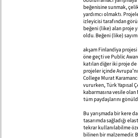
ödülün amacı yarışmaya ka
beğenisine sunmak, çelik
yardımcı olmaktı. Projel
izleyicisi tarafından görü
beğeni (like) alan proje
oldu. Beğeni (like) sayım
akşam Finlandiya projesi 
öne geçti ve Public Awa
katılan diğer iki proje d
projeler içinde Avrupa’n
College Murat Karamancı
vururken, Türk Yapısal 
kabarmasına vesile olan
tüm paydaşlarını gönüld
Bu yarışmada bir kere da
tasarımda sağladığı elast
tekrar kullanılabilme öz
bilinen bir malzemedir. B