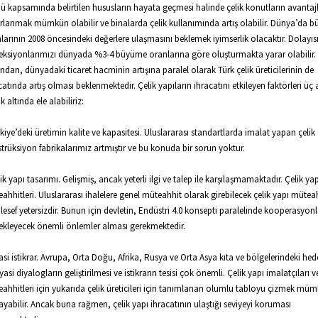
ü kapsamında belirtilen hususların hayata geçmesi halinde çelik konutların avantaj
rlanmak mümkün olabilir ve binalarda çelik kullanımında artış olabilir. Dünya’da 
larının 2008 öncesindeki değerlere ulaşmasını beklemek iyimserlik olacaktır. Dolayıs
eksiyonlarımızı dünyada %3-4 büyüme oranlarına göre oluşturmakta yarar olabilir.
ından, dünyadaki ticaret hacminin artışına paralel olarak Türk çelik üreticilerinin de
catında artış olması beklenmektedir. Çelik yapıların ihracatını etkileyen faktörleri üç
k altında ele alabiliriz:
rkiye’deki üretimin kalite ve kapasitesi. Uluslararası standartlarda imalat yapan çelik
trüksiyon fabrikalarımız artmıştır ve bu konuda bir sorun yoktur.
lik yapı tasarımı. Gelişmiş, ancak yeterli ilgi ve talep ile karşılaşmamaktadır. Çelik yap
ahhitleri. Uluslararası ihalelere genel müteahhit olarak girebilecek çelik yapı müteah
esef yetersizdir. Bunun için devletin, Endüstri 4.0 konsepti paralelinde kooperasyonl
ekleyecek önemli önlemler alması gerekmektedir.
yasi istikrar. Avrupa, Orta Doğu, Afrika, Rusya ve Orta Asya kıta ve bölgelerindeki hede
siyasi diyalogların geliştirilmesi ve istikrarın tesisi çok önemli. Çelik yapı imalatçıları v
ahhitleri için yukarıda çelik üreticileri için tanımlanan olumlu tabloyu çizmek mü
yabilir. Ancak buna rağmen, çelik yapı ihracatının ulaştığı seviyeyi koruması