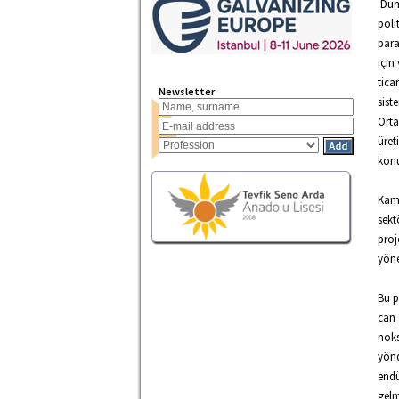
Düny
poli
para
için
tica
Newsletter
sist
Orta
üret
konu
Kamu
sekt
proj
yöne
Bu p
can 
noks
yönd
endü
gelm