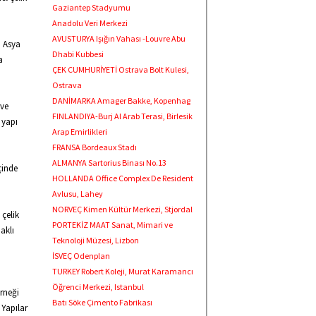
Gaziantep Stadyumu
Anadolu Veri Merkezi
AVUSTURYA Işığın Vahası -Louvre Abu
a Asya
Dhabi Kubbesi
a
ÇEK CUMHURİYETİ Ostrava Bolt Kulesi,
Ostrava
DANİMARKA Amager Bakke, Kopenhag
 ve
FINLANDIYA-Burj Al Arab Terasi, Birlesik
 yapı
Arap Emirlikleri
FRANSA Bordeaux Stadı
ALMANYA Sartorius Binası No.13
çinde
HOLLANDA Office Complex De Resident
Avlusu, Lahey
NORVEÇ Kimen Kültür Merkezi, Stjordal
 çelik
PORTEKİZ MAAT Sanat, Mimari ve
aklı
Teknoloji Müzesi, Lizbon
İSVEÇ Odenplan
TURKEY Robert Koleji, Murat Karamancı
Öğrenci Merkezi, Istanbul
erneği
Batı Söke Çimento Fabrikası
 Yapılar