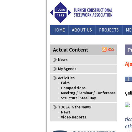
HOME
ABOUT US
PROJECTS
ME
P
Actual Content
News
Aj
My Agenda
Activities
•
Fairs
•
Competitions
Çel
•
Meeitng / Seminar / Conference
•
Structural Steel Day
TUCSA in the News
•
News
•
Video Reports
tic
etk