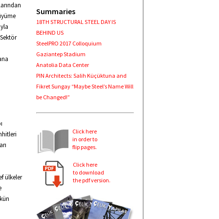
larından
Summaries
büyüme
18TH STRUCTURAL STEEL DAY IS
ıyla
BEHIND US
 Sektör
SteelPRO 2017 Colloquium
Gaziantep Stadium
 ana
Anatolia Data Center
PIN Architects: Salih Küçüktuna and
Fikret Sungay “Maybe Steel’s Name Will
be Changed!”
ı
Click here
hitleri
in order to
arı
flip pages.
Click here
to download
f ülkeler
the pdf version.
e
mkün