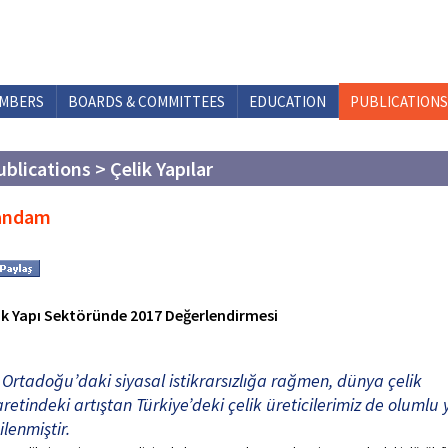
MBERS
BOARDS & COMMITTEES
EDUCATION
PUBLICATIONS
ublications > Çelik Yapılar
andam
ik Yapı Sektöründe 2017 Değerlendirmesi
Ortadoğu’daki siyasal istikrarsızlığa rağmen, dünya çelik
aretindeki artıştan Türkiye’deki çelik üreticilerimiz de olumlu
ilenmiştir.