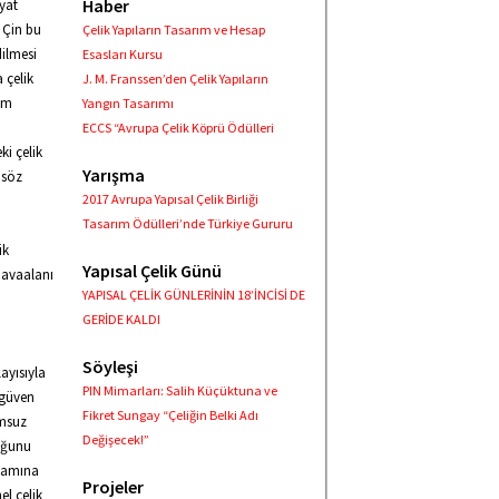
Haber
iyat
. Çin bu
Çelik Yapıların Tasarım ve Hesap
dilmesi
Esasları Kursu
 çelik
J. M. Franssen’den Çelik Yapıların
tim
Yangın Tasarımı
ECCS “Avrupa Çelik Köprü Ödülleri
ki çelik
Yarışma
 söz
2017 Avrupa Yapısal Çelik Birliği
Tasarım Ödülleri’nde Türkiye Gururu
ik
Yapısal Çelik Günü
havaalanı
YAPISAL ÇELİK GÜNLERİNİN 18’İNCİSİ DE
GERİDE KALDI
Söyleşi
ayısıyla
PIN Mimarları: Salih Küçüktuna ve
 güven
Fikret Sungay “Çeliğin Belki Adı
umsuz
Değişecek!”
luğunu
nlamına
Projeler
el çelik