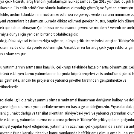
a çelik ticareti, artış trendini yakalamıştır. Bu kapsamda, Çin 2015 yılındaki düşük f
tikasının Çin çelik sektörüne olumlu katkısını olmadığı görmüş ve fiyatları attırmıştır
lelde, üretim tekniklerinin modernize edilmesi ve çevreye verilen zararın minimize e
 yeni yatırımlara başlamıştır. Burada dikkat edilmesi gereken husus, bugün için dünya
reti için tehdit olmayan Çin’in kısa bir süre sonra çevreci ve modern / verimli bir üre
emiyle dünya için yeniden bir tehdit olabileceğidir.
doğu’daki siyasal istikrarsızlığa rağmen, dünya çelik ticaretindeki artıştan Türkiye’de
icilerimiz de olumlu yönde etkilenmiştir. Ancak benzer bir artış çelik yapı sektörü için
su olamamıştır.
 yatırımlarının artmasına karşılık, çelik yapı talebinde fazla bir artış olmamıştır. Çel
örünü etkileyen kamu yatırımlarının başında köprü projeleri ve İstanbul’un üçüncü 
esi gelmekte, ancak bu projeler de yabancı şirketler tarafından geliştirilmekte ve
tilmektedir.
rojelerle ilgili olarak yaşanmış olması muhtemel finansman darlığının kaliteyi ve dol
güvenliğini olumsuz yönde etkilememesi en başta gelen dileğimizdir. Piyasalardaki
anlığı, nakit darlığı ve tahsilat sıkıntıları Türkiye’deki yerli ve yabancı yatırımları ol
e etkilemiş, yatırımlar durma noktasına gelmiştir. Türkiye’de çelik yapıların çoğun
striyel yapılar teşkil ettiğinden, yatırımların azalması çelik yapıların da azalması a
ektedir. Buna karşılık, ticari ve kamu yapılarında hafif bir artış olmuş ama bu da gen