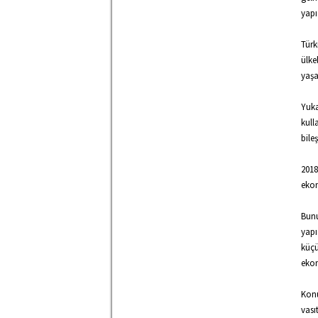
yapı
Türk
ülke
yaşa
Yuka
kull
bile
2018
ekon
Bunu
yapı
küçü
ekon
Konu
vası