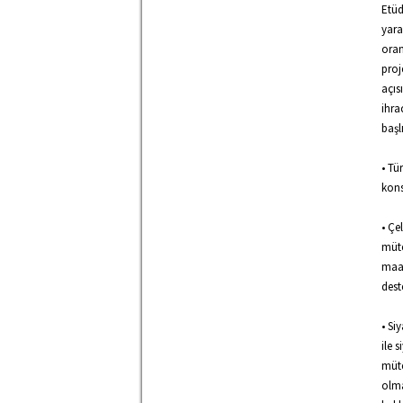
Etüd
yara
oran
proj
açıs
ihra
başlı
• Tü
kons
• Çe
müte
maal
dest
• Si
ile 
müte
olma