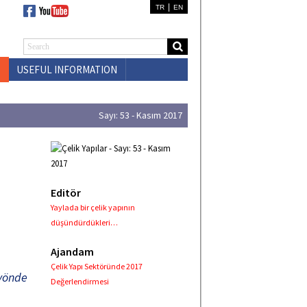
|
TR
EN
USEFUL INFORMATION
CONTACT US
Sayı: 53 - Kasım 2017
Editör
Yaylada bir çelik yapının
düşündürdükleri…
Ajandam
Çelik Yapı Sektöründe 2017
 yönde
Değerlendirmesi