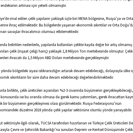
 endeksinin artması için yeterli olmamıştır.
iye’de imal edilen çelik yapıların yaklaşık üçte biri MENA bölgesine, Rusya’ya ve Ort
lerine ihraç edilmektedir. Bu bölgelerde yaşanan ekonomik sıkıntılar ve Orta Doğu’d
nan savaşlar ihracatımızı olumsuz etkilemektedir.
rıda belirtilen nedenlerle, yapılarda kullanılan çelikte kayda değer bir artış olmamış
anılan çelik (inşaat çeliği hariç) yaklaşık 1,8 Milyon Ton mertebesinde olmuştur. Çelik
şenleri ihracatı da 1,5 Milyon ABD Doları mertebesinde gerçekleşmiştir.
 yılında bölgedeki siyasi istikrarsızlığın artarak devam edebileceği, dolayısıyla ülke i
omik sıkıntıların bir süre daha devam edebileceği değerlendirilmektedir.
nla birlikte, çelik üreticileri açısından %2-3 civarında büyümenin gerçekleşebileceği,
 konusunda ise bu oranda olmasa da gerek kamu yatırımları, gerek ihracattan kayn
k bir büyümenin gerçekleşmesi olası görülmektedir. Rusya Federasyonu’nun
omisindeki düzelme 2018 yılında çelik yapılar sektörüne olumlu yönde yansıyabilir.
t sektörüyle ilgili olarak, TUCSA tarafından hazırlanan ve Türkiye Çelik Üreticileri D
tasıyla Çevre ve Şehircilik Bakanlığı’na sunulan Deprem ve Kentsel Dönüşümde Çelik