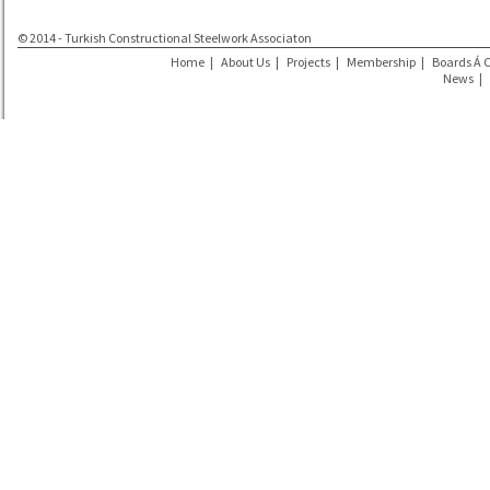
© 2014 - Turkish Constructional Steelwork Associaton
Home
|
About Us
|
Projects
|
Membership
|
Boards Á 
News
|