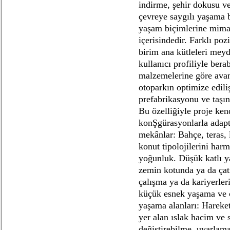
indirme, şehir dokusu v
çevreye saygılı yaşama 
yaşam biçimlerine mimar
içerisindedir. Farklı po
birim ana kütleleri meyd
kullanıcı profiliyle bera
malzemelerine göre avanta
otoparkın optimize ediliş
prefabrikasyonu ve taşın
Bu özelliğiyle proje kend
konŞgürasyonlarla adapte
mekânlar: Bahçe, teras, l
konut tipolojilerini ha
yoğunluk. Düşük katlı y
zemin kotunda ya da çati
çalışma ya da kariyerler
küçük esnek yaşama ve çal
yaşama alanları: Hareket
yer alan ıslak hacim ve 
değiştirebilme, uyarla