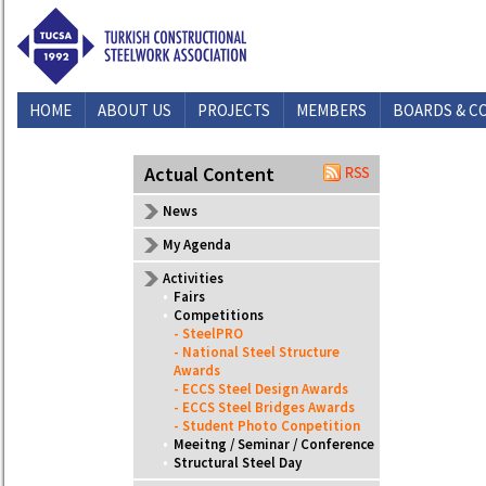
HOME
ABOUT US
PROJECTS
MEMBERS
BOARDS & C
CONTACT US
Actual Content
News
My Agenda
Activities
•
Fairs
•
Competitions
- SteelPRO
- National Steel Structure
Awards
- ECCS Steel Design Awards
- ECCS Steel Bridges Awards
- Student Photo Conpetition
•
Meeitng / Seminar / Conference
•
Structural Steel Day