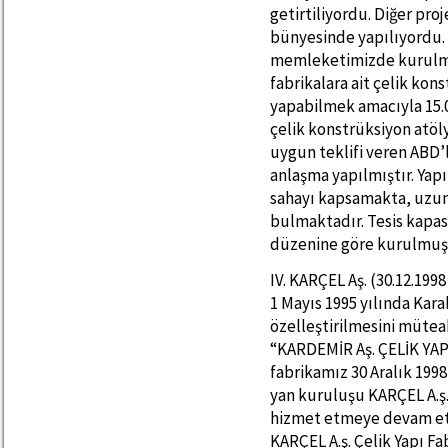
getirtiliyordu. Diğer pr
bünyesinde yapılıyordu. 
memleketimizde kurulmak
fabrikalara ait çelik kon
yapabilmek amacıyla 15.0
çelik konstrüksiyon atöly
uygun teklifi veren ABD’l
anlaşma yapılmıştır. Yapı
sahayı kapsamakta, uzunl
bulmaktadır. Tesis kapasi
düzenine göre kurulmuş
IV. KARÇEL Aş. (30.12.199
1 Mayıs 1995 yılında Kar
özelleştirilmesini müte
“KARDEMİR Aş. ÇELİK YAP
fabrikamız 30 Aralık 1998
yan kuruluşu KARÇEL A.ş.
hizmet etmeye devam et
KARÇEL A.ş. Çelik Yapı Fa