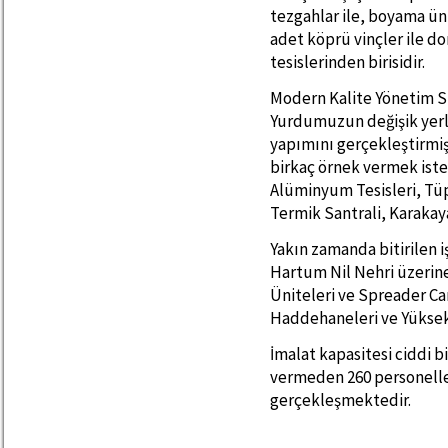
tezgahlar ile, boyama üni
adet köprü vinçler ile d
tesislerinden birisidir.
Modern Kalite Yönetim Si
Yurdumuzun değişik yerle
yapımını gerçekleştirmişt
birkaç örnek vermek ister
Alüminyum Tesisleri, Tüpr
Termik Santrali, Karaka
Yakın zamanda bitirilen 
Hartum Nil Nehri üzerine
Üniteleri ve Spreader Ca
Haddehaneleri ve Yüksek f
İmalat kapasitesi ciddi bi
vermeden 260 personelle y
gerçekleşmektedir.