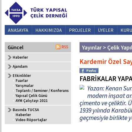
ANASAYFA
HAKKIMIZDA
PROJELER
ÜYELER
KURU
Yayınlar > Çelik Yapı
Güncel
Haberler
Kardemir Özel Say
Ajandam
Etkinlikler
FABRİKALAR YAP
•
Fuarlar
•
Yarışmalar
Yazan: Kenan Su
•
Toplantı / Seminer / Konferans
modern inşaat anl
•
Yapısal Çelik Günü
•
AYM Çalıştayı 2021
çimento ve çeliktir. 
1939 yılında Karabük
Basında TUCSA
•
Haberler
geçmesiyle birlikte y
•
Video Röportajlar