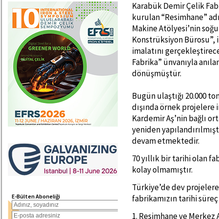
Karabük Demir Çelik Fabri
kurulan “Resimhane” adı 
Makine Atölyesi’nin soğu
Konstrüksiyon Bürosu”, i
imalatını gerçekleştirec
Fabrika” ünvanıyla anılan
dönüşmüştür.
Bugün ulaştığı 20.000 ton/
dışında örnek projelere i
Kardemir Aş’nin bağlı or
yeniden yapılandırılmışt
devam etmektedir.
70 yıllık bir tarihi ola
kolay olmamıştır.
Türkiye’de dev projelere
E-Bülten Aboneliği
fabrikamızın tarihi süreç
1. Resimhane ve Merkez 