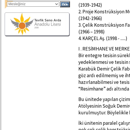
(1939-1942)
2. Proje Konstrüksiyon 
(1942-1966)
3. Çelik Konstrüksiyon Fa
(1966 – 1998)
4. KARÇEL Aş. (1998 - ......)
I . RESİMHANE VE MERKEZ
Bir entegre tesisin sürek
yedeklenmesi ve tesisin 
Karabük Demir Çelik Fabr
göz ardı edilmemiş ve ih
hazırlanabilmesi ve tesis
“Resimhane” adı altında 
Bu ünitede yapılan çizim
Atölyesinin Soğuk Demirc
kurulmuştur. Böylelikle 
İki ünitenin paralel çalı
pek çok çelik konstrüksi