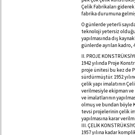
Çelik Fabrikaları gidere
fabrika durumuna gelmiş
O günlerde yeterli sayıda
teknoloji yetersiz olduğu
yapılmasında dış kaynakla
günlerde ayrılan kadro, 
II. PROJE KONSTRÜKSİY
1942 yılında Proje Kons
proje ünitesi bu kez de 
sürdürmüştür. 1952 yılın
çelik yapı imalatının Çel
verilmesiyle ekipman ve iş
ve imalatlarının yapılma
olmuş ve bundan böyle K
tevsi projelerinin çelik i
yapılmasına karar verilmi
III. ÇELİK KONSTRÜKSİY
1957 yılına kadar kompli