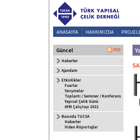
ANASAYFA
HAKKIMIZDA
PROJEL
Y
Güncel
Haberler
SA
Ajandam
Etkinlikler
•
Fuarlar
•
Yarışmalar
•
Toplantı / Seminer / Konferans
•
Yapısal Çelik Günü
•
AYM Çalıştayı 2021
Basında TUCSA
•
Haberler
•
Video Röportajlar