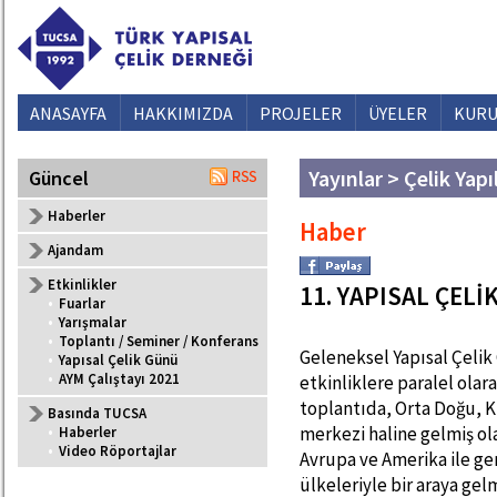
ANASAYFA
HAKKIMIZDA
PROJELER
ÜYELER
KURU
Yayınlar > Çelik Yapı
Güncel
Haberler
Haber
Ajandam
Etkinlikler
11. YAPISAL ÇEL
•
Fuarlar
•
Yarışmalar
•
Toplantı / Seminer / Konferans
Geleneksel Yapısal Çelik 
•
Yapısal Çelik Günü
•
AYM Çalıştayı 2021
etkinliklere paralel olar
toplantıda, Orta Doğu, Ku
Basında TUCSA
merkezi haline gelmiş ola
•
Haberler
•
Video Röportajlar
Avrupa ve Amerika ile ge
ülkeleriyle bir araya gel