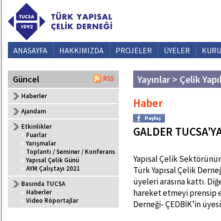
ANASAYFA
HAKKIMIZDA
PROJELER
ÜYELER
KURU
Yayınlar > Çelik Yapı
Güncel
Haberler
Haber
Ajandam
Etkinlikler
GALDER TUCSA’YA
•
Fuarlar
•
Yarışmalar
•
Toplantı / Seminer / Konferans
Yapısal Çelik Sektörünü
•
Yapısal Çelik Günü
•
AYM Çalıştayı 2021
Türk Yapısal Çelik Derne
üyeleri arasına kattı. Di
Basında TUCSA
hareket etmeyi prensip e
•
Haberler
•
Video Röportajlar
Derneği- ÇEDBİK’in üyesi