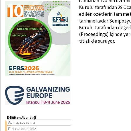
camiadan 120’nin üzerind
Kurulu tarafından 29 Oca
edilen özetlerin tam meti
tarihine kadar Sempozyum
Kurulu tarafından değerl
(Proceedings) içinde yer 
titizlikle sürüyor.
E-Bülten Aboneliği