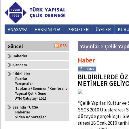
ANASAYFA
HAKKIMIZDA
PROJELER
ÜYELER
KURU
Yayınlar > Çelik Yapı
Güncel
Haberler
Haber
Ajandam
Etkinlikler
BİLDİRİLERDE Ö
•
Fuarlar
METİNLER GELİY
•
Yarışmalar
•
Toplantı / Seminer / Konferans
•
Yapısal Çelik Günü
•
AYM Çalıştayı 2021
“Çelik Yapılar: Kültür v
Basında TUCSA
SSCS 2010 Uluslararası
•
Haberler
düzeyde gerçekleşti. S
•
Video Röportajlar
süresi 18 Ocak 2010 tarih