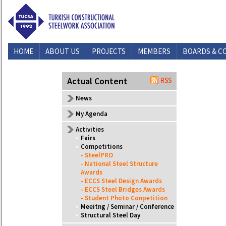
HOME
ABOUT US
PROJECTS
MEMBERS
BOARDS & C
CONTACT US
Actual Content
News
My Agenda
Activities
•
Fairs
•
Competitions
- SteelPRO
- National Steel Structure
Awards
- ECCS Steel Design Awards
- ECCS Steel Bridges Awards
- Student Photo Conpetition
•
Meeitng / Seminar / Conference
•
Structural Steel Day