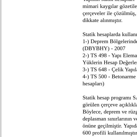
mimari kaygılar gözetile
çerçeveler ile çözülmüş
dikkate alınmıştır.
Statik hesaplarda kullan
1-) Deprem Bölgelerind
(DBYBHY) - 2007
2-) TS 498 - Yapı Elema
Yüklerin Hesap Değerle
3-) TS 648 - Çelik Yapı
4-) TS 500 - Betonarme 
hesapları)
Statik hesap programı S
görülen çerçeve açıklıkla
Böylece, deprem ve rüzg
deplasman sınırlarının v
önüne geçilmiştir. Yapıd
600 profili kullanılmışt