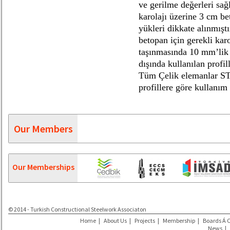
ve gerilme değerleri sağ
karolajı üzerine 3 cm be
yükleri dikkate alınmış
betopan için gerekli kar
taşınmasında 10 mm’lik Ç
dışında kullanılan profi
Tüm Çelik elemanlar ST
profillere göre kullanım
Our Members
Our Memberships
© 2014 - Turkish Constructional Steelwork Associaton
Home
|
About Us
|
Projects
|
Membership
|
Boards Á 
News
|