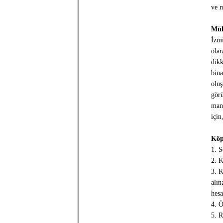
ve m
Müh
İzmi
olar
dikk
bina
oluş
görü
mant
için
Köp
1. S
2. 
3. K
alın
hesa
4. Ö
5. R