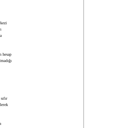
rkezi
ı
na
n hesap
olmadığı
sıfır
lerek
a