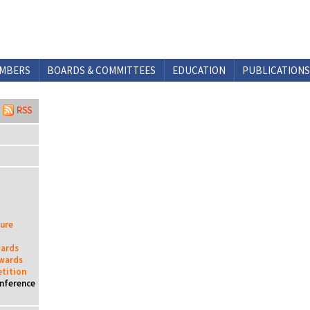
MBERS
BOARDS & COMMITTEES
EDUCATION
PUBLICATIONS
ture
wards
Awards
tition
onference