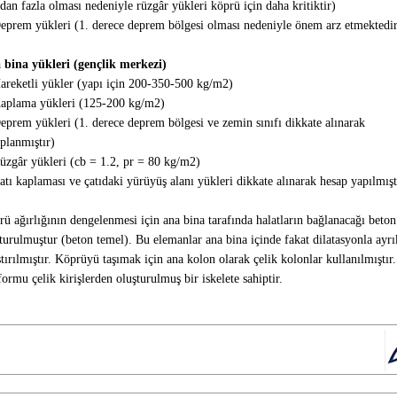
dan fazla olması nedeniyle rüzgâr yükleri köprü için daha kritiktir)
eprem yükleri (1. derece deprem bölgesi olması nedeniyle önem arz etmektedir
 bina yükleri (gençlik merkezi)
areketli yükler (yapı için 200-350-500 kg/m2)
Kaplama yükleri (125-200 kg/m2)
eprem yükleri (1. derece deprem bölgesi ve zemin sınıfı dikkate alınarak
planmıştır)
üzgâr yükleri (cb = 1.2, pr = 80 kg/m2)
atı kaplaması ve çatıdaki yürüyüş alanı yükleri dikkate alınarak hesap yapılmışt
ü ağırlığının dengelenmesi için ana bina tarafında halatların bağlanacağı beton
turulmuştur (beton temel). Bu elemanlar ana bina içinde fakat dilatasyonla ayrı
ştırılmıştır. Köprüyü taşımak için ana kolon olarak çelik kolonlar kullanılmıştı
formu çelik kirişlerden oluşturulmuş bir iskelete sahiptir.