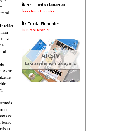
ydanı’’
İkinci Turda Elenenler
ek
İkinci Turda Elenenler
lumsal
İlk Turda Elenenler
estekler
İlk Turda Elenenler
hının
ekte ve
şma
trol
üde
r. Ayrıca
malzeme
ehir
ni
asarımda
ürünü
amış ve
rlerine
letişim