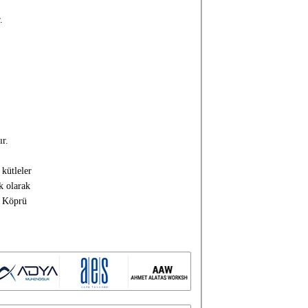
.
ır.
 kütleler
k olarak
r. Köprü