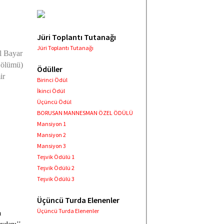
Jüri Toplantı Tutanağı
Jüri Toplantı Tutanağı
l Bayar
 Bölümü)
Ödüller
ir
Birinci Ödül
İkinci Ödül
Üçüncü Ödül
BORUSAN MANNESMAN ÖZEL ÖDÜLÜ
Mansiyon 1
Mansiyon 2
Mansiyon 3
Teşvik Ödülü 1
Teşvik Ödülü 2
Teşvik Ödülü 3
Üçüncü Turda Elenenler
Üçüncü Turda Elenenler
a