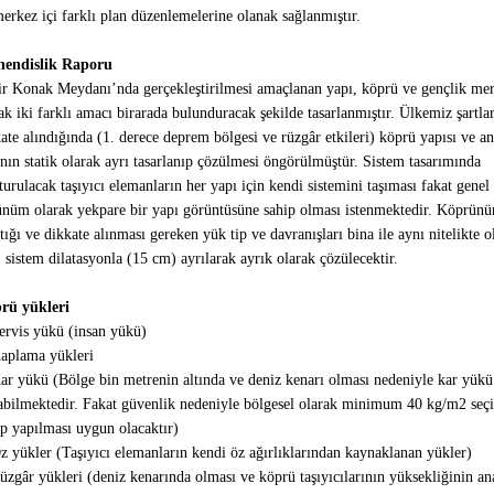
erkez içi farklı plan düzenlemelerine olanak sağlanmıştır.
endislik Raporu
r Konak Meydanı’nda gerçekleştirilmesi amaçlanan yapı, köprü ve gençlik me
ak iki farklı amacı birarada bulunduracak şekilde tasarlanmıştır. Ülkemiz şartlar
ate alındığında (1. derece deprem bölgesi ve rüzgâr etkileri) köprü yapısı ve a
nın statik olarak ayrı tasarlanıp çözülmesi öngörülmüştür. Sistem tasarımında
turulacak taşıyıcı elemanların her yapı için kendi sistemini taşıması fakat genel
nüm olarak yekpare bir yapı görüntüsüne sahip olması istenmektedir. Köprünü
ığı ve dikkate alınması gereken yük tip ve davranışları bina ile aynı nitelikte 
, sistem dilatasyonla (15 cm) ayrılarak ayrık olarak çözülecektir.
rü yükleri
ervis yükü (insan yükü)
Kaplama yükleri
ar yükü (Bölge bin metrenin altında ve deniz kenarı olması nedeniyle kar yükü 
abilmektedir. Fakat güvenlik nedeniyle bölgesel olarak minimum 40 kg/m2 seçi
p yapılması uygun olacaktır)
z yükler (Taşıyıcı elemanların kendi öz ağırlıklarından kaynaklanan yükler)
üzgâr yükleri (deniz kenarında olması ve köprü taşıyıcılarının yüksekliğinin an