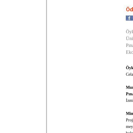
Öd
Öyk
Üni
Pın
Eko
Öyk
Cela
Mur
Pın
İzm
Mim
Proj
meyd