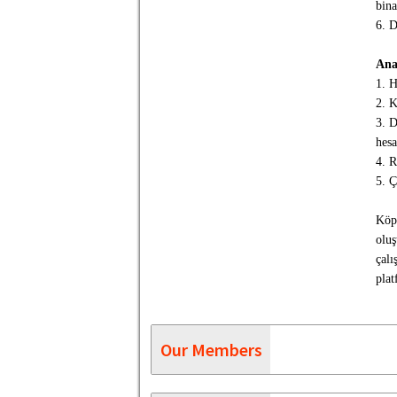
bina
6. D
Ana
1. H
2. 
3. D
hesa
4. R
5. Ç
Köpr
oluş
çalı
plat
Our Members