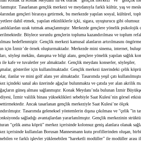
nan Konak’ta Konak Meydanı’na ek olarak ‘’gençlik merkezi’’ ve ‘’gençlik me
rlanmıştır. Tasarlanan gençlik merkezi ve meydanıyla farklı kültür, yaş ve mesl
larından gençleri biraraya getirmek, bu merkezde yapılan sosyal, kültürel, top
iyetlere dahil etmek, yapılan etkinliklerle içki, sigara, uyuşturucu gibi olumsuz
kanlıklardan uzak tutmak amaçlanmıştır. Merkezde gençlere yönelik psikolojik d
erilmektedir. Böylece sorunlu gençlerin topluma kazandırılması ve toplum refa
rılması hedeflenmiştir. Gençlik merkezi kamusal alanların artırılmasını öngörm
n için İzmir’de örnek oluşturmaktadır. Merkezde mini sinema, internet, bulu
ları, söyleşi mekânı, danışma ve bilgi alanı, gençlere yönelik yapılan sağlık kon
ı ile kafe ve tuvaletler yer almaktadır. Gençlik meydanı konserler, söyleşiler,
şmalar, gösteriler için kullanılmaktadır. Gençlik merkezi üzerindeki çelik köpr
lar, ilanlar ve mini golf alanı yer almaktadır. Tasarımda yeşil çatı kullanılmıştı
ez içindeki sanal aks üzerinde ağaçlar bulunmakta ve çatıda yer alan akrilik 
ağaçların güneş alması sağlanmıştır. Konak Meydanı’nda bulunan İzmir Büyükş
diyesi, İzmir valilik binası yükseklikleri sebebiyle Saat Kulesi’nin görsel etkisi
ettirmektedir. Ancak tasarlanan gençlik merkeziyle Saat Kulesi’ne ölçek
ndırılmıştır. Tasarımda geleneksel yöntemlerin dışına çıkılması ve “çelik ”in t
onksiyonda sağladığı avantajlardan yararlanılmıştır. Gençlik merkezinin strükt
turan “çelik asma köprü” merkez içerisinde kolonsuz geniş alanlara olanak sağl
ez içerisinde kullanılan Borusan Mannesmann kutu profillerinden oluşan, birbi
nebilen ve farklı işlevler yüklenebilen “hareketli modüller” ile modüller arası i