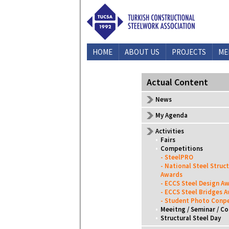
HOME
ABOUT US
PROJECTS
ME
CONTACT US
Actual Content
News
My Agenda
Activities
•
Fairs
•
Competitions
- SteelPRO
- National Steel Struc
Awards
- ECCS Steel Design A
- ECCS Steel Bridges 
- Student Photo Conpe
•
Meeitng / Seminar / C
•
Structural Steel Day