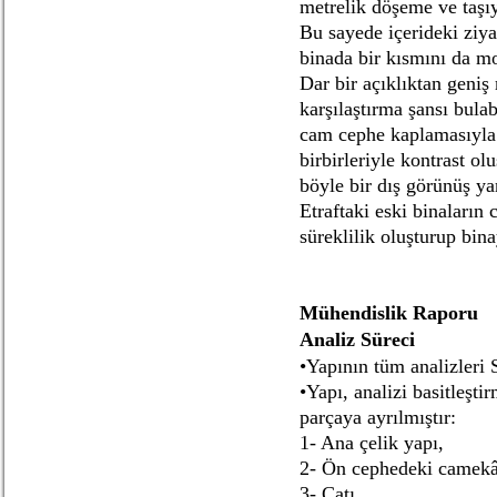
metrelik döşeme ve taşıy
Bu sayede içerideki ziyar
binada bir kısmını da m
Dar bir açıklıktan geniş
karşılaştırma şansı bula
cam cephe kaplamasıyla
birbirleriyle kontrast o
böyle bir dış görünüş yan
Etraftaki eski binaların
süreklilik oluşturup bina
Mühendislik Raporu
Analiz Süreci
•Yapının tüm analizleri 
•Yapı, analizi basitleşti
parçaya ayrılmıştır:
1- Ana çelik yapı,
2- Ön cephedeki camekâ
3- Çatı.