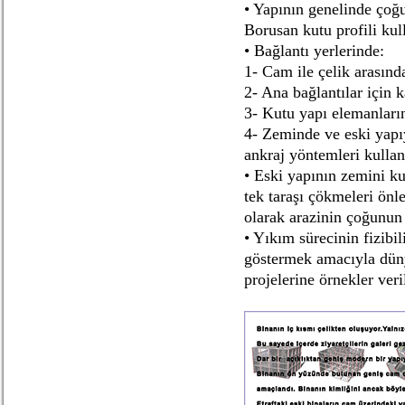
• Yapının genelinde çoğ
Borusan kutu profili kull
• Bağlantı yerlerinde:
1- Cam ile çelik arasınd
2- Ana bağlantılar için 
3- Kutu yapı elemanların
4- Zeminde ve eski yapıy
ankraj yöntemleri kullanı
• Eski yapının zemini ku
tek taraşı çökmeleri önl
olarak arazinin çoğunun
• Yıkım sürecinin fizibil
göstermek amacıyla düny
projelerine örnekler veri