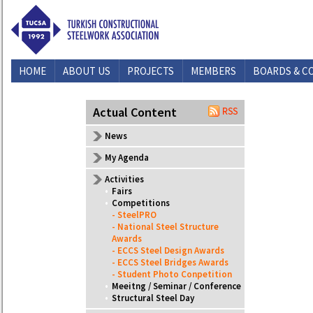
HOME
ABOUT US
PROJECTS
MEMBERS
BOARDS & C
CONTACT US
Actual Content
News
My Agenda
Activities
•
Fairs
•
Competitions
- SteelPRO
- National Steel Structure
Awards
- ECCS Steel Design Awards
- ECCS Steel Bridges Awards
- Student Photo Conpetition
•
Meeitng / Seminar / Conference
•
Structural Steel Day