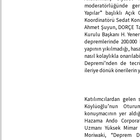
moderatörlüğünde ge
Yapılar” başlıklı Açı
Koordinatörü Sedat Kon
Ahmet Şuyun, DORÇE Ta
Kurulu Başkanı H. Yener 
depremlerinde 200.000 b
yapının yıkılmadığı, hasar
nasıl kolaylıkla onarıla
Depremi’nden de tecrüb
ileriye dönük önerilerin y
Katılımcılardan gelen 
Köylüoğlu’nun Oturum
konuşmacının yer aldığ
Hazama Ando Corpora
Uzmanı Yüksek Mimar v
Moriwaki, “Deprem Dir