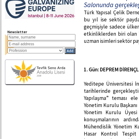
Salonunda gerçekleşt
Türk Yapısal Çelik Derne
bu yıl ise sektör payd
geçmişiyle sadece ülke
Newsletter
etkinliklerden biri ola
uzman isimleri sektör pay
1. Gün: DEPREM DİRENÇL
Yeditepe Üniversitesi İ
tarihlerinde gerçekleşt
Yapılaşma” teması ele
Yönetim Kurulu Başkanı H.
Yönetim Kurulu Üyesi 
konuşmalarının ardın
Mühendislik Yönetim Ku
Hasar Kontrol Tespit 