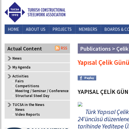
HOME
ABOUT US
PROJECTS
MEMBERS
BOARDS & C
Publications > Çelik
Actual Content
News
Yapısal Çelik Gün
My Agenda
Activities
•
Fairs
•
Competitions
YAPISAL ÇELİK GÜN
•
Meeitng / Seminar / Conference
•
Structural Steel Day
TUCSA in the News
•
News
Türk Yapısal Çeli
•
Video Reports
24’üncüsü düzenlenen
tarihinde Yeditepe Ü