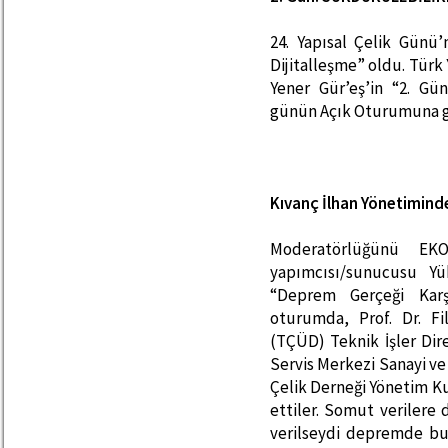
24. Yapısal Çelik Günü’
Dijitalleşme” oldu. Türk
Yener Gür’eş’in “2. Gü
günün Açık Oturumuna ge
Kıvanç İlhan Yönetimind
Moderatörlüğünü EK
yapımcısı/sunucusu Yü
“Deprem Gerçeği Karşı
oturumda, Prof. Dr. Fil
(TÇÜD) Teknik İşler Dir
Servis Merkezi Sanayi ve 
Çelik Derneği Yönetim Ku
ettiler. Somut verilere 
verilseydi depremde bu