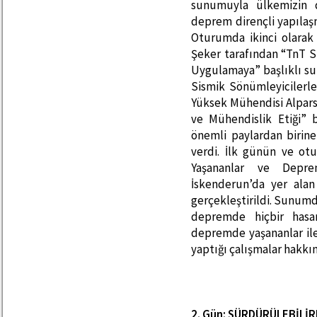
sunumuyla ülkemizin 
deprem dirençli yapılaş
Oturumda ikinci olarak
Şeker tarafından “TnT S
Uygulamaya” başlıklı sun
Sismik Sönümleyicilerle 
Yüksek Mühendisi Alpar
ve Mühendislik Etiği” 
önemli paylardan birine
verdi. İlk günün ve o
Yaşananlar ve Depre
İskenderun’da yer alan
gerçekleştirildi. Sunumd
depremde hiçbir hasa
depremde yaşananlar ile 
yaptığı çalışmalar hakkında
2. Gün: SÜRDÜRÜLEBİLİR