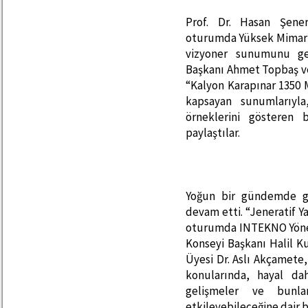
Prof. Dr. Hasan Şene
oturumda Yüksek Mimar Me
vizyoner sunumunu ge
Başkanı Ahmet Topbaş ve
“Kalyon Karapınar 1350 
kapsayan sunumlarıyla
örneklerini gösteren b
paylaştılar.
Yoğun bir gündemde ge
devam etti. “Jeneratif Y
oturumda INTEKNO Yönet
Konseyi Başkanı Halil K
Üyesi Dr. Aslı Akçamete
konularında, hayal da
gelişmeler ve bunla
etkileyebileceğine dair bi