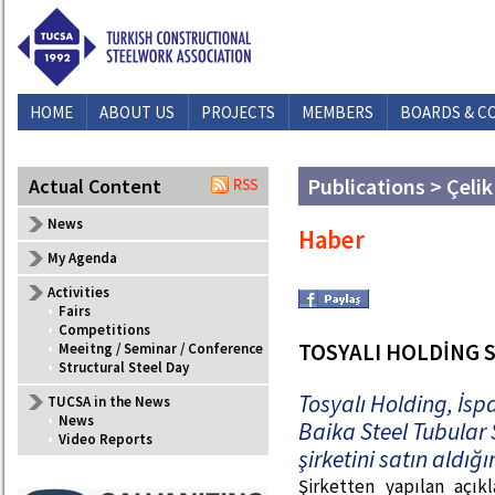
HOME
ABOUT US
PROJECTS
MEMBERS
BOARDS & C
Publications > Çelik
Actual Content
News
Haber
My Agenda
Activities
•
Fairs
•
Competitions
TOSYALI HOLDİNG ST
•
Meeitng / Seminar / Conference
•
Structural Steel Day
Tosyalı Holding, İspa
TUCSA in the News
•
News
Baika Steel Tubular 
•
Video Reports
şirketini satın aldığ
Şirketten yapılan açık