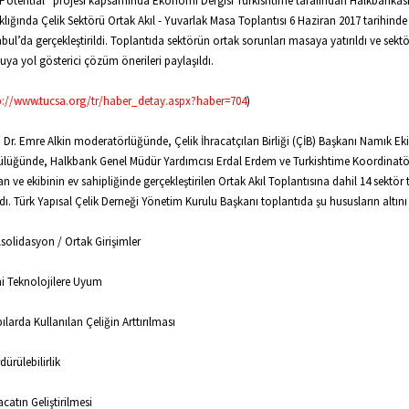
Potential” projesi kapsamında Ekonomi Dergisi Turkishtime tarafından Halkbanka
klığında Çelik Sektörü Ortak Akıl - Yuvarlak Masa Toplantısı 6 Haziran 2017 tarihinde
nbul’da gerçekleştirildi. Toplantıda sektörün ortak sorunları masaya yatırıldı ve sekt
ya yol gösterici çözüm önerileri paylaşıldı.
p://www.tucsa.org/tr/haber_detay.aspx?haber=704
)
. Dr. Emre Alkin moderatörlüğünde, Çelik İhracatçıları Birliği (ÇİB) Başkanı Namık Ek
lüğünde, Halkbank Genel Müdür Yardımcısı Erdal Erdem ve Turkishtime Koordinatör
n ve ekibinin ev sahipliğinde gerçekleştirilen Ortak Akıl Toplantısına dahil 14 sektör t
ldı. Türk Yapısal Çelik Derneği Yönetim Kurulu Başkanı toplantıda şu hususların altını 
lsolidasyon / Ortak Girişimler
ni Teknolojilere Uyum
pılarda Kullanılan Çeliğin Arttırılması
dürülebilirlik
racatın Geliştirilmesi