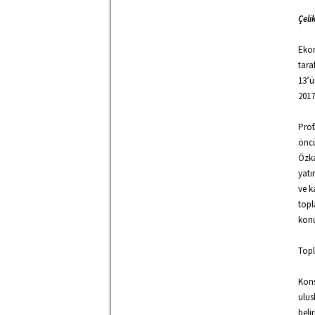
Çeli
Ekon
tara
13’ü
2017
Prof
öncü
Özka
yatı
ve k
topl
konu
Topl
Kons
ulus
beli