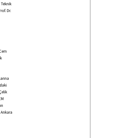
l Teknik
of. Dr.
. Cem
ik
larına
daki
Çelik
ÇEM
ın
, Ankara