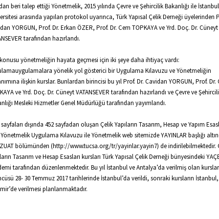
ndan beri talep ettiği Yönetmelik, 2015 yılında Çevre ve Şehircilik Bakanlığı ile İstanbu
ersitesi arasında yapılan protokol uyarınca, Türk Yapısal Çelik Derneği üyelerinden Pr
dan YORGUN, Prof. Dr. Erkan ÖZER, Prof. Dr. Cem TOPKAYA ve Yrd. Doç. Dr. Cüneyt
NSEVER tarafından hazırlandı.
konusu yönetmeliğin hayata geçmesi için iki şeye daha ihtiyaç vardı:
lamauygulamalara yönelik yol gösterici bir Uygulama Kılavuzu ve Yönetmeliğin
anımına ilişkin kurslar. Bunlardan birincisi bu yıl Prof. Dr. Cavidan YORGUN, Prof. Dr
AYA ve Yrd. Doç. Dr. Cüneyt VATANSEVER tarafından hazırlandı ve Çevre ve Şehircil
nlığı Mesleki Hizmetler Genel Müdürlüğü tarafından yayımlandı.
ş sayfaları dışında 452 sayfadan oluşan Çelik Yapıların Tasarım, Hesap ve Yapım Esas
 Yönetmelik Uygulama Kılavuzu ile Yönetmelik web sitemizde YAYINLAR başlığı altın
UAT bölümünden (http://www.tucsa.org/tr/yayinlar.yayin7) de indirilebilmektedir. 
ların Tasarım ve Hesap Esasları kursları Türk Yapısal Çelik Derneği bünyesindeki YA
emi tarafından düzenlenmektedir. Bu yıl İstanbul ve Antalya’da verilmiş olan kurslar
cüsü 28- 30 Temmuz 2017 tarihlerinde İstanbul’da verildi, sonraki kursların İstanbul
zmir’de verilmesi planlanmaktadır.