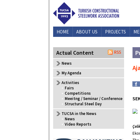
HOME
ABOUT US
PROJECTS
ME
P
Actual Content
News
Aj
My Agenda
Activities
•
Fairs
•
Competitions
SE
•
Meeitng / Seminar / Conference
•
Structural Steel Day
TUCSA in the News
•
News
•
Video Reports
Çeli
Ekon