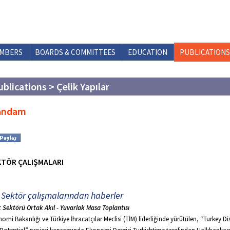
MBERS
BOARDS & COMMITTEES
EDUCATION
PUBLICATIONS
ublications > Çelik Yapılar
andam
KTÖR ÇALIŞMALARI
Sektör çalışmalarından haberler
k Sektörü Ortak Akıl - Yuvarlak Masa Toplantısı
omi Bakanlığı ve Türkiye İhracatçılar Meclisi (TİM) liderliğinde yürütülen, “Turkey D