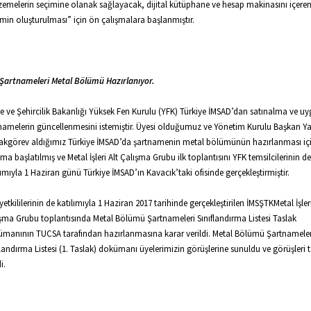
emelerin seçimine olanak sağlayacak, dijital kütüphane ve hesap makinasını içeren
emin oluşturulması” için ön çalışmalara başlanmıştır.
Şartnameleri Metal Bölümü Hazırlanıyor.
e ve Şehircilik Bakanlığı Yüksek Fen Kurulu (YFK) Türkiye İMSAD’dan satınalma ve 
namelerin güncellenmesini istemiştir. Üyesi olduğumuz ve Yönetim Kurulu Başkan Ya
akgörev aldığımız Türkiye İMSAD’da şartnamenin metal bölümünün hazırlanması içi
şma başlatılmış ve Metal İşleri Alt Çalışma Grubu ilk toplantısını YFK temsilcilerinin de
lımıyla 1 Haziran günü Türkiye İMSAD’ın Kavacık’taki ofisinde gerçekleştirmiştir.
yetkililerinin de katılımıyla 1 Haziran 2017 tarihinde gerçekleştirilen İMSŞTKMetal İşleri
şma Grubu toplantısında Metal Bölümü Şartnameleri Sınıflandırma Listesi Taslak
manının TUCSA tarafından hazırlanmasına karar verildi. Metal Bölümü Şartnameler
flandırma Listesi (1. Taslak) dokümanı üyelerimizin görüşlerine sunuldu ve görüşleri 
i.