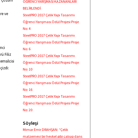
sı çözüm
ÖĞRENCİ YARIŞMASI KAZANANLARI
BELİRLENDİ
öre ve
SteelPRO 2017 Çelik Yapı Tasarımı
Öğrenci Yarışması Ödül Projesi Proje
No: 4
SteelPRO 2017 Çelik Yapı Tasarımı
Öğrenci Yarışması Ödül Projesi Proje
inci
No: 6
ü Filiz
SteelPRO 2017 Çelik Yapı Tasarımı
emsilcisi
Öğrenci Yarışması Ödül Projesi Proje
çizdi:
No: 10
SteelPRO 2017 Çelik Yapı Tasarımı
Öğrenci Yarışması Ödül Projesi Proje
No: 16
SteelPRO 2017 Çelik Yapı Tasarımı
Öğrenci Yarışması Ödül Projesi Proje
No: 20
Söyleşi
Mimar Emir DRAHŞAN: “Çelik
malzemeyi bir heykel gibi çalışıp dans