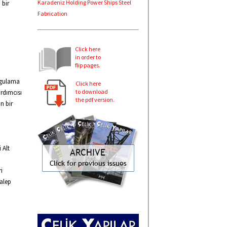
Karadeniz Holding Power Ships Steel
 bir
Fabrication
Click here
in order to
flip pages.
uygulama
Click here
to download
rdımcısı
the pdf version.
n bir
 Alt
i
talep