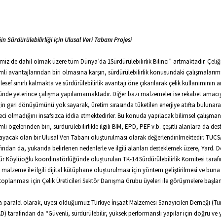
ğin Sürdürülebilirliği için Ulusal Veri Tabanı Projesi
miz de dahil olmak üzere tüm Dünya’da 1Sürdürülebilirlik Bilinci” artmaktadır. Çeliğ
li avantajlarından biri olmasına karşın, sürdürülebilirlik konusundaki çalışmalarım
esef sınırlı kalmakta ve sürdürülebilirlik avantajı öne çıkarılarak çelik kullanımının ar
nde yeterince çalışma yapılamamaktadır. Diğer bazı malzemeler ise rekabet amacı
ğin geri dönüşümünü yok sayarak, üretim sırasında tüketilen enerjiye atıfta bulunara
eci olmadığını insafsızca iddia etmektedirler. Bu konuda yapılacak bilimsel çalışman
li ögelerinden biri, sürdürülebilirlikle ilgili BIM, EPD, PEF v.b. çeşitli alanlara da des
ayacak olan bir Ulusal Veri Tabanı oluşturulması olarak değerlendirilmektedir. TUCS
fından da, yukarıda belirlenen nedenlerle ve ilgili alanları desteklemek üzere, Yard. D
r Köylüoğlu koordinatörlüğünde oluşturulan TK-14 Sürdürülebilirlik Komitesi taraf
k malzeme ile ilgili dijital kütüphane oluşturulması için yöntem geliştirilmesi ve bun
 toplanması için Çelik Üreticileri Sektör Danışma Grubu üyeleri ile görüşmelere başlam
 paralel olarak, üyesi olduğumuz Türkiye İnşaat Malzemesi Sanayicileri Derneği (Tü
D) tarafından da “Güvenli, sürdürülebilir, yüksek performanslı yapılar için doğru ve y