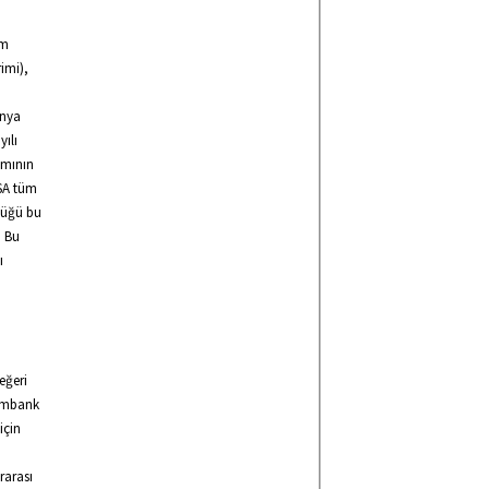
im
rimi),
ünya
yılı
ımının
WSA tüm
ttüğü bu
. Bu
ı
eğeri
ximbank
için
rarası