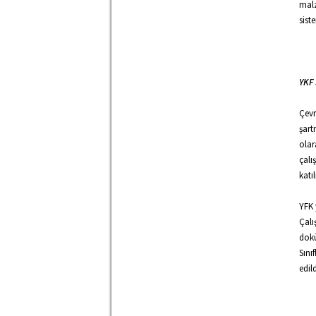
malz
sist
YKF 
Çevr
şart
olar
çalı
katı
YFK 
Çalı
dokü
Sını
edild