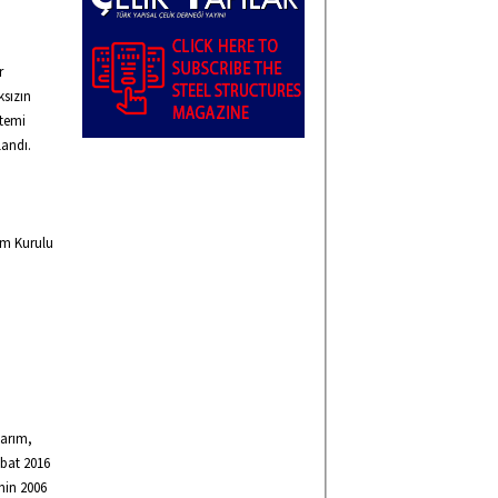
r
ksızın
stemi
landı.
im Kurulu
sarım,
ubat 2016
’nin 2006