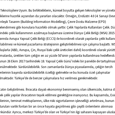
 Teknolojilere Uyum. Bu birlikteliklerin, küresel boyutta gelişen teknolojiler ve yönet
iklerine hazırlık açısından da yararları olacaktır. Örneğin, Endüstri 4.0 (4. Sanayi Dev
nleşik Tasarım (Building Information Modelling), Çevre Dostu Malzeme (EPD)
elendirmesi gibi konulara hazırlıklı olmak şarttır. Çelik Yapılarda Kullanılan Çelik. D
indeki çelik kullanımının azalmaya başlaması üzerine Dünya Çelik Birliği (WSA) 2015 
arında Avrupa Yapısal Çelik Birliği (ECCS) ile koordineli olarak yapılarda çelik kullan
rılabilmesi ve küresel pazarlama stratejisinin geliştirilebilmesi için çalışma başlattı. 
aşlarla (ABD, Avrupa, Çin, Rusya’daki çelik üreticileri dahil) koordineli olarak yürü
şmalarda, üretilen tüm çeliğin en az yüzde 50’sinin yapılarda kullanılması hedeflendi
nun 26 Ekim 2017 tarihindeki 18. Yapısal Çelik Günü’ndeki bir panelde de tartışılmas
nülmektedir. Sürdürülebilirlik. Son zamanlarda Dünya piyasalarında, çeliğin tercih
nlerinin başında sürdürülebilirlik özelliği gelmekte ve bu konuda özel çalışmalar
lmaktadır. Türkiye’de de benzer çalışmalara hız verilmesi gerekmektedir.
catın Geliştirilmesi. İhracata dayalı ekonomiyi benimsemiş olan ülkemizde, katma d
ek çelik yapılar ihracatının teşvik edilmesi gerektiğine inanıyoruz. Bu kapsamda, E
ilerinin, teminat mektuplarının, ülke riski sigortalarının işlevselliği artırılması, bunun 
turulan varlık fonları bir an önce hayata geçirilmesi gibi çeşitli önlemlerin alınması
ündür. Ayrıca, merkezi Türkiye’de olan ve Türkiye’nin ilgi sahasını kapsayan ulusla