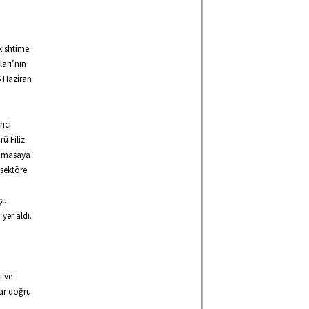
kishtime
ları’nın
6 Haziran
inci
ü Filiz
ın masaya
 sektöre
şu
yer aldı.
ı ve
lar doğru