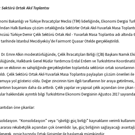
k Sektörü Ortak Akıl Toplantısı
omi Bakanlığı ve Türkiye İhracatçılar Meclisi (TİM) liderliğinde, Ekonomi Dergisi Tur
fından Halk Bankası çözüm ortaklığında Sektörler Ortak Akıl-Yuvarlak Masa Toplantı
ncüsü Türkiye Demir Çelik Sektörü Ortak Akıl - Yuvarlak Masa Toplantısı adı altında 
 tarihinde İstanbul Mecidiyeköy’de Fairmont Quasar Otelde gerçekleştirildi.
. Dr. Emre Alkin moderatörlüğünde, Çelik İhracatçıları Birliği (ÇİB) Başkanı Namık Ek
lüğünde, Halkbank Genel Müdür Yardımcısı Erdal Erdem ve Turkishtime Koordinatör
n ve ekibinin ev sahipliğinde gerçekleştirilen toplantıda sektörün ortak sorunların
rıldı. Çelik Sektörü Ortak Akıl-Yuvarlak Masa Toplantısı paylaşılan çözüm önerileri ile
amuya yol gösterici oldu. Değer zincirinin tüm ilgili taraflarının bir araya getirilmesi,
antının başarısını daha da arttırdı. Çelik yapılar ve yapısal çelik açısından öne çıkan 
lar hakkındaki ayrıntılı bilgi Turkishtime Ekonomi Dergisinin Ağustos 2017 sayısında 
antıdan öne çıkanlar:
olidasyon. “Konsolidasyon” veya “işbirliği güç birliği” kaynakların verimli kullanım
lararası rekabetçilik açısından çok önemlidir. İşe, güç birliğinin sağlayacağı avantaj
rlenerek, proje bazında Ortak Girişimler ile başlamak mümkündür.