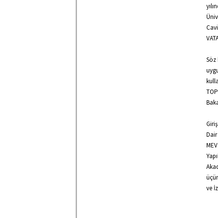
yılı
Üniv
Cavi
VATA
Söz 
uygu
kull
TOPK
Baka
Giri
Dair
MEVZ
Yapı
Akad
üçün
ve İ