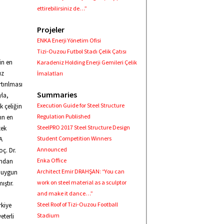
ettirebilirsiniz de…”
Projeler
ENKA Enerji Yönetim Ofisi
Tizi-Ouzou Futbol Stadı Çelik Çatısı
in en
Karadeniz Holding Enerji Gemileri Çelik
ız
İmalatları
tırılması
Summaries
yla,
Execution Guide for Steel Structure
k çeliğin
Regulation Published
ın en
SteelPRO 2017 Steel Structure Design
tek
Student Competition Winners
A
Announced
oç. Dr.
Enka Office
ından
Architect Emir DRAHŞAN: “You can
a uygun
work on steel material as a sculptor
ıştır.
and make it dance…”
Steel Roof of Tizi-Ouzou Football
rkiye
Stadium
eterli