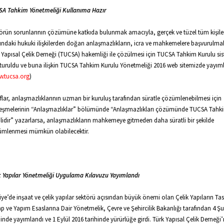
A Tahkim Yönetmeliği Kullanıma Hazır
örün sorunlarının çözümüne katkıda bulunmak amacıyla, gerçek ve tüzel tüm kişile
ındaki hukuki ilişkilerden doğan anlaşmazlıkların, icra ve mahkemelere başvurulma
 Yapısal Çelik Derneği (TUCSA) hakemliği ile çözülmesi için TUCSA Tahkim Kurulu si
turuldu ve buna ilişkin TUCSA Tahkim Kurulu Yönetmeliği 2016 web sitemizde yayım
.tucsa.org
)
flar, anlaşmazlıklarının uzman bir kuruluş tarafından süratle çözümlenebilmesi için
eşmelerinin “Anlaşmazlıklar” bölümünde “Anlaşmazlıkları çözümünde TUCSA Tahk
ilidir” yazarlarsa, anlaşmazlıkların mahkemeye gitmeden daha süratli bir şekilde
mlenmesi mümkün olabilecektir.
k Yapılar Yönetmeliği Uygulama Kılavuzu Yayımlandı
iye’de inşaat ve çelik yapılar sektörü açısından büyük önemi olan Çelik Yapıların Ta
p ve Yapım Esaslarına Dair Yönetmelik, Çevre ve Şehircilik Bakanlığı tarafından 4 Ş
hinde yayımlandı ve 1 Eylül 2016 tarihinde yürürlüğe girdi. Türk Yapısal Çelik Derneği