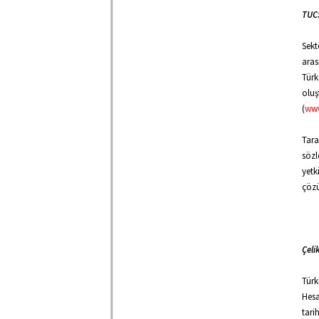
TUCS
Sekt
aras
Türk
oluş
(
www
Tara
sözl
yetk
çözü
Çeli
Türk
Hesa
tari