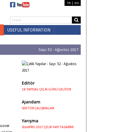
|
TR
EN
USEFUL INFORMATION
CONTACT US
Sayı: 52 - Ağustos 2017
Editör
18. YAPISAL ÇELİK GÜNÜ GELİYOR
Ajandam
SEKTÖR ÇALIŞMALARI
Yarışma
iscover
SteelPRO 2017 ÇELİK YAPI TASARIMI