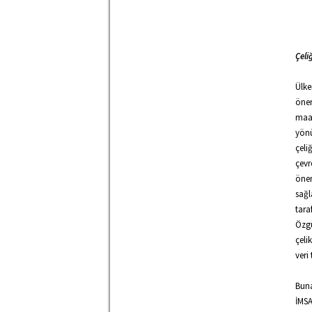
Çeli
Ülke
önem
maal
yönü
çeli
çevr
önem
sağl
tara
Özgü
çeli
veri
Buna
İMSA