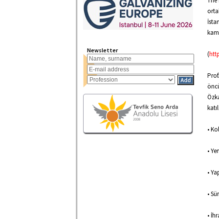
The 
orta
İsta
kamu
Newsletter
(
htt
Prof
öncü
Özka
katı
• Ko
• Ye
• Ya
• Sür
• İh