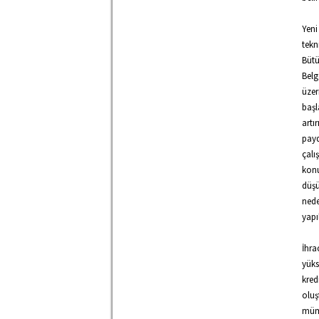
Yeni
tekn
Bütü
Belg
üzer
başl
artı
payd
çalı
konu
düşü
nede
yapı
İhra
yüks
kred
oluş
mümk