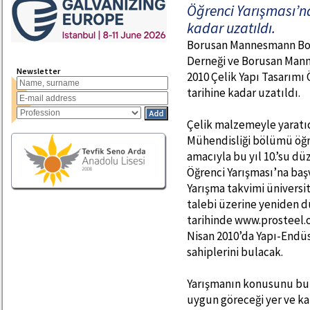
Öğrenci Yarışması’na
kadar uzatıldı.
Borusan Mannesmann Boru
Derneği ve Borusan Man
Newsletter
2010 Çelik Yapı Tasarımı 
tarihine kadar uzatıldı.
Çelik malzemeyle yaratıc
Mühendisliği bölümü öğre
amacıyla bu yıl 10.’su d
Öğrenci Yarışması’na başv
Yarışma takvimi üniversit
talebi üzerine yeniden d
tarihinde www.prosteel.o
Nisan 2010’da Yapı-Endü
sahiplerini bulacak.
Yarışmanın konusunu bu y
uygun göreceği yer ve ka