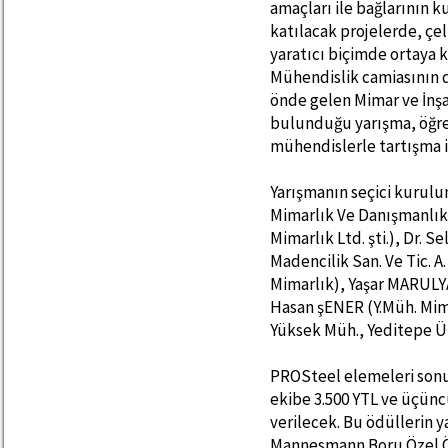
amaçları ile bağlarının k
katılacak projelerde, çe
yaratıcı biçimde ortaya 
Mühendislik camiasının 
önde gelen Mimar ve İnşa
bulunduğu yarışma, öğren
mühendislerle tartışma 
Yarışmanın seçici kurulu
Mimarlık Ve Danışmanlık)
Mimarlık Ltd. şti.), Dr. S
Madencilik San. Ve Tic.
Mimarlık), Yaşar MARULYA
Hasan şENER (Y.Müh. Mima
Yüksek Müh., Yeditepe Ün
PROSteel elemeleri sonuc
ekibe 3.500 YTL ve üçünc
verilecek. Bu ödüllerin y
Mannesmann Boru Özel Öd