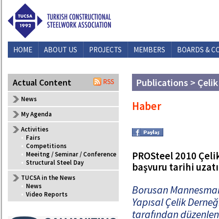
HOME
ABOUT US
PROJECTS
MEMBERS
BOARDS & C
Publications > Çelik
Actual Content
News
Haber
My Agenda
Activities
•
Fairs
•
Competitions
PROSteel 2010 Çelik
•
Meeitng / Seminar / Conference
•
Structural Steel Day
başvuru tarihi uzatı
TUCSA in the News
•
News
Borusan Mannesman
•
Video Reports
Yapısal Çelik Dern
tarafından düzenlen