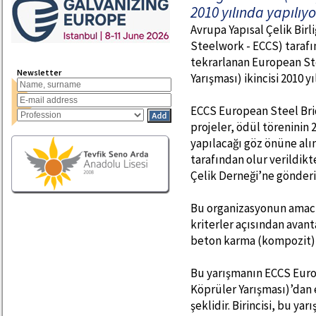
2010 yılında yapılıyo
Avrupa Yapısal Çelik Bir
Steelwork - ECCS) tarafınd
tekrarlanan European St
Newsletter
Yarışması) ikincisi 2010 yı
ECCS European Steel Bri
projeler, ödül töreninin
yapılacağı göz önüne alı
tarafından olur verildik
Çelik Derneği’ne gönderi
Bu organizasyonun amacı;
kriterler açısından avanta
beton karma (kompozit) k
Bu yarışmanın ECCS Euro
Köprüler Yarışması)’dan 
şeklidir. Birincisi, bu y