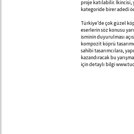
proje katılabilir. İkincis
kategoride birer adedi ö
Türkiye’de çok güzel köp
eserlerin söz konusu yar
isminin duyurulması açı
kompozit köprü tasarımcı
sahibi tasarımcılara, yap
kazandıracak bu yarışmay
için detaylı bilgi www.t