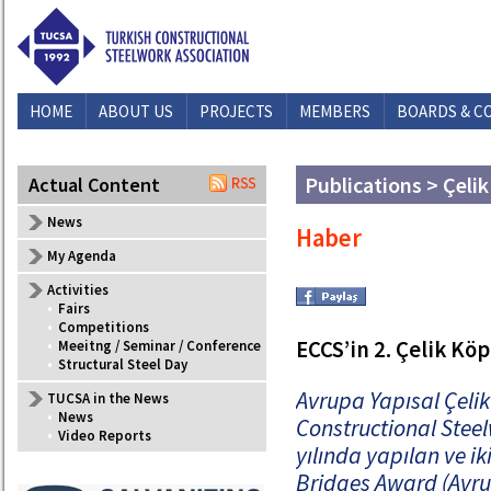
HOME
ABOUT US
PROJECTS
MEMBERS
BOARDS & C
Publications > Çelik
Actual Content
News
Haber
My Agenda
Activities
•
Fairs
•
Competitions
ECCS’in 2. Çelik Kö
•
Meeitng / Seminar / Conference
•
Structural Steel Day
Avrupa Yapısal Çelik
TUCSA in the News
•
News
Constructional Steel
•
Video Reports
yılında yapılan ve ik
Bridges Award (Avrup