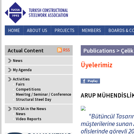
HOME
ABOUT US
PROJECTS
MEMBERS
BOARDS & C
Publications > Çelik
Actual Content
News
Üyelerimiz
My Agenda
Activities
•
Fairs
•
Competitions
ARUP MÜHENDİSLİ
•
Meeitng / Seminar / Conference
•
Structural Steel Day
TUCSA in the News
•
News
“Bütüncül Tasarım
•
Video Reports
müşterilerine sunan 
ofislerinde görevli 2