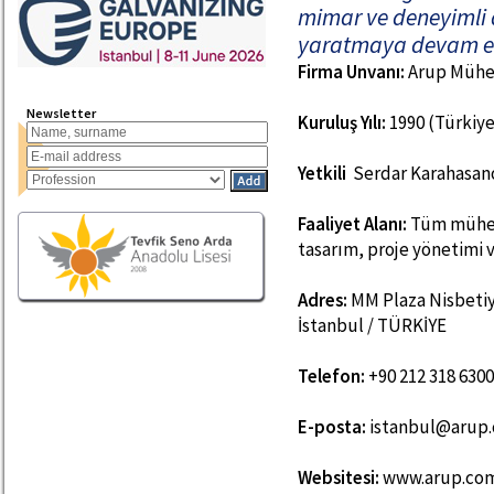
mimar ve deneyimli 
yaratmaya devam ed
Firma Unvanı:
Arup Mühend
Newsletter
Kuruluş Yılı:
1990 (Türkiye
Yetkili
Serdar Karahasan
Faaliyet Alanı:
Tüm mühend
tasarım, proje yönetimi v
Adres:
MM Plaza Nisbetiye
İstanbul / TÜRKİYE
Telefon:
+90 212 318 6300
E-posta:
istanbul@arup
Websitesi:
www.arup.co