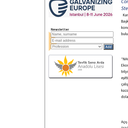
Con
Ste
Kan
Başk
konu
Newsletter
bulu
“NA
Ekon
tril
eşit
çalı
kaza
dola
Açış