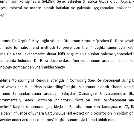
rumun son konuşmacısı GALDER Genel Sekreteri S. Burcu Akyüz oldu. Akyüz, 
hçesi, mineral ve maden olarak katkıları ve galvaniz uygulamaları hakkında bi
aştı.
turumu Dr. Özgür S. Köylüoğlu yönetti. Oturumun Keynote Speakerı Dr. Reza Javah
ll mold formation and methods to prevention them” başlıklı sunumuyla katılı
ştu. Dr. Reza Javaherdashti duvar küfü oluşumu ve bunları önleme yöntemleri
lamalarda bulundu. Dr. Reza Javaherdashti’nin sunumunun ardından Indian Ins
hnology Bombay’dan Shanmukha Shetty
l-time Monitoring of Residual Strength in Corroding Steel Reinforcement Using U
ed Waves and Multi-Physics Modelling” başlıklı sunumunu aktardı. Shanmukha S
umunu tamamlamasının ardından Eskişehir Osmangazi Üniversitesinden İlk
vironmentally Green Corrosion Inhibitors Effects on Steel Reinforcement an
erties” başlıklı sunumunu gerçekleştirdi. Bu oturumun son konuşmacısı AT, I
ia’dan “Influence of Cynara Cardunculus leaf extract on biocorrosion inhibition of S
eawater under aerobic conditions” başlıklı sunumuyla Hana-Lahbib oldu.