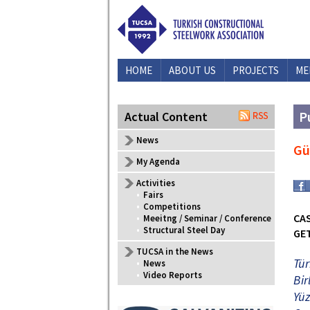
HOME
ABOUT US
PROJECTS
ME
P
Actual Content
News
Gü
My Agenda
Activities
•
Fairs
•
Competitions
CA
•
Meeitng / Seminar / Conference
•
Structural Steel Day
GE
TUCSA in the News
Tür
•
News
•
Video Reports
Bir
Yüz