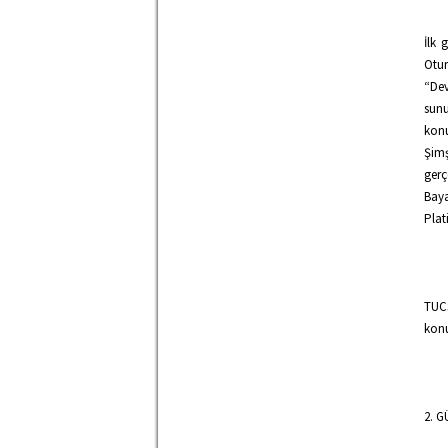
İlk 
Otur
“Dev
sun
konu
Şimş
gerç
Bay
Plat
TUC
konu
2. G