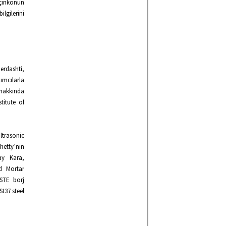
çinkonun
lgilerini
erdashti,
mcılarla
 hakkında
titute of
ltrasonic
hetty’nin
ay Kara,
d Mortar
SSTE borj
t37 steel