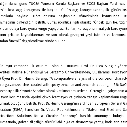
inliğin ikinci günü TUCSA Yönetim Kurulu Başkanı ve ECCS Başkan Yardımcısı 
eş’in kısa açış konuşması ile başladı. Gür’eş açış konuşmasında, ilk günün kıs
ılımcılarla paylaştı. Dört oturum başkanının yönetiminde konusunda 
şmacının dinlendiğini belirtti. Gür’eş etkinlikle ilgili olarak; “Önceki gün belirttiğ
nden dolayı korozyona vurgu yapıyoruz. Bunlar; korozyonun maliyeti korozyo
ının çelikten kaynaklanması ve son olarak gezegeni yeşil tutmak ve karbonsu
ından önemi.” değerlendirmelerinde bulundu.
ün aynı zamanda ilk oturumu olan 5. Oturumu Prof. Dr. Esra Sungur yönett
ersitesi Makine Mühendisliği ve Bergamo Üniversitesinden, Uluslararası Korozyo
) Üyesi Prof. Dr. Hüsnü Gerengi, “A comparative analysis of the corrosion character
tro-galvanized steel coated with epoxy zinc-free and zinc-rich coating in 5% NaCl”
şmasıyla ilk Keynote Speaker olarak katılımcılara seslendi. Gerengi bu çalışmanın 
ozyon korumasında epoksi çinko içermeyen ve çinkoca zengin kaplamaların uyg
tırmak olduğunu belirtti. Prof. Dr. Hüsnü Gerengi’nin ardından European General Ga
ciation (EGGA) temsilcisi Dr. Vasile Rus katılımcılarla “Galvanized Steel and Su
struction: Solutions for a Circular Economy” başlıklı sunumuyla buluştu.
şmasında, galvanizli çeliğin sürdürülebilirliğe ve ekonomiye yaptığı katkıların altını