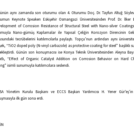
günün aynı zamanda son oturumu olan 4. Oturumu Doç. Dr. Tayfun Altuğ Söylev
umun Keynote Speakerı Eskişehir Osmangazi Üniversitesinden Prof. Dr. İlker
elopment of Corrosion Resistance of Structural Steel with Nano-silver Coatings”
umuyla Nano-gümüş Kaplamalar ile Yapısal Çeliğin Korozyon Direncinin Gelişt
sundaki tecrübelerini katılımcılarla paylaştı. Topçu’nun ardından aynı üniversi
ek, “TiO2 doped poly (N-vinyl carbazole) as protective coating for steel” başlıklı
ekleştirdi. Günün son konuşmacısı ise Konya Teknik Üniversitesinden Aleyna Baya
atlı, “Effect of Organic Catalyst Addition on Corrosion Behavior on Hard 
ing” isimli sunumuyla katılımcılara seslendi.
SA Yönetim Kurulu Başkanı ve ECCS Başkan Yardımcısı H. Yener Gür’eş’in
şmasıyla ilk gün sona erdi.
ÜN