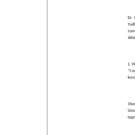
Dr. 
Yudh
corr
deta
1. O
“Co
koro
Otur
Üniv
taşı