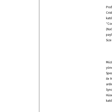
Pro
Cris
katı
“Cor
(NaC
payl
Size
Müzi
yöne
Spea
ile 
ardı
Sync
Hüse
katı