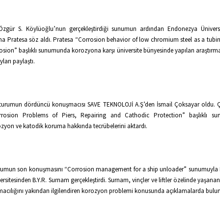
Özgür S. Köylüoğlu’nun gerçekleştirdiği sunumun ardından Endonezya Ünivers
a Pratesa söz aldı. Pratesa “Corrosion behavior of low chromium steel as a tubi
osion” başlıklı sunumunda korozyona karşı üniversite bünyesinde yapılan araştırma
yları paylaştı.
turumun dördüncü konuşmacısı SAVE TEKNOLOJİ A.Ş’den İsmail Çoksayar oldu. 
rrosion Problems of Piers, Repairing and Cathodic Protection” başlıklı s
zyon ve katodik koruma hakkında tecrübelerini aktardı.
umun son konuşmasını “Corrosion management for a ship unloader” sunumuyla 
ersitesinden B.Y.R. Surnam gerçekleştirdi. Surnam, vinçler ve liftler özelinde yaşana
macılığını yakından ilgilendiren korozyon problemi konusunda açıklamalarda bulu