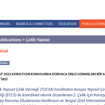
MBERS
BOARDS & COMMITTEES
EDUCATION
PUBLICATIONS
ublications > Çelik Yapılar
ncel
SP 2022 KOROZYON KONUSUNDA DÜNYACA ÜNLÜ UZMANLARI BİR 
TİRDİ
k Yapısal Çelik Derneği (TUCSA) tarafından Avrupa Yapısal Çe
liği (ECCS) ile koordineli olarak düzenlenen 2. Çelik İçin Koroz
ey Koruma Uluslararası Konferans ve Sergisi (2nd Internation