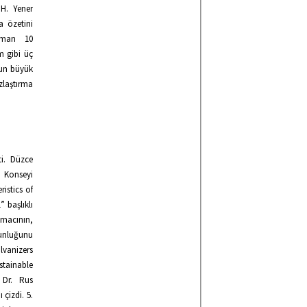
H. Yener
a özetini
uzman 10
im gibi üç
nun büyük
zlaştırma
i. Düzce
n Konseyi
istics of
 başlıklı
amacının,
unluğunu
lvanizers
stainable
 Dr. Rus
 çizdi. 5.