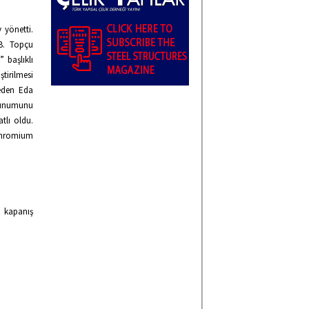
 yönetti.
 B. Topçu
 başlıklı
irilmesi
teden Eda
 sunumunu
tlı oldu.
Chromium
 kapanış