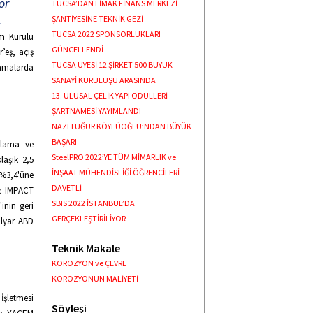
or
TUCSA’DAN LİMAK FİNANS MERKEZİ
.
ŞANTİYESİNE TEKNİK GEZİ
TUCSA 2022 SPONSORLUKLARI
m Kurulu
GÜNCELLENDİ
’eş, açış
TUCSA ÜYESİ 12 ŞİRKET 500 BÜYÜK
lamalarda
SANAYİ KURULUŞU ARASINDA
13. ULUSAL ÇELİK YAPI ÖDÜLLERİ
ŞARTNAMESİ YAYIMLANDI
NAZLI UĞUR KÖYLÜOĞLU’NDAN BÜYÜK
BAŞARI
ulama ve
SteelPRO 2022’YE TÜM MİMARLIK ve
laşık 2,5
İNŞAAT MÜHENDİSLİĞİ ÖĞRENCİLERİ
 %3,4'üne
DAVETLİ
ine IMPACT
SBIS 2022 İSTANBUL’DA
inin geri
GERÇEKLEŞTİRİLİYOR
ilyar ABD
Teknik Makale
KOROZYON ve ÇEVRE
KOROZYONUN MALİYETİ
İşletmesi
Söyleşi