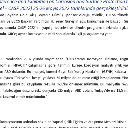
ference and Exhibition on Corrosion and Surface Protection f
el – CASP 2022) 25-26 Mayıs 2022 tarihlerinde gerçekleştirildi
at Boyanın Gold, Akiş Boyanın Gümüş Sponsor olduğu etkinlik, TUCSA Yöneti
anı ve ECCS Başkan Yardımcısı H. Yener Gür’eş’in açış konuşması ile başladı. Gür
şmasında CASP 2022’nin yapılış nedenleri ve etkinlik programı hakkında açık
ndu. Gür’eş ayrıca korozyonun mali sonuçlarıyla ilgili şu açıklamayı yaptı:
CE tarafından 2016 yılında yayımlanan "Uluslararası Korozyon Önleme, Uyg
omisi (IMPACT)" çalışmasına göre, tahmini küresel korozyon maliyeti yıllık yak
yon ABD dolarıdır. Bu maliyet, küresel Gayri Safi Yurtiçi Hasıla'nın (GSYİH) kabaca
tir. Ayrıca Türkiye'nin her yıl yaklaşık 50 milyar dolar zarar ettiği hesaplanıyor. Y
şmasına göre bu kayıpların %15 ila %35'ini önlemek mümkün. Bu maliyetin %25'
nılabileceğini düşünürsek, dünyada 625 milyar ABD doları, Türkiye'de ise 12,5 m
rı tasarruf etmek mümkündür.”
 konuşmasının ardından söz alan Yapısal Çelik Eğitim ve Araştırma Merkezi İktisadi 