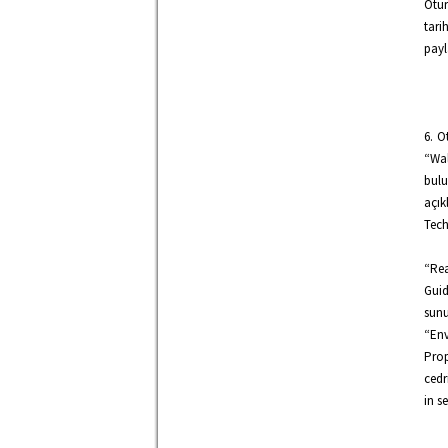
Otu
tari
payl
6. O
“Wa
bulu
açık
Tec
“Rea
Guid
sun
“En
Prop
cedr
in s