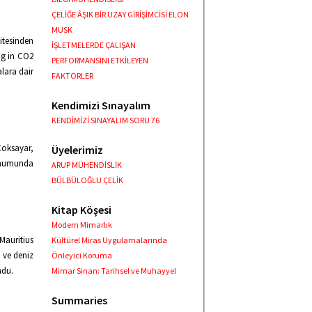
ÇELİĞE ÂŞIK BİR UZAY GİRİŞİMCİSİ ELON
MUSK
itesinden
İŞLETMELERDE ÇALIŞAN
ng in CO2
PERFORMANSINI ETKİLEYEN
lara dair
FAKTÖRLER
Kendimizi Sınayalım
KENDİMİZİ SINAYALIM SORU 76
Çoksayar,
Üyelerimiz
unumunda
ARUP MÜHENDİSLİK
BÜLBÜLOĞLU ÇELİK
Kitap Köşesi
Modern Mimarlık
Mauritius
Kültürel Miras Uygulamalarında
n ve deniz
Önleyici Koruma
ndu.
Mimar Sinan: Tarihsel ve Muhayyel
Summaries