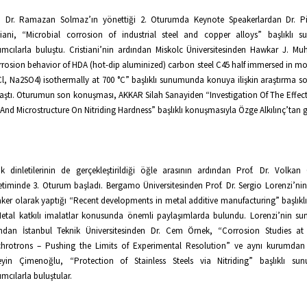
f. Dr. Ramazan Solmaz’ın yönettiği 2. Oturumda Keynote Speakerlardan Dr. Pi
tiani, “Microbial corrosion of industrial steel and copper alloys” başlıklı 
lımcılarla buluştu. Cristiani’nin ardından Miskolc Üniversitesinden Hawkar J. 
rosion behavior of HDA (hot-dip aluminized) carbon steel C45 half immersed in mol
l, Na2SO4) isothermally at 700 °C” başlıklı sunumunda konuya ilişkin araştırma so
aştı. Oturumun son konuşması, AKKAR Silah Sanayiden “Investigation Of The Effect
 And Microstructure On Nitriding Hardness” başlıklı konuşmasıyla Özge Alkılınç’tan g
k dinletilerinin de gerçekleştirildiği öğle arasının ardından Prof. Dr. Volkan
timinde 3. Oturum başladı. Bergamo Üniversitesinden Prof. Dr. Sergio Lorenzi’ni
ker olarak yaptığı “Recent developments in metal additive manufacturing” başlık
Metal katkılı imalatlar konusunda önemli paylaşımlarda bulundu. Lorenzi’nin 
ndan İstanbul Teknik Üniversitesinden Dr. Cem Örnek, “Corrosion Studies at
hrotrons – Pushing the Limits of Experimental Resolution” ve aynı kurumdan 
yin Çimenoğlu, “Protection of Stainless Steels via Nitriding” başlıklı sun
lımcılarla buluştular.