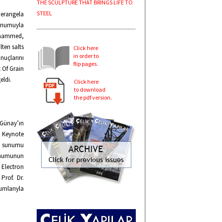
THE SCULPTURE THAT BRINGS LIFE TO
STEEL
erangela
sunumuyla
Muhammed,
ten salts
Click here
in order to
nuçlarını
flip pages.
 Of Grain
eldi.
Click here
to download
the pdf version.
 Günay’ın
n Keynote
lı sunumu
sunumunun
 Electron
Prof. Dr.
umlarıyla