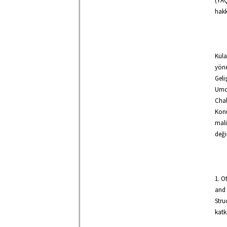
(YA
hakk
Kula
yöne
Geli
Umor
Cha
Konu
mali
deği
1. O
and 
Stru
katk