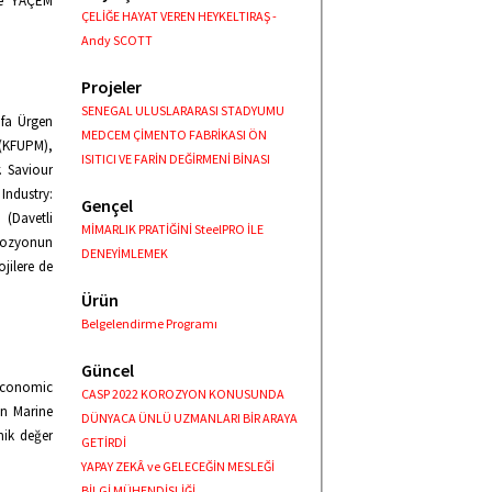
ve YAÇEM
ÇELİĞE HAYAT VEREN HEYKELTIRAŞ -
Andy SCOTT
Projeler
SENEGAL ULUSLARARASI STADYUMU
afa Ürgen
MEDCEM ÇİMENTO FABRİKASI ÖN
 (KFUPM),
ISITICI VE FARİN DEĞİRMENİ BİNASI
. Saviour
Industry:
Gençel
(Davetli
MİMARLIK PRATİĞİNİ SteelPRO İLE
orozyonun
DENEYİMLEMEK
jilere de
Ürün
Belgelendirme Programı
Güncel
 Economic
CASP 2022 KOROZYON KONUSUNDA
in Marine
DÜNYACA ÜNLÜ UZMANLARI BİR ARAYA
mik değer
GETİRDİ
YAPAY ZEKÂ ve GELECEĞİN MESLEĞİ
BİLGİ MÜHENDİSLİĞİ