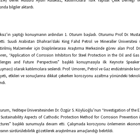
ÇEM) Genel Müdürü Aydın Kulaksız, katılımcılara Türk Yapısal Çelik Derneği 
ında bilgiler aktardı.
ksız’ın yaptığı konuşmanın ardından 1. Oturum başladı. Oturumu Prof. Dr. Must
tti. Suudi Arabistan Dhahran'daki King Fahd Petrol ve Mineraller Üniversitesi
ştirilmiş Malzemeler için Disiplinlerarası Araştırma Merkezinde görev alan Prof. Dr
en, “Application of Corrosion Inhibitors for Steel Protection in the Oil and Gas 
llenges and Future Perspectives” başlıklı konuşmasıyla ilk Keynote Speaker 
şmacı) olarak katılımcılara seslendi. Prof. Umoren, Petrol ve Gaz endüstrisinde k
yeti, etkileri ve sonuçlarına dikkat çekerken korozyonu azaltma yönündeki teknolo
ndi.
turum, Yeditepe Üniversitesinden Dr. Özgür S. Köylüoğlu’nun “Investigation of the
Sustainability Aspects of Cathodic Protection Method for Corrosion Prevention 
ctures” başlıklı sunumuyla devam etti. Çalışmada korozyonu önlemenin ekono
ısının sürdürülebilirlik gözetilerek araştırılması amaçlandığı belirtildi.