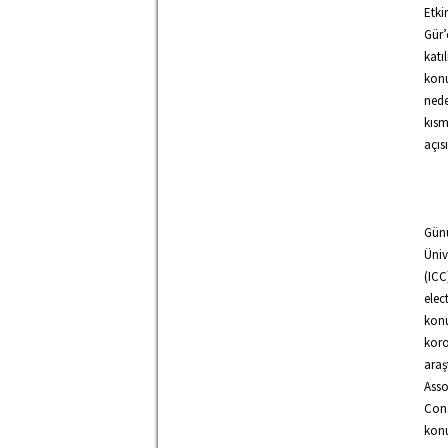
Etk
Gür’
kat
konu
nede
kısm
açıs
Gün
Üniv
(ICC
elec
konu
kor
araş
Asso
Con
konu