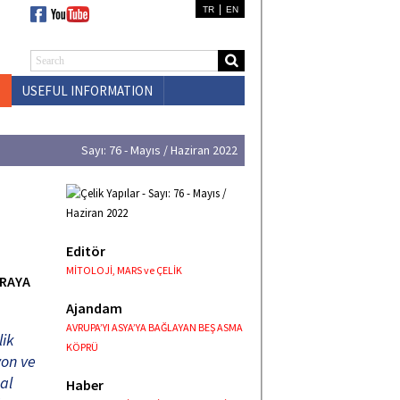
|
TR
EN
USEFUL INFORMATION
CONTACT US
Sayı: 76 - Mayıs / Haziran 2022
Editör
MİTOLOJİ, MARS ve ÇELİK
ARAYA
Ajandam
AVRUPA’YI ASYA’YA BAĞLAYAN BEŞ ASMA
lik
KÖPRÜ
yon ve
al
Haber