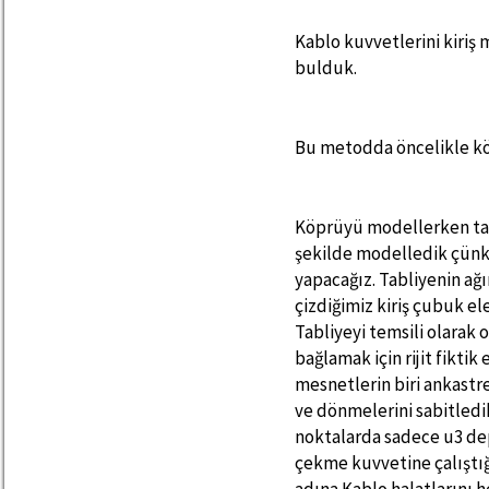
Kablo kuvvetlerini kiriş
bulduk.
Bu metodda öncelikle k
Köprüyü modellerken tab
şekilde modelledik çünkü
yapacağız. Tabliyenin ağ
çizdiğimiz kiriş çubuk elem
Tabliyeyi temsili olarak 
bağlamak için rijit fikti
mesnetlerin biri ankastr
ve dönmelerini sabitledik
noktalarda sadece u3 dep
çekme kuvvetine çalıştığ