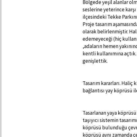
Bölgede yeşil alanlar olm
seslerine yeterince karş
ilçesindeki Tekke Parkın
Proje tasarım aşamasında
olarak belirlenmiştir. Ha
edemeyeceği (hiç kullanı
,adaların hemen yakının
kentli kullanımına açtık.
genişlettik.
Tasarım kararları. Haliç k
bağlantısı yay köprüsü i
Tasarlanan yaya köprüsü
taşıyıcı sistemin tasarım
köprüsü bulunduğu çevres
köprüsü aynı zamanda çe