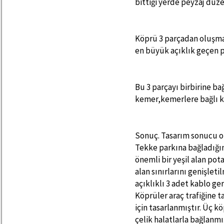
bittiği yerde peyzaj düz
Köprü 3 parçadan oluşmakt
en büyük açıklık geçen pa
Bu 3 parçayı birbirine ba
kemer,kemerlere bağlı k
Sonuç. Tasarım sonucu ola
Tekke parkına bağladığı
önemli bir yeşil alan pot
alan sınırlarını genişlet
açıklıklı 3 adet kablo ge
Köprüler araç trafiğine 
için tasarlanmıştır. Üç 
çelik halatlarla bağlanm