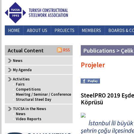
HOME
ABOUT US
PROJECTS
MEMBERS
BOARDS & C
Publications > Çelik
Actual Content
News
Projeler
My Agenda
Activities
•
Fairs
•
Competitions
SteelPRO 2019 Eşdeğ
•
Meeitng / Seminar / Conference
•
Structural Steel Day
Köprüsü
TUCSA in the News
•
News
•
Video Reports
İstanbul İli büyük
şehrin çoğu ilçesinde