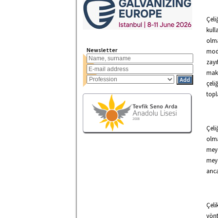
Çeli
kull
olma
Newsletter
modü
zayı
maks
çeli
topl
Çeli
olma
meyd
meyd
anca
Çeli
yönt