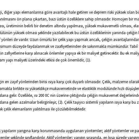
ği, diğer yapı elemanlarına göre avantajlı hale getiren ve deprem riski yüksek olan b
anılmasını ön plana çıkartan, bazı üstün özelliklere sahip olmasıdır. Homojen bir 
sı, üretiminin belirli bir denetim altında yapılması, yüksek mukavemetli olması, elas
lünün yüksek olması şeklinde yazılabilecek bu üstün özelliklerinin yanında çeliğin 
f yönleri de vardır. Uzun ömürlü bir çelik yapı yapmak ancak, çeliğin avantajlarında
imum düzeyde faydalanmak ve zaafiyetlerinden de sakınmakla mümkündür. Tabiî 
ğin zafiyetlerine karşı alınacak önlemler yapıya ek bir maliyet getirecektir. Bu ek mali
am yapı maliyeti üzerindeki etkisi de çok önemlidir, (1).
ğin en zayıf yönlerinden birisi ısıya karşı çok duyarlı olmasıdır. Çelik, malzeme olara
makla birlikte ısı yükseldikçe mukavemetinde ve elastiklik modülünde hızlı düşüşler
ana gelir. Özellikle, ısı 200 0C nin üzerine çıktığında çeliğin mukavemet değerlerind
ana gelen azalmalar belirginleşir, (2). Çelik taşıyıcı sistemli yapıların ısıya karşı bu za
k çelik elemanların yalıtılması ile çözülebilmektedir.
k yapıların yangına karşı korunmasında uygulanan yöntemler; aktif yöntemler ve pa
emler şeklinde sınıflandırılır. Aktif yöntemler; yangın sırasında, en kısa sürede yangını