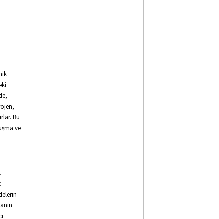
nik
eki
de,
rojen,
rlar. Bu
tuşma ve
.
t
delerin
vanın
cı