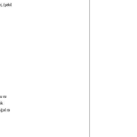
 (şekil
 ısı
ik
ğal ısı