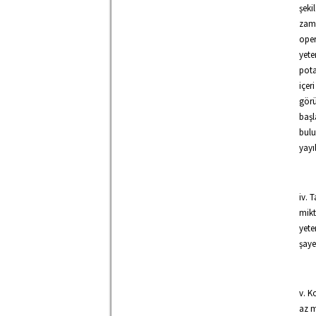
şeki
zama
oper
yete
pota
içer
görü
başl
bulu
yayı
iv. 
mikt
yete
şaye
v. K
az m