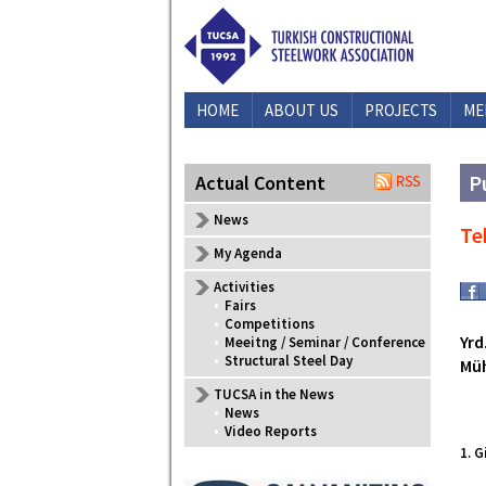
HOME
ABOUT US
PROJECTS
ME
P
Actual Content
News
Te
My Agenda
Activities
•
Fairs
•
Competitions
Yrd
•
Meeitng / Seminar / Conference
•
Structural Steel Day
Müh
TUCSA in the News
•
News
•
Video Reports
1. G