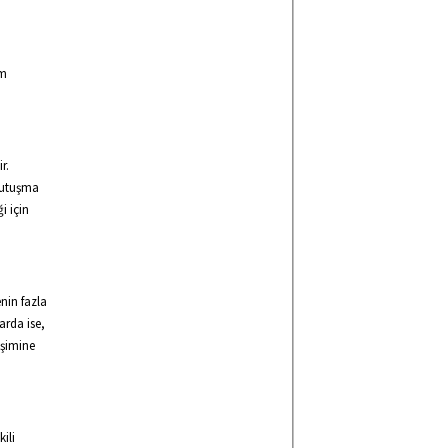
am
r.
Tutuşma
i için
nin fazla
arda ise,
işimine
ili