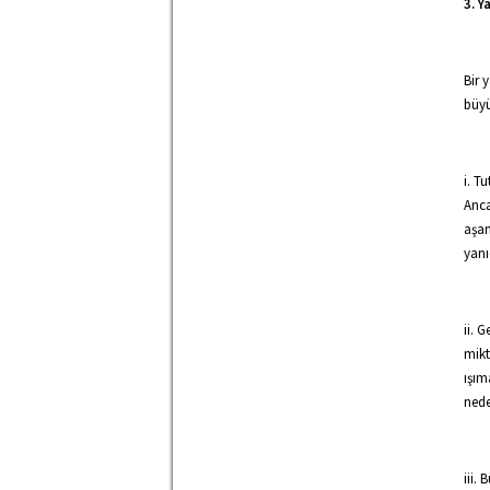
3. Y
Bir 
büyü
i. T
Anca
aşam
yanı
ii. 
mikt
ışım
nede
iii.