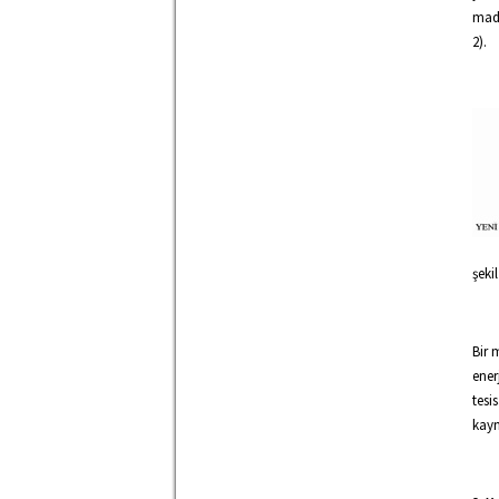
madd
2).
şeki
Bir 
ener
tesi
kayn