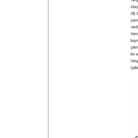
olay
(4).
yanm
verd
Yanı
kayn
çıkm
bir 
Yang
(şeki