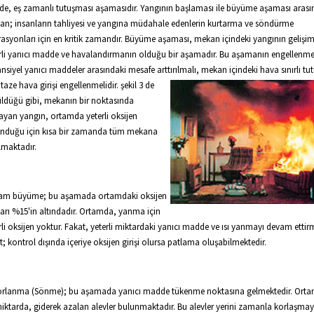
lde, eş zamanlı tutuşması aşamasıdır. Yangının başlaması ile büyüme aşaması arası
n; insanların tahliyesi ve yangına müdahale edenlerin kurtarma ve söndürme
asyonları için en kritik zamandır. Büyüme aşaması, mekan içindeki yangının gelişi
rli yanıcı madde ve havalandırmanın olduğu bir aşamadır. Bu aşamanın engellenmes
nsiyel yanıcı maddeler arasındaki mesafe arttırılmalı, mekan içindeki hava sınırlı tu
i taze hava girişi engellenmelidir. şekil 3 de
ldüğü gibi, mekanın bir noktasında
ayan yangın, ortamda yeterli oksijen
nduğu için kısa bir zamanda tüm mekana
lmaktadır.
Tam büyüme; bu aşamada ortamdaki oksijen
arı %15'in altındadır. Ortamda, yanma için
rli oksijen yoktur. Fakat, yeterli miktardaki yanıcı madde ve ısı yanmayı devam ettir
t; kontrol dışında içeriye oksijen girişi olursa patlama oluşabilmektedir.
orlanma (Sönme); bu aşamada yanıcı madde tükenme noktasına gelmektedir. Ort
iktarda, giderek azalan alevler bulunmaktadır. Bu alevler yerini zamanla korlaşma