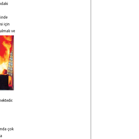
ndaki
minde
i için
tulmalı ve
mektedir.
amda çok
ya