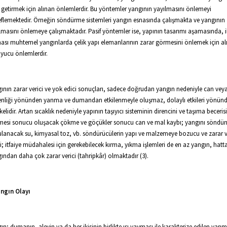
 getirmek için alınan önlemlerdir. Bu yöntemler yangının yayılmasını önlemeyi
flemektedir. Örneğin söndürme sistemleri yangın esnasında çalışmakta ve yangının
lmasını önlemeye çalışmaktadır. Pasif yöntemler ise, yapının tasarımı aşamasında, i
ası muhtemel yangınlarda çelik yapı elemanlarının zarar görmesini önlemek için al
yucu önlemlerdir.
ının zarar verici ve yok edici sonuçları, sadece doğrudan yangın nedeniyle can vey
nliği yönünden yanma ve dumandan etkilenmeyle oluşmaz, dolaylı etkileri yönün
ikelidir. Artan sıcaklık nedeniyle yapının taşıyıcı sisteminin direncini ve taşıma beceris
rmesi sonucu oluşacak çökme ve göçükler sonucu can ve mal kaybı; yangını söndür
lanacak su, kimyasal toz, vb. söndürücülerin yapı ve malzemeye bozucu ve zarar v
si; itfaiye müdahalesi için gerekebilecek kırma, yıkma işlemleri de en az yangın, hat
ından daha çok zarar verici (tahripkâr) olmaktadır (3).
angın Olayı
ın; dumanın, alevin ya da her ikisinin birlikte ısı yayması ile karakterize edilen yan