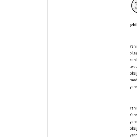
şeki
Yanı
bile
canl
tekr
oksi
madd
yanm
Yanı
Yanm
yanm
oksi
yeri