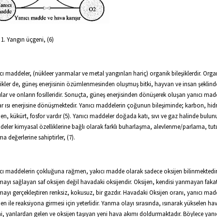
l 1. Yangın üçgeni, (6)
cı maddeler, (nükleer yanmalar ve metal yangınları hariç) organik bileşiklerdir. Orga
şikler de, güneş enerjisinin özümlenmesinden oluşmuş bitki, hayvan ve insan şeklind
ılar ve onların fosilleridir. Sonuçta, güneş enerjisinden dönüşerek oluşan yanıcı mad
ar ısı enerjisine dönüşmektedir. Yanıcı maddelerin çoğunun bileşiminde; karbon, hid
jen, kükürt, fosfor vardır (5). Yanıcı maddeler doğada katı, sıvı ve gaz halinde bulunu
eler kimyasal özelliklerine bağlı olarak farklı buharlaşma, alevlenme/parlama, tu
a değerlerine sahiptirler, (7).
cı maddelerin çokluğuna rağmen, yakıcı madde olarak sadece oksijen bilinmektedir
ayı sağlayan saf oksijen değil havadaki oksijendir. Oksijen, kendisi yanmayan faka
ayı gerçekleştiren renksiz, kokusuz, bir gazdır. Havadaki Oksijen oranı, yanıcı mad
jen ile reaksiyona girmesi için yeterlidir. Yanma olayı sırasında, ısınarak yükselen ha
ni, yanlardan gelen ve oksijen taşıyan yeni hava akımı doldurmaktadır. Böylece yanı