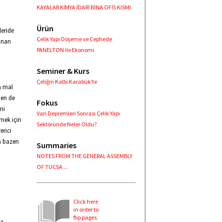
KAYALAR KİMYA İDARİ BİNA OFİS KISMI
Ürün
leride
Çelik Yapı Döşeme ve Cephede
ınan
PANELTON ile Ekonomi
Seminer & Kurs
Çeliğin Kalbi Karabük'te
a mal
den de
Fokus
ini
Van Depremleri Sonrası Çelik Yapı
mek için
Sektöründe Neler Oldu?
erici
ta bazen
Summaries
NOTES FROM THE GENERAL ASSEMBLY
OF TUCSA ...
Click here
in order to
flip pages.
ma