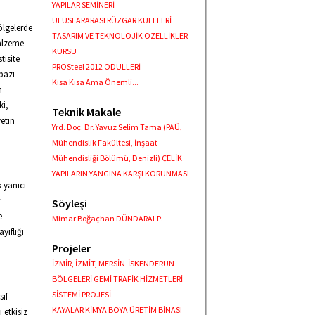
YAPILAR SEMİNERİ
ULUSLARARASI RÜZGAR KULELERİ
ölgelerde
TASARIM VE TEKNOLOJİK ÖZELLİKLER
malzeme
KURSU
tisite
PROSteel 2012 ÖDÜLLERİ
bazı
Kısa Kısa Ama Önemli...
n
ki,
Teknik Makale
yetin
Yrd. Doç. Dr. Yavuz Selim Tama (PAÜ,
Mühendislik Fakültesi, İnşaat
Mühendisliği Bölümü, Denizli) ÇELİK
YAPILARIN YANGINA KARŞI KORUNMASI
k yanıcı
Söyleşi
e
Mimar Boğaçhan DÜNDARALP:
yıflığı
Projeler
İZMİR, İZMİT, MERSİN-İSKENDERUN
BÖLGELERİ GEMİ TRAFİK HİZMETLERİ
SİSTEMİ PROJESİ
sif
KAYALAR KİMYA BOYA ÜRETİM BİNASI
 etkisiz