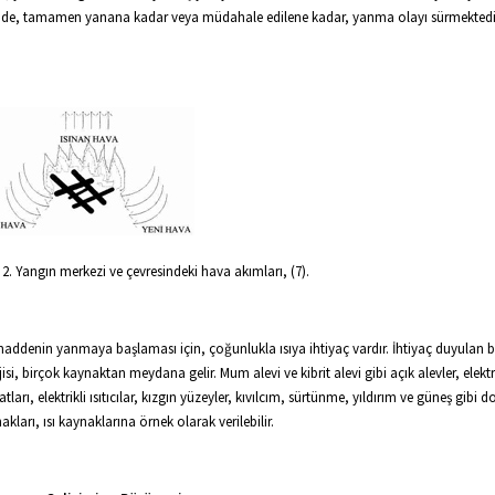
e, tamamen yanana kadar veya müdahale edilene kadar, yanma olayı sürmektedir,
l 2. Yangın merkezi ve çevresindeki hava akımları, (7).
maddenin yanmaya başlaması için, çoğunlukla ısıya ihtiyaç vardır. İhtiyaç duyulan bu
jisi, birçok kaynaktan meydana gelir. Mum alevi ve kibrit alevi gibi açık alevler, elektr
satları, elektrikli ısıtıcılar, kızgın yüzeyler, kıvılcım, sürtünme, yıldırım ve güneş gibi do
akları, ısı kaynaklarına örnek olarak verilebilir.