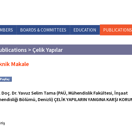
MBERS
BOARDS & COMMITTEES
EDUCATION
PUBLICATIONS
ublications > Çelik Yapılar
knik Makale
. Doç. Dr. Yavuz Selim Tama (PAÜ, Mühendislik Fakültesi, İnşaat
endisliği Bölümü, Denizli) ÇELİK YAPILARIN YANGINA KARŞI KOR
iriş