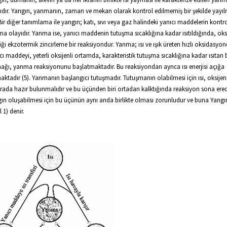
ıdır. Yangın, yanmanın, zaman ve mekan olarak kontrol edilmemiş bir şekilde yayıl
 Bir diğer tanımlama ile yangın; katı, sıvı veya gaz halindeki yanıcı maddelerin kontro
a olayıdır. Yanma ise, yanıcı maddenin tutuşma sıcaklığına kadar ısıtıldığında, oks
iği ekzotermik zincirleme bir reaksiyondur. Yanma; ısı ve ışık üreten hızlı oksidasyon
cı maddeyi, yeterli oksijenli ortamda, karakteristik tutuşma sıcaklığına kadar ısıtan bi
ağı, yanma reaksiyonunu başlatmaktadır. Bu reaksiyondan ayrıca ısı enerjisi açığa
aktadır (5). Yanmanın başlangıcı tutuşmadır. Tutuşmanın olabilmesi için ısı, oksijen
arada hazır bulunmalıdır ve bu üçünden biri ortadan kalktığında reaksiyon sona erece
ın oluşabilmesi için bu üçünün aynı anda birlikte olması zorunludur ve buna Yangı
l 1) denir.