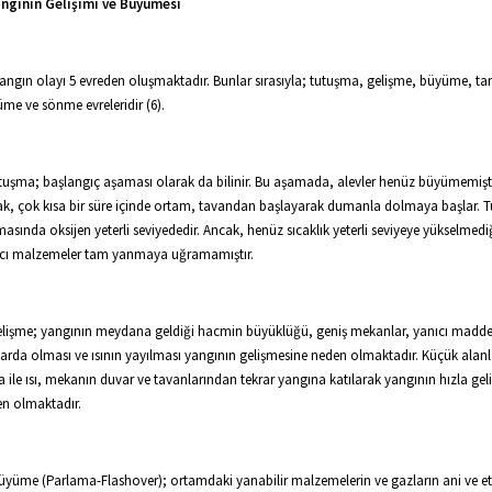
angının Gelişimi ve Büyümesi
yangın olayı 5 evreden oluşmaktadır. Bunlar sırasıyla; tutuşma, gelişme, büyüme, t
me ve sönme evreleridir (6).
utuşma; başlangıç aşaması olarak da bilinir. Bu aşamada, alevler henüz büyümemişti
k, çok kısa bir süre içinde ortam, tavandan başlayarak dumanla dolmaya başlar. 
asında oksijen yeterli seviyededir. Ancak, henüz sıcaklık yeterli seviyeye yükselmediğ
cı malzemeler tam yanmaya uğramamıştır.
Gelişme; yangının meydana geldiği hacmin büyüklüğü, geniş mekanlar, yanıcı madde
arda olması ve ısının yayılması yangının gelişmesine neden olmaktadır. Küçük alanl
a ile ısı, mekanın duvar ve tavanlarından tekrar yangına katılarak yangının hızla gel
n olmaktadır.
 Büyüme (Parlama-Flashover); ortamdaki yanabilir malzemelerin ve gazların ani ve etk