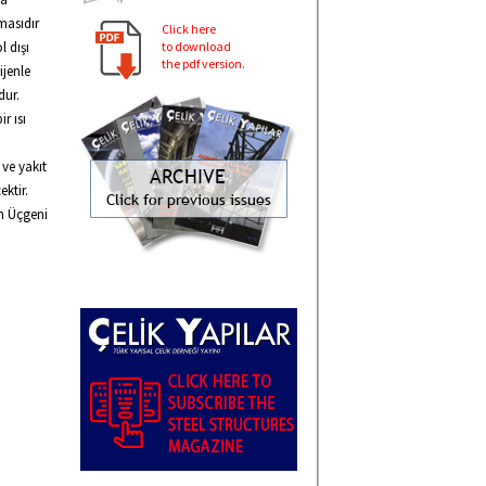
masıdır
Click here
to download
l dışı
the pdf version.
ijenle
dur.
r ısı
 ve yakıt
ktir.
n Üçgeni