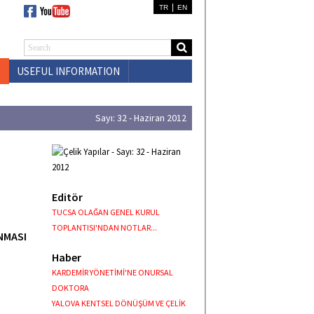
|
TR
EN
USEFUL INFORMATION
CONTACT US
Sayı: 32 - Haziran 2012
Editör
TUCSA OLAĞAN GENEL KURUL
TOPLANTISI'NDAN NOTLAR...
UNMASI
Haber
KARDEMİR YÖNETİMİ'NE ONURSAL
DOKTORA
YALOVA KENTSEL DÖNÜŞÜM VE ÇELİK