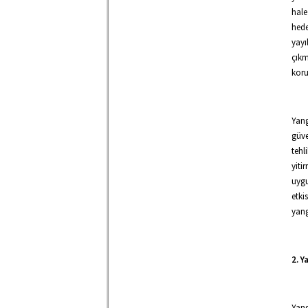
hale
hede
yayı
çıkm
koru
Yang
güve
tehl
yiti
uygu
etki
yang
2. Y
Yang