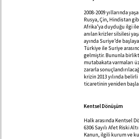
2008-2009 yıllarında yaş
Rusya, Çin, Hindistan gi
Afrika’ya duyduğu ilgi il
anılan krizler silsilesi y
ayında Suriye’de başlayan
Türkiye ile Suriye arasın
gelmiştir. Bununla birlik
mutabakata varmaları üze
zararla sonuçlandırılacağ
krizin 2013 yılında belir
ticaretinin yeniden başl
Kentsel Dönüşüm
Halk arasında Kentsel Dö
6306 Sayılı Afet Riski A
Kanun, ilgili kurum ve k