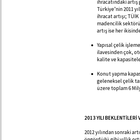
ihracatındaki artı
Türkiye’nin 2011 yı
ihracat artışı; TÜİ
madencilik sektörü
artış ise her ikisin
Yapısal çelik işleme
ilavesinden çok, ot
kalite ve kapasitel
Konut yapma kapasit
geleneksel çelik ta
üzere toplam 6 Mily
2013 YILI BEKLENTİLERİ
2012 yılından sonraki artı
öngördüğü gibi yıllık or