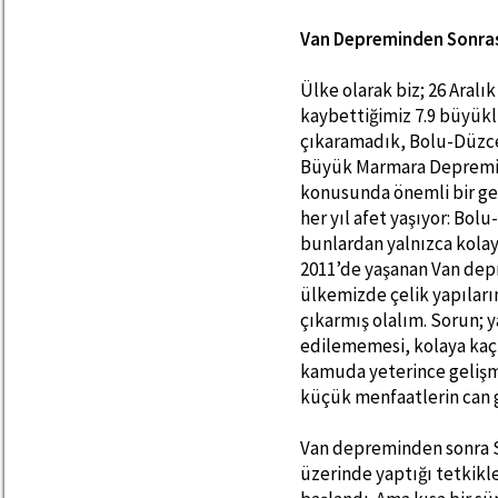
Van Depreminden Sonras
Ülke olarak biz; 26 Aralı
kaybettiğimiz 7.9 büyük
çıkaramadık, Bolu-Düzce
Büyük Marmara Depremin
konusunda önemli bir g
her yıl afet yaşıyor: Bol
bunlardan yalnızca kolay 
2011’de yaşanan Van de
ülkemizde çelik yapıları
çıkarmış olalım. Sorun; y
edilememesi, kolaya kaçı
kamuda yeterince gelişme
küçük menfaatlerin can 
Van depreminden sonra S
üzerinde yaptığı tetkikle