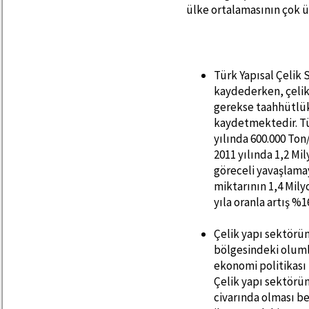
ülke ortalamasının çok ü
Türk Yapısal Çelik 
kaydederken, çelik
gerekse taahhütlük
kaydetmektedir. Tür
yılında 600.000 Ton
2011 yılında 1,2 Mi
göreceli yavaşlamay
miktarının 1,4 Mil
yıla oranla artış %
Çelik yapı sektörü
bölgesindeki olumlu
ekonomi politikası 
Çelik yapı sektörün
civarında olması b