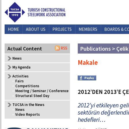
HOME
ABOUT US
PROJECTS
MEMBERS
BOARDS & C
Publications > Çelik
Actual Content
News
Makale
My Agenda
Activities
•
Fairs
•
Competitions
2012’DEN 2013’E Ç
•
Meeitng / Seminar / Conference
•
Structural Steel Day
2012’yi etkileyen ge
TUCSA in the News
•
News
sektörün değerlendir
•
Video Reports
hedefleri…