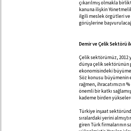
çıkarılmış olmakla birlikt
kanuna ilişkin Yönetmelik
ilgili meslek örgütleri v
görüşlerine başvurulacağı
Demir ve Çelik Sektörü i
Çelik sektörümüz, 2012 
dünya çelik sektörünün 
ekonomisindeki büyümeni
Söz konusu büyümenin el
rağmen, ihracatımızın % 
önemli bir katkı sağlamışt
kademe birden yükselerek
Türkiye inşaat sektöründ
sıralardaki yerini almıştı
giren Türk firmalarının s