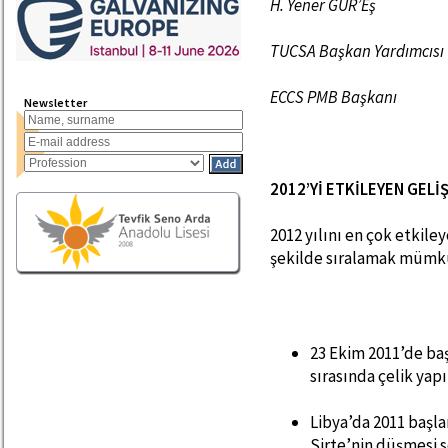
H. Yener GÜR’Eş
TUCSA Başkan Yardımcısı
ECCS PMB Başkanı
Newsletter
2012’Yİ ETKİLEYEN GEL
2012 yılını en çok etkile
şekilde sıralamak mümk
23 Ekim 2011’de ba
sırasında çelik yap
Libya’da 2011 başla
Sirte’nin düşmesi 