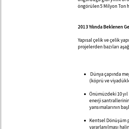
öngörülen 5 Milyon Ton 
2013 Yılında Beklenen Ge
Yapısal çelik ve çelik y
projelerden bazıları aşağ
Dünya çapında mega
(köprü ve viyadükle
Önümüzdeki 10 yıl 
enerji santrallerini
yansımalarının baş
Kentsel Dönüşüm pr
yararlanılması hali