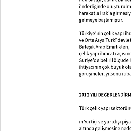
önderliğinde oluşturulmu
harekatla Irak'a girmesiy
gelmeye başlamıştır.
Türkiye’nin çelik yapı i
ve Orta Asya Türkî devl
Birleşik Arap Emirlikleri
çelik yapı ihracatı açısın
Suriye’de belirli ölçüde 
ihtiyacının çok büyük ola
görüşmeler, yılsonu itib
2012 YILI DEĞERLENDİRM
Türk çelik yapı sektörünü
m Yurtiçi ve yurtdışı piy
altında gelişmesine nede