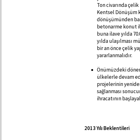
Ton civarında çelik
Kentsel Dönüşüm k
dönüşümünden bahse
betonarme konut il
buna ilave yılda 70
yılda ulaşılması m
bir an önce çelik y
yararlanmalıdır.
Önümüzdeki dönemde
ülkelerle devam ede
projelerinin yenide
sağlanması sonucun
ihracatının başlaya
2013 Yılı Beklentileri