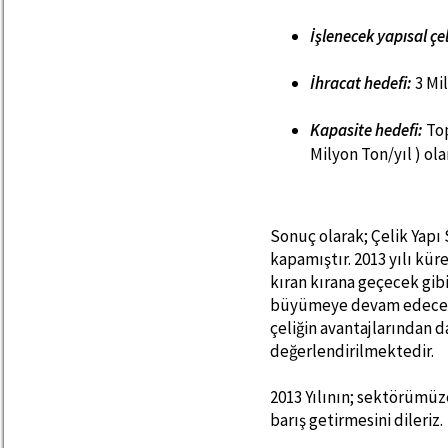
İşlenecek yapısal çel
İhracat hedefi:
3 Mi
Kapasite hedefi:
Top
Milyon Ton/yıl ) ol
Sonuç olarak; Çelik Yapı
kapamıştır. 2013 yılı kü
kıran kırana geçecek gib
büyümeye devam edeceği,
çeliğin avantajlarından d
değerlendirilmektedir.
2013 Yılının; sektörümüz
barış getirmesini dileriz.