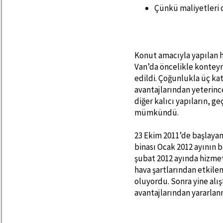
Çünkü maliyetleri d
Konut amacıyla yapılan ha
Van’da öncelikle konteynır
edildi. Çoğunlukla üç kat
avantajlarından yeterince
diğer kalıcı yapıların, g
mümkündü.
23 Ekim 2011’de başlayan
binası Ocak 2012 ayının ba
şubat 2012 ayında hizmet
hava şartlarından etkilen
oluyordu. Sonra yine alış
avantajlarından yararlanm