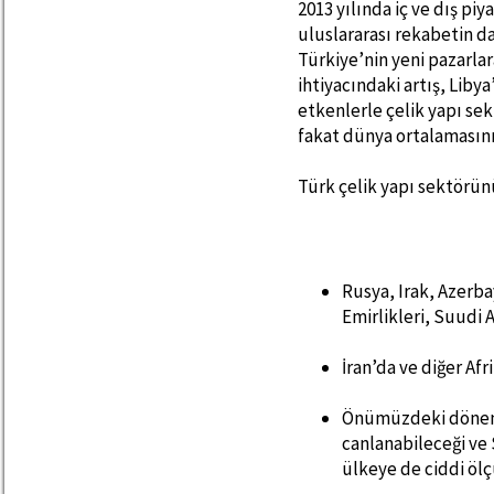
2013 yılında iç ve dış piy
uluslararası rekabetin d
Türkiye’nin yeni pazarla
ihtiyacındaki artış, Liby
etkenlerle çelik yapı se
fakat dünya ortalamasın
Türk çelik yapı sektörün
Rusya, Irak, Azerba
Emirlikleri, Suudi 
İran’da ve diğer Af
Önümüzdeki dönemde
canlanabileceği ve
ülkeye de ciddi ölç