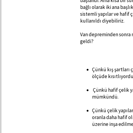
başlandı. Ama kısa bir sü
bağlı olarak iki ana başlık
sistemli yapılar ve hafif ç
kullanıldı diyebiliriz.
Van depreminden sonra n
geldi?
Çünkü kış şartları
ölçüde kısıtlıyordu
Çünkü hafif çelik 
mümkündü.
Çünkü çelik yapılar
oranla daha hafif 
üzerine inşa edil