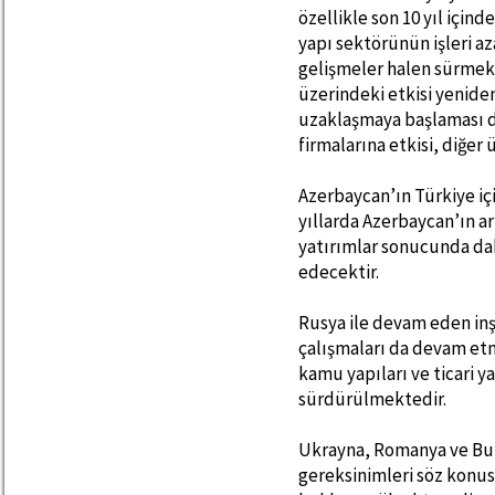
özellikle son 10 yıl içind
yapı sektörünün işleri 
gelişmeler halen sürmekt
üzerindeki etkisi yenide
uzaklaşmaya başlaması 
firmalarına etkisi, diğer
Azerbaycan’ın Türkiye iç
yıllarda Azerbaycan’ın ar
yatırımlar sonucunda da
edecektir.
Rusya ile devam eden inşa
çalışmaları da devam etm
kamu yapıları ve ticari y
sürdürülmektedir.
Ukrayna, Romanya ve Bulg
gereksinimleri söz konu