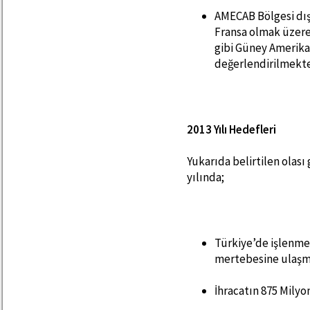
AMECAB Bölgesi dış
Fransa olmak üzere
gibi Güney Amerika
değerlendirilmekte
2013 Yılı Hedefleri
Yukarıda belirtilen olas
yılında;
Türkiye’de işlenmes
mertebesine ulaşm
İhracatın 875 Mily