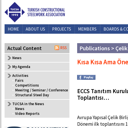
HOME
ABOUT US
PROJECTS
MEMBERS
BOARDS & C
Publications > Çelik
Actual Content
News
Kısa Kısa Ama Ön
My Agenda
Activities
•
Fairs
•
Competitions
ECCS Tanıtım Kurul
•
Meeitng / Seminar / Conference
•
Structural Steel Day
Toplantısı…
TUCSA in the News
•
News
•
Video Reports
Avrupa Yapısal Çelik Bir
Dönemi ilk toplantısını 1