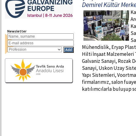
Demirel Kültür Merkez
Ka
Ar
Ka
Newsletter
Sa
Sa
Mühendislik, Eryap Plast
Hilti İnşaat Malzemeleri
Galvaniz Sanayi, Rozak De
Sanayi, Uskon Uzay Siste
Yapı Sistemleri, Voortma
firmalarımız, salon fuay
katılımcılarla buluşup 