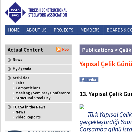
HOME
ABOUT US
PROJECTS
MEMBERS
BOARDS & C
Publications > Çelik
Actual Content
News
Yapısal Çelik Gün
My Agenda
Activities
•
Fairs
•
Competitions
13. Yapısal Çelik Gü
•
Meeitng / Seminar / Conference
•
Structural Steel Day
TUCSA in the News
•
News
Türk Yapısal Çeli
•
Video Reports
gerçekleştirdiği Yapı
Çarşamba günü İstan