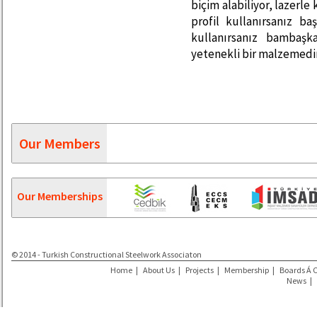
biçim alabiliyor, lazerle
profil kullanırsanız ba
kullanırsanız bambaşk
yetenekli bir malzemedir
Our Members
Our Memberships
© 2014 - Turkish Constructional Steelwork Associaton
Home
|
About Us
|
Projects
|
Membership
|
Boards Á 
News
|