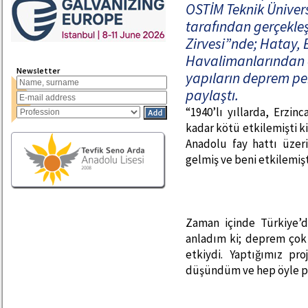
OSTİM Teknik Üniver
tarafından gerçekleş
Zirvesi”nde; Hatay, 
Havalimanlarından ör
Newsletter
yapıların deprem pe
paylaştı.
“1940’lı yıllarda, Erzi
kadar kötü etkilemişti k
Anadolu fay hattı üz
gelmiş ve beni etkilemişt
Zaman içinde Türkiye’
anladım ki; deprem çok
etkiydi. Yaptığımız pr
düşündüm ve hep öyle pr