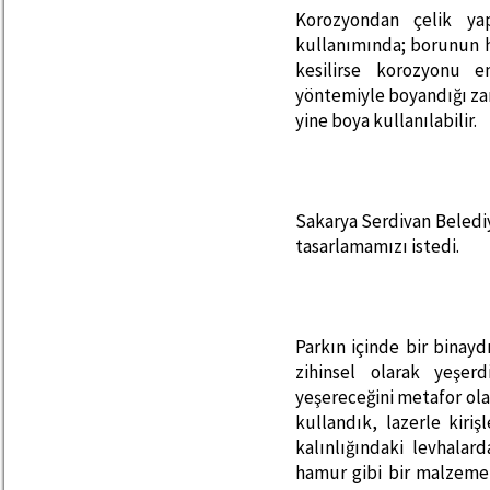
Korozyondan çelik yap
kullanımında; borunun he
kesilirse korozyonu e
yöntemiyle boyandığı zam
yine boya kullanılabilir.
Sakarya Serdivan Beledi
tasarlamamızı istedi.
Parkın içinde bir binay
zihinsel olarak yeşer
yeşereceğini metafor ola
kullandık, lazerle kiriş
kalınlığındaki levhalar
hamur gibi bir malzeme