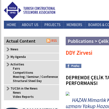
HOME
ABOUT US
PROJECTS
MEMBERS
BOARDS & C
Publications > Çelik
Actual Content
News
DDY Zirvesi
My Agenda
Activities
•
Fairs
•
Competitions
DEPREMDE ÇELİK TA
•
Meeitng / Seminar / Conference
•
Structural Steel Day
PERFORMANSI
TUCSA in the News
•
News
•
Video Reports
HAZAN Mimarlık K
uzmanı Yakup Hazan, 