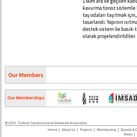
1.60m ara ile geçilen k
kavurma tonoz sistemle 
taş odaları taşıtmak için,
tasarlandı. Yapının ısıtm
destek sistem ile basık-t
olarak projelendirildiler.
Our Members
Our Memberships
© 2014 - Turkish Constructional Steelwork Associaton
Home
|
About Us
|
Projects
|
Membership
|
Boards Á 
News
|