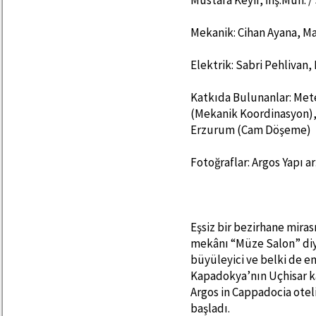
Mustafa Keyif, İnş.Müh. 
Mekanik: Cihan Ayana, Ma
Elektrik: Sabri Pehlivan
Katkıda Bulunanlar: Met
(Mekanik Koordinasyon),
Erzurum (Cam Döşeme)
Fotoğraflar: Argos Yapı ar
Eşsiz bir bezirhane miras
mekânı “Müze Salon” diy
büyüleyici ve belki de en
Kapadokya’nın Uçhisar ka
Argos in Cappadocia otel
başladı.