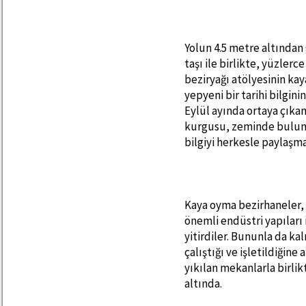
Yolun 4.5 metre altında
taşı ile birlikte, yüzlerc
beziryağı atölyesinin kay
yepyeni bir tarihi bilgin
Eylül ayında ortaya çıka
kurgusu, zeminde buluna
bilgiyi herkesle paylaşma
Kaya oyma bezirhaneler, 
önemli endüstri yapıları
yitirdiler. Bununla da k
çalıştığı ve işletildiğine
yıkılan mekanlarla birli
altında.