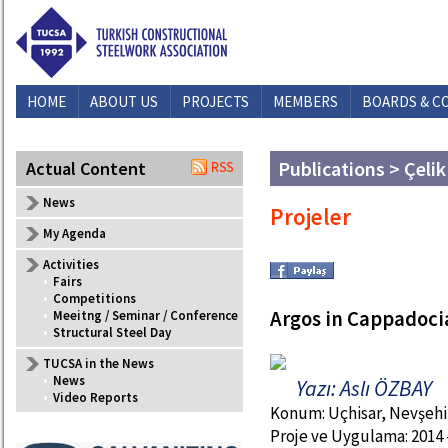
HOME
ABOUT US
PROJECTS
MEMBERS
BOARDS & C
Publications > Çelik
Actual Content
News
Projeler
My Agenda
Activities
•
Fairs
•
Competitions
Argos in Cappadoci
•
Meeitng / Seminar / Conference
•
Structural Steel Day
TUCSA in the News
•
News
Yazı: Aslı ÖZBAY
•
Video Reports
Konum: Uçhisar, Nevşehi
Proje ve Uygulama: 2014 