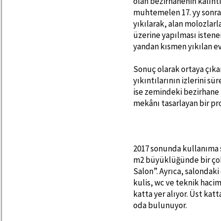
olan bezirhanenin kalınt
muhtemelen 17. yy sonrası
yıkılarak, alan molozlarl
üzerine yapılması istenen
yandan kısmen yıkılan evi
Sonuç olarak ortaya çık
yıkıntılarının izlerini 
ise zemindeki bezirhane
mekânı tasarlayan bir pro
2017 sonunda kullanıma s
m2 büyüklüğünde bir çok
Salon”. Ayrıca, salondak
kulis, wc ve teknik haci
katta yer alıyor. Üst katt
oda bulunuyor.