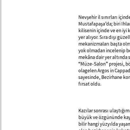
Nevşehir il sınırları için
Mustafapaşa’da; biri Ihla
kilisenin içinde ve en iy
yer alıyor. Sıra dışı güze
mekanizmaları başta olm
yok olmadan incelenip be
mekâna dair yer altında 
“Müze-Salon” projesi, b
olagelen Argos in Cappad
sayesinde, Bezirhane ko
fırsat oldu.
Kazılar sonrası ulaştığım
büyük ve özgününde kaya
bilir hangi yüzyılda yaşa