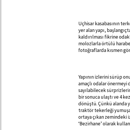
Uçhisar kasabasının terk
yer alan yapı, başlangıçt
kaldırılması fikrine odak
molozlarla örtülü harabe 
fotoğraflarda kısmen gör
Yapının izlerini sürüp o
amaçlı odalar önermeyi
sayılabilecek sürprizler
bir sonuca ulaştı ve 4 k
dönüştü. Çünkü alanda ya
traktör tekerleği yumuşa
ortaya çıkan zemindeki i
‘Bezirhane’ olarak kullan