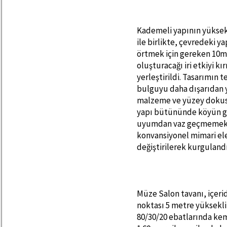
Kademeli yapının yüksekl
ile birlikte, çevredeki ya
örtmek için gereken 10m
oluşturacağı iri etkiyi k
yerleştirildi. Tasarımın 
bulguyu daha dışarıdan y
malzeme ve yüzey dokus
yapı bütününde köyün ge
uyumdan vaz geçmemek g
konvansiyonel mimari elem
değiştirilerek kurgulandı
Müze Salon tavanı, içeri
noktası 5 metre yükseklik
80/30/20 ebatlarında kem