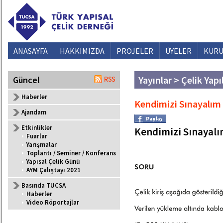
ANASAYFA
HAKKIMIZDA
PROJELER
ÜYELER
KURU
Yayınlar > Çelik Yapı
Güncel
Haberler
Kendimizi Sınayalım
Ajandam
Etkinlikler
Kendimizi Sınayal
•
Fuarlar
•
Yarışmalar
•
Toplantı / Seminer / Konferans
•
Yapısal Çelik Günü
•
AYM Çalıştayı 2021
Basında TUCSA
•
Haberler
•
Video Röportajlar