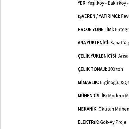
YER:
Yeşilköy - Bakırköy 
İŞVEREN / YATIRIMCI:
Fev
PROJE YÖNETİMİ:
Entegr
ANA YÜKLENİCİ:
Sanat Ya
ÇELİK YÜKLENİCİSİ:
Arısa
ÇELİK TONAJI:
300 ton
MİMARLIK:
Erginoğlu & Ça
MÜHENDİSLİK:
Modern M
MEKANİK:
Okutan Mühend
ELEKTRİK:
Gök-Ay Proje