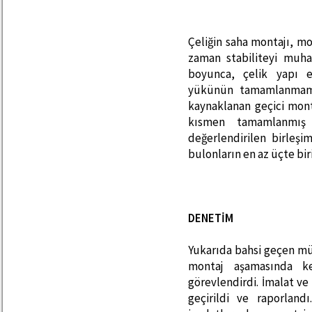
Çeliğin saha montajı, m
zaman stabiliteyi muha
boyunca, çelik yapı e
yükünün tamamlanmamış
kaynaklanan geçici monta
kısmen tamamlanmış y
değerlendirilen birleşi
bulonların en az üçte bir
DENETİM
Yukarıda bahsi geçen mü
montaj aşamasında ke
görevlendirdi. İmalat 
geçirildi ve raporland