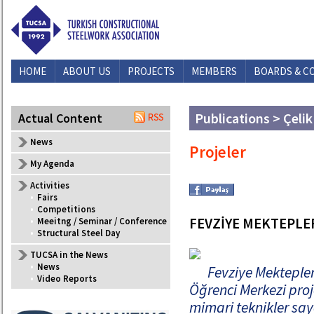
HOME
ABOUT US
PROJECTS
MEMBERS
BOARDS & C
Publications > Çelik
Actual Content
News
Projeler
My Agenda
Activities
•
Fairs
•
Competitions
FEVZİYE MEKTEPLER
•
Meeitng / Seminar / Conference
•
Structural Steel Day
TUCSA in the News
•
News
Fevziye Mektepler
•
Video Reports
Öğrenci Merkezi proje
mimari teknikler sa