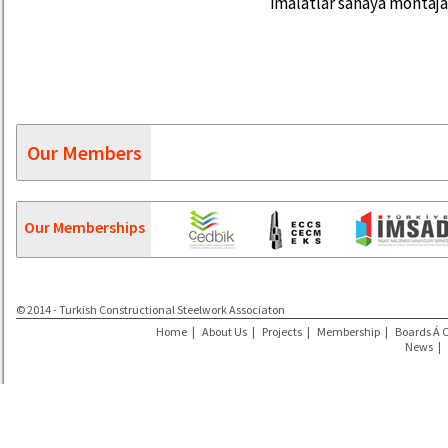
imalatlar sahaya montaja
Our Members
Our Memberships
© 2014 - Turkish Constructional Steelwork Associaton
Home
|
About Us
|
Projects
|
Membership
|
Boards Á 
News
|