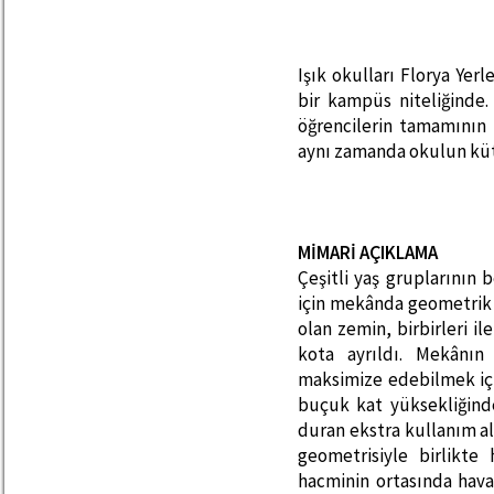
Işık okulları Florya Yer
bir kampüs niteliğinde.
öğrencilerin tamamının 
aynı zamanda okulun k
MİMARİ AÇIKLAMA
Çeşitli yaş gruplarının
için mekânda geometrik o
olan zemin, birbirleri i
kota ayrıldı. Mekânı
maksimize edebilmek içi
buçuk kat yüksekliğinde
duran ekstra kullanım al
geometrisiyle birlikt
hacminin ortasında havad