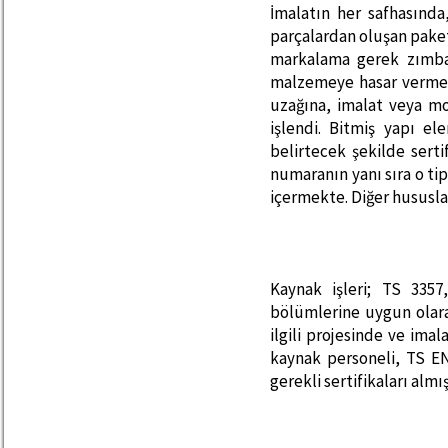
İmalatın her safhasında
parçalardan oluşan pake
markalama gerek zımbay
malzemeye hasar vermem
uzağına, imalat veya m
işlendi. Bitmiş yapı el
belirtecek şekilde serti
numaranın yanı sıra o t
içermekte. Diğer hususla
Kaynak işleri; TS 335
bölümlerine uygun olara
ilgili projesinde ve imala
kaynak personeli, TS E
gerekli sertifikaları alm