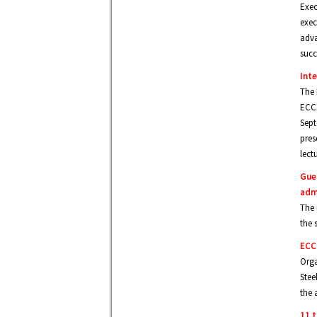
Exec
exec
adva
succ
Int
The 
ECCS
Sept
pres
lectu
Gues
adm
The 
the 
ECC
Orga
Stee
the 
11 