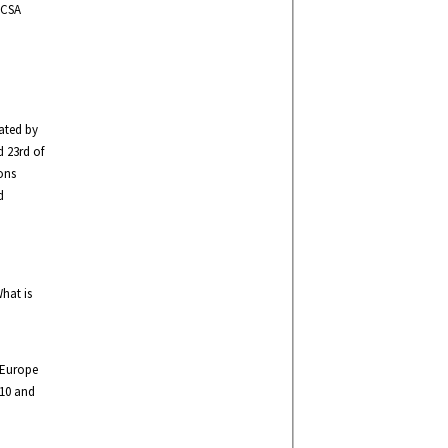
UCSA
rated by
d 23rd of
ons
d
What is
 Europe
010 and