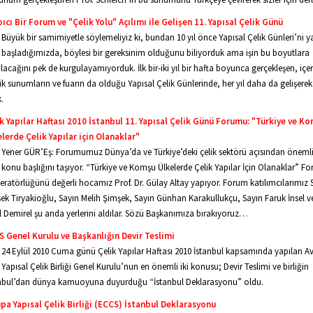
ıcı Bir Forum ve "Çelik Yolu" Açılımı ile Gelişen 11. Yapısal Çelik Günü
Büyük bir samimiyetle söylemeliyiz ki, bundan 10 yıl önce Yapısal Çelik Günleri’ni
başladığımızda, böylesi bir gereksinim olduğunu biliyorduk ama işin bu boyutlara
ılacağını pek de kurgulayamıyorduk. İlk bir-iki yıl bir hafta boyunca gerçekleşen, içer
ik sunumların ve fuarın da olduğu Yapısal Çelik Günlerinde, her yıl daha da gelişerek
k.
k Yapılar Haftası 2010 İstanbul 11. Yapısal Çelik Günü Forumu: "Türkiye ve K
lerde Çelik Yapılar için Olanaklar"
Yener GÜR’Eş: Forumumuz Dünya’da ve Türkiye’deki çelik sektörü açısından önemli
konu başlığını taşıyor. “Türkiye ve Komşu Ülkelerde Çelik Yapılar İçin Olanaklar” 
ratörlüğünü değerli hocamız Prof. Dr. Gülay Altay yapıyor. Forum katılımcılarımız 
ek Tiryakioğlu, Sayın Melih Şimşek, Sayın Günhan Karakullukçu, Sayın Faruk İnsel v
l Demirel şu anda yerlerini aldılar. Sözü Başkanımıza bırakıyoruz…
 Genel Kurulu ve Başkanlığın Devir Teslimi
24 Eylül 2010 Cuma günü Çelik Yapılar Haftası 2010 İstanbul kapsamında yapılan A
Yapısal Çelik Birliği Genel Kurulu’nun en önemli iki konusu; Devir Teslimi ve birliğin
nbul’dan dünya kamuoyuna duyurduğu “İstanbul Deklarasyonu” oldu.
pa Yapısal Çelik Birliği (ECCS) İstanbul Deklarasyonu