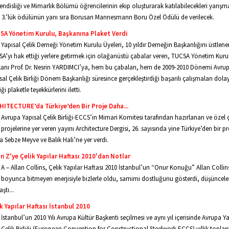
ndisliği ve Mimarlık Bölümü öğrencilerinin ekip oluşturarak katılabilecekleri yarışm
e 3.’lük ödülünün yanı sıra Borusan Mannesmann Boru Özel Ödülü de verilecek.
SA Yönetim Kurulu, Başkanına Plaket Verdi
 Yapısal Çelik Derneği Yönetim Kurulu Üyeleri, 10 yıldır Derneğin Başkanlığını üstlene
A’yı hak ettiği yerlere getirmek için olağanüstü çabalar veren, TUCSA Yönetim Kuru
anı Prof. Dr. Nesrin YARDIMCI’ya, hem bu çabaları, hem de 2009-2010 Dönemi Avru
sal Çelik Birliği Dönem Başkanlığı süresince gerçekleştirdiği başarılı çalışmaları dolay
ği plaketle teşekkürlerini iletti.
HITECTURE’da Türkiye’den Bir Proje Daha...
Avrupa Yapısal Çelik Birliği-ECCS’in Mimari Komitesi tarafından hazırlanan ve özel ç
projelerine yer veren yayını Architecture Dergisi, 26. sayısında yine Türkiye’den bir p
a Sebze Meyve ve Balık Hali’ne yer verdi.
n Z'ye Çelik Yapılar Haftası 2010'dan Notlar
A – Allan Collins, Çelik Yapılar Haftası 2010 İstanbul’un “Onur Konuğu” Allan Collin
boyunca bitmeyen enerjisiyle bizlerle oldu, samimi dostluğunu gösterdi, düşünceler
ştı...
k Yapılar Haftası İstanbul 2010
İstanbul’un 2010 Yılı Avrupa Kültür Başkenti seçilmesi ve aynı yıl içerisinde Avrupa Y
Çelik Birliği (European Convention for Constructional Steelwork-ECCS) yıllık toplant