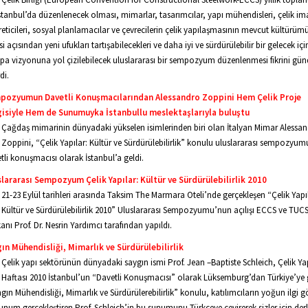
stanbul’da düzenlenecek olması, mimarlar, tasarımcılar, yapı mühendisleri, çelik ima
reticileri, sosyal planlamacılar ve çevrecilerin çelik yapılaşmasının mevcut kültürüm
kisi açısından yeni ufukları tartışabilecekleri ve daha iyi ve sürdürülebilir bir gelecek içi
pa vizyonuna yol çizilebilecek uluslararası bir sempozyum düzenlenmesi fikrini g
di.
pozyumun Davetli Konuşmacılarından Alessandro Zoppini Hem Çelik Proje
gisiyle Hem de Sunumuyka İstanbullu meslektaşlarıyla buluştu
Çağdaş mimarinin dünyadaki yükselen isimlerinden biri olan İtalyan Mimar Alessa
Zoppini, “Çelik Yapılar: Kültür ve Sürdürülebilirlik” konulu uluslararası sempozyu
tli konuşmacısı olarak İstanbul’a geldi.
lararası Sempozyum Çelik Yapılar: Kültür ve Sürdürülebilirlik 2010
21-23 Eylül tarihleri arasında Taksim The Marmara Oteli’nde gerçekleşen “Çelik Yapı
Kültür ve Sürdürülebilirlik 2010” Uluslararası Sempozyumu’nun açılışı ECCS ve TUC
anı Prof. Dr. Nesrin Yardımcı tarafından yapıldı.
ın Mühendisliği, Mimarlık ve Sürdürülebilirlik
Çelik yapı sektörünün dünyadaki saygın ismi Prof. Jean –Baptiste Schleich, Çelik Ya
Haftası 2010 İstanbul’un “Davetli Konuşmacısı” olarak Lüksemburg’dan Türkiye’ye g
gın Mühendisliği, Mimarlık ve Sürdürülerebilirlik” konulu, katılımcıların yoğun ilgi g
sunum gerçekleştiren Prof. Schleich’in bu sunumunu Türkçeye çevirerek sizler için derle