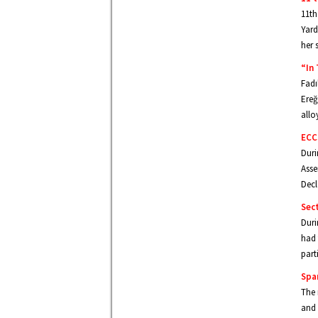
11th
Yard
her 
“In 
Fadı
Ereğ
allo
ECC
Duri
Asse
Decl
Sec
Duri
had 
part
Spa
The 
and 