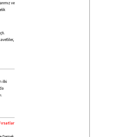
larımız ve
elik
çti.
vetliler,
 ilki
nda
ı.
Fırsatlar
ve Dernek