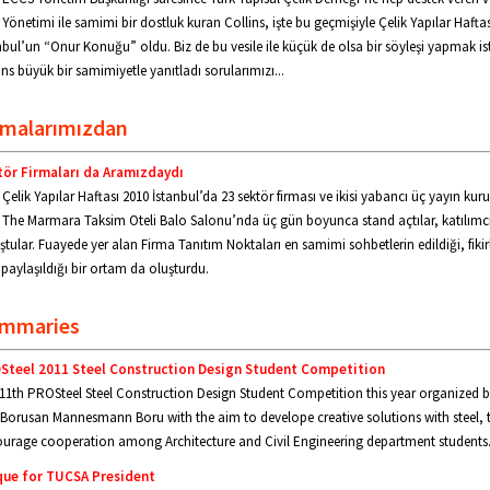
Yönetimi ile samimi bir dostluk kuran Collins, işte bu geçmişiyle Çelik Yapılar Haftas
nbul’un “Onur Konuğu” oldu. Biz de bu vesile ile küçük de olsa bir söyleşi yapmak is
ins büyük bir samimiyetle yanıtladı sorularımızı...
rmalarımızdan
tör Firmaları da Aramızdaydı
Çelik Yapılar Haftası 2010 İstanbul’da 23 sektör firması ve ikisi yabancı üç yayın kur
The Marmara Taksim Oteli Balo Salonu’nda üç gün boyunca stand açtılar, katılımcı
ştular. Fuayede yer alan Firma Tanıtım Noktaları en samimi sohbetlerin edildiği, fikir
 paylaşıldığı bir ortam da oluşturdu.
mmaries
Steel 2011 Steel Construction Design Student Competition
11th PROSteel Steel Construction Design Student Competition this year organized 
Borusan Mannesmann Boru with the aim to develope creative solutions with steel, 
urage cooperation among Architecture and Civil Engineering department students
que for TUCSA President