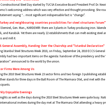
 Constructional Steel Day started by TUCSA Executive Board President Prof. Dr. Nesr
ımcı’s welcoming address which was very effective and thought provoking. She ro
statement saying “... most significant indispensable fact is “change”.
Turkey and neighbouring countries possibilities for steel structures forum”
l Demirel, Gen. Man., KARDEMİR: there are 3 plants in Turkey producing iron. İskend
li, and Karabük. Yet there are nearly 22 establishments that can melt existing steel 
ys and mill it.
S General Assembly, Handing Over the Chairship and "İstanbul Declaration"
ng İstanbul Steel Structures Week 2010, on Friday, September 24, 2010 ECCS General
mbly had two important items on the agenda: handover of the presidency and the 
aration” announced to the world by the union.
tor Firms Were Among Us
ng the 2010 Steel Structures Week 23 sector firms and two foreign 3 publishing estab
their stands for three days in the Ball Room of The Marmara Otel, and met with the
icipants.
rkly Enjoyable Evenings
nights as well as the days during the 2010 Steel Structures Week were quite busy. Nat
international invitees during the day met at The Marmara Otel attending a heavy 