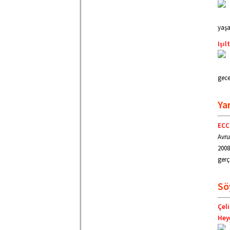
yaşa
Işıl
gece
Ya
ECC
Avru
2008
gerç
Sö
Çeli
Heye