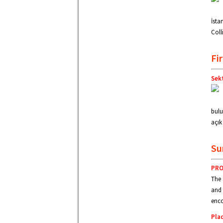
İsta
Coll
Fi
Sek
bulu
açık
Su
PRO
The 
and 
enco
Pla