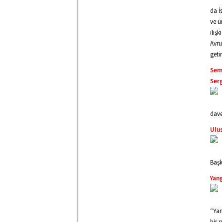
da İ
ve ü
iliş
Avru
getir
Sem
Ser
dave
Ulus
Başk
Yang
“Yan
bir 