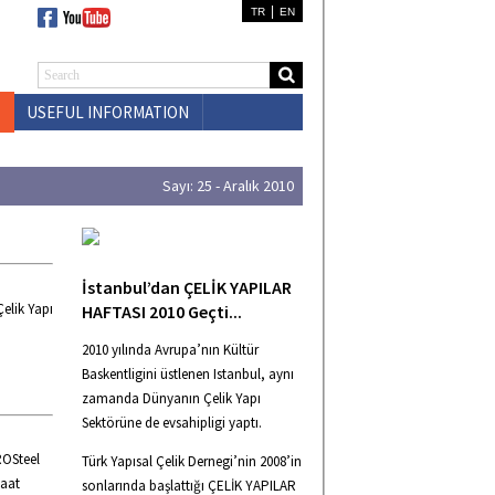
|
TR
EN
USEFUL INFORMATION
CONTACT US
Sayı: 25 - Aralık 2010
İstanbul’dan ÇELİK YAPILAR
elik Yapı
HAFTASI 2010 Geçti...
2010 yılında Avrupa’nın Kültür
Baskentligini üstlenen Istanbul, aynı
zamanda Dünyanın Çelik Yapı
Sektörüne de evsahipligi yaptı.
ROSteel
Türk Yapısal Çelik Dernegi’nin 2008’in
şaat
sonlarında başlattığı ÇELİK YAPILAR