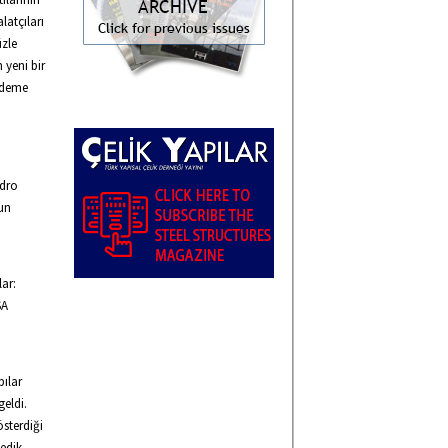
latçıları
üzle
n yeni bir
ündeme
ndro
mun
lar:
SA
pılar
eldi.
österdiği
dik...