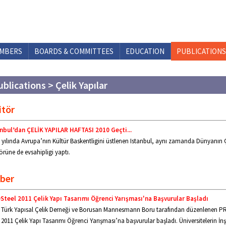
MBERS
BOARDS & COMMITTEES
EDUCATION
PUBLICATIONS
ublications > Çelik Yapılar
itör
nbul’dan ÇELİK YAPILAR HAFTASI 2010 Geçti...
 yılında Avrupa’nın Kültür Baskentligini üstlenen Istanbul, aynı zamanda Dünyanın Ç
örüne de evsahipligi yaptı.
ber
teel 2011 Çelik Yapı Tasarımı Öğrenci Yarışması'na Başvurular Başladı
Türk Yapısal Çelik Derneği ve Borusan Mannesmann Boru tarafından düzenlenen P
2011 Çelik Yapı Tasarımı Öğrenci Yarışması’na başvurular başladı. Üniversitelerin İn