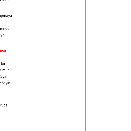
 yapmaya
isinde
 yol
omşu
 bir
Forumun
Sayın
e Sayın
vrupa