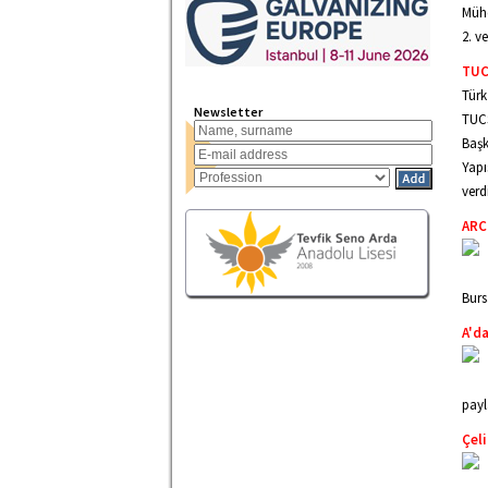
Mühe
2. v
TUC
Türk
Newsletter
TUCS
Başk
Yapı
verdi
ARC
Burs
A'da
payla
Çeli