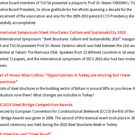
utive board members of TUCSA presented a plaque to Prof. Dr. Nesrin YARDIMCI, T
utive Board President, to show gratitude for her efforts spanning a decade for the
ncement of the association and also for the 2009-2010 period ECCS Presidency she
essfully accomplished.
ernational Symposium Steel Structures: Culture and Sustainability 2010
International Symposium “Steel Structures: culture and Sustainability 2010” inaugu
 and TUCSA president Prof. Dr. Nesrin Yardımcı which was held between the 21st an
ember at Taksim The Marmara Oteli. Speakers from 22 different countries in 18 sessi
ented 72 papers, and the international symposium of SSCS 2010 also had two invite
rers.
t of Honor Allan Collins: “Opportunities in Turkey are exciting but I have
onitions”
rate of steel structures in the building sector of Britain is around 80% as you know. 
situation now there? What changes are noticible in Turkey?
S 2010 Steel Bridge Competition Awards
nized by European Convention for Constructional Steelwork (ECCS) the first of the
l Bridge Awards was given in 2008. The second of this biennial event took place in 2
award ceremony was held during the 2010 Steel Structures Week in Turkey.
th Steel Day and “Steel Road”