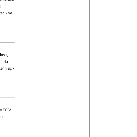
ı
tedik ve
uluşu,
larla
lerin açık
by TCSA
to
.