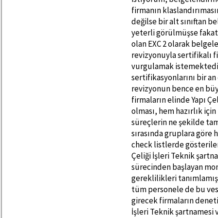
firmanın klaslandırıması
değilse bir alt sınıftan b
yeterli görülmüşse fakat 
olan EXC 2 olarak belgele
revizyonuyla sertifikalı 
vurgulamak istemektedir
sertifikasyonlarını bir 
revizyonun bence en büyü
firmaların elinde Yapı Çe
olması, hem hazırlık için
süreçlerin ne şekilde ta
sırasında gruplara göre 
check listlerde gösterile
Çeliği İşleri Teknik şart
sürecinden başlayan mon
gereklilikleri tanımlamı
tüm personele de bu ves
girecek firmaların deneti
İşleri Teknik şartnamesi