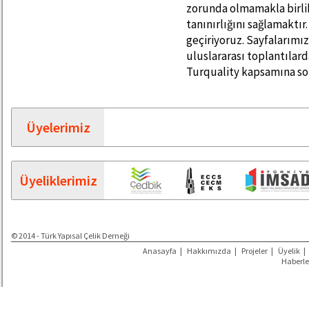
zorunda olmamakla birli
tanınırlığını sağlamaktır
geçiriyoruz. Sayfalarımız
uluslararası toplantıla
Turquality kapsamına so
Üyelerimiz
Üyeliklerimiz
© 2014 - Türk Yapısal Çelik Derneği
Anasayfa
|
Hakkımızda
|
Projeler
|
Üyelik
|
Haberle