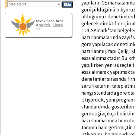
yapıların CE markalanması
görüşüldüğünü biliyoruz,
olduğumuz denetimlerde 
gelecek direktifler için 
TUCSAmark’tan belgelen
hazırlanmalarında zayıf v
göre yapılacak denetimle
hazırlanmış Yapı Çeliği İ
esas alınmaktadır. Bu kr
yapılırken yeni süreçte 
esas alınarak yapılmakta
denetimler sırasında fi
sertifikalarını talep e
hangi standarda göre ola
istiyorduk, yeni program
standardında gösterilen 3
gerektiği açıkça belirti
hazırlanmasında hem de 
tanımlı hale getirmiştir
istiyorum, belgelendirm