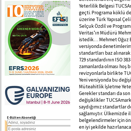
Yeterlilik Belgesi TUCS
geçti. Programa köklü d
üzerine Türk Yapısal Çe
Selçuk Özdil ve Progra
Veritas’ın Müdürü Mehme
istedik… Mehmet Oğuz B
versiyonda denetimlerim
standartları baz alınara
729 standardının ISO 3834
zamanlarda olması hoş bi
revizyonlarla birlikte T
Yeni versiyonda bu değişi
Müteahitlik İşletme Yeterl
Gerekler standarı da son
değişiklikler TUCSAmark
saydığımız standartlar 
sağlamıştır. Ülkemizde 
E-Bülten Aboneliği
belgelendirmeler için ö
en iyi şekilde hazırlanac