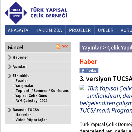
ANASAYFA
HAKKIMIZDA
PROJELER
ÜYELER
KURU
Yayınlar > Çelik Yapı
Güncel
Haberler
Haber
Ajandam
Etkinlikler
3. versiyon TUC
•
Fuarlar
•
Yarışmalar
Türk Yapısal Çelik
•
Toplantı / Seminer / Konferans
sınıflandıran, de
•
Yapısal Çelik Günü
•
AYM Çalıştayı 2021
belgelendiren çalışma
TUCSAmark Programı
Basında TUCSA
•
Haberler
•
Video Röportajlar
Türk Yapısal Çelik Derneğ
derecelendiren, değerlen