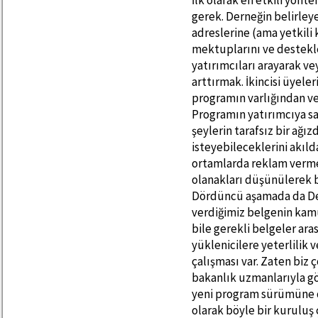
İlk olarak en etkili yön
gerek. Derneğin belirley
adreslerine (ama yetkili 
mektuplarını ve destekle
yatırımcıları arayarak ve
arttırmak. İkincisi üyeler
programın varlığından ve
Programın yatırımcıya sağ
şeylerin tarafsız bir ağı
isteyebileceklerini akıl
ortamlarda reklam vermek
olanakları düşünülerek b
Dördüncü aşamada da Der
verdiğimiz belgenin ka
bile gerekli belgeler ara
yüklenicilere yeterlilik 
çalışması var. Zaten biz
bakanlık uzmanlarıyla gö
yeni program sürümüne d
olarak böyle bir kuruluş 