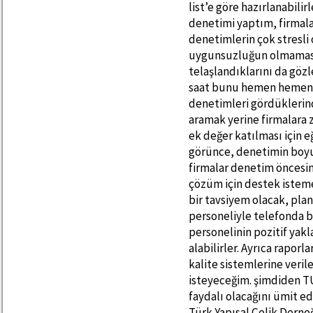
list’e göre hazırlanabil
denetimi yaptım, firmal
denetimlerin çok stresli
uygunsuzluğun olmaması 
telaşlandıklarını da göz
saat bunu hemen hemen t
denetimleri gördüklerin
aramak yerine firmalara z
ek değer katılması için
görünce, denetimin boy
firmalar denetim öncesin
çözüm için destek isteme
bir tavsiyem olacak, pl
personeliyle telefonda 
personelinin pozitif yak
alabilirler. Ayrıca raporl
kalite sistemlerine veril
isteyeceğim. şimdiden T
faydalı olacağını ümit ed
Türk Yapısal Çelik Dern