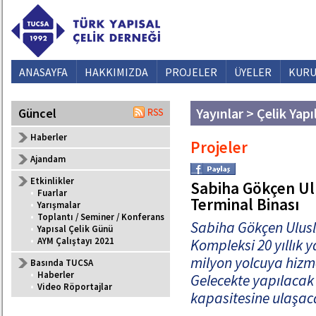
ANASAYFA
HAKKIMIZDA
PROJELER
ÜYELER
KURU
Yayınlar > Çelik Yapı
Güncel
Haberler
Projeler
Ajandam
Etkinlikler
Sabiha Gökçen Ulu
•
Fuarlar
Terminal Binası
•
Yarışmalar
•
Toplantı / Seminer / Konferans
Sabiha Gökçen Ulusl
•
Yapısal Çelik Günü
•
AYM Çalıştayı 2021
Kompleksi 20 yıllık y
milyon yolcuya hizm
Basında TUCSA
•
Haberler
Gelecekte yapılacak 
•
Video Röportajlar
kapasitesine ulaşaca