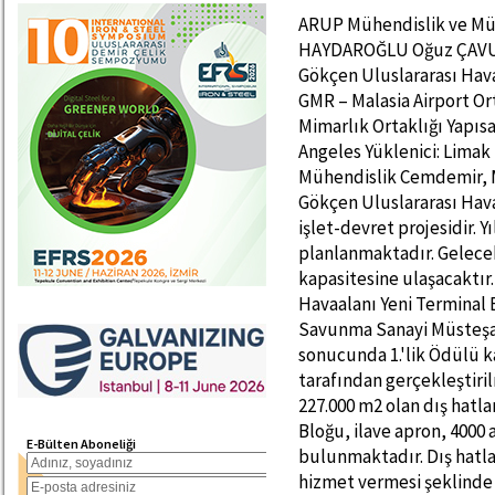
ARUP Mühendislik ve Müşavirlik Ltd. Şti. Serdar KARAHASANOĞLU Cem HAYDAROĞLU Oğuz ÇAVUŞLU PROJE BİLGİLERİ Yatırımcı: İstanbul Sabiha Gökçen Uluslararası Havalimanı Yatırım Yapım ve İşletme A.Ş.(Limak – GMR – Malasia Airport Ortak Girişimi) Mimari Tasarım: Tekeli-Sisa Mimarlık Ortaklığı Yapısal ve Sismik Tasarım: ARUP Türkiye & Los Angeles Yüklenici: Limak – GMR Joint Venture Çelik Müteahhitleri: Atak Mühendislik Cemdemir, Mim Mühendislik, Tabosan, Temsan Sabiha Gökçen Uluslararası Havalimanı Yeni Terminal Kompleksi 20 yıllık yap-işlet-devret projesidir. Yılda 25 milyon yolcuya hizmet verilmesi planlanmaktadır. Gelecekte yapılacak genişletme ile 40 milyon yolcu kapasitesine ulaşacaktır. MİMARİ TASARIM Sabiha Gökçen Uluslararası Havaalanı Yeni Terminal Binası'nın mimari tasarımı; 2006 yılında Savunma Sanayi Müsteşarlığı tarafından düzenlenen yarışma sonucunda 1.'lik Ödülü kazanan Tekeli-Sisa Mimarlık Ortaklığı tarafından gerçekleştirilmiştir. Proje kapsamında; toplam inşaat alanı 227.000 m2 olan dış hatlar terminal binası, 128 odalı havaalanı oteli, VIP Bloğu, ilave apron, 4000 araçlık kapalı, 1000 araçlık açık otopark bulunmaktadır. Dış hatlar terminal binasının bir kısmının iç hatlar olarak hizmet vermesi şeklinde yapılan düzenleme ile toplam yolcu kapasitesinin 25 milyon yolcu/yıl'a çıkması öngörülmüştür. Gelecekte yapılacak genişletme ile bu kapasite 40 milyon yolcu kapasitesine ulaşacaktır. Terminal binasında mekansal formlarda özgün ve kalıcı bir mimari amaçlanırken çağdaş işletme prensipleri de göz önünde tutulmuştur. Bodrum katları betonarme olan terminalin üst yapısı tamamen çelik strüktürle imal edilmiştir. Gidiş katında yüksek ve geniş hacimler oluşturan ana mekanın üzeri yedi adet çatı tonozu ile örtülmüştür. 48 ve 32 metre açıklıktaki tonozların dalga formu oluşturacak şekilde dizilmesi ile oluşan form mimari tasarımın en önemli ögesidir.Apron tarafında bulunan iskele bloğuna bağlanan 16 adet esnek MARS (Multiple Aircraft Ramp System) köprüsüne 8 adet geniş gövdeli veya 16 adet orta gövdeli uçak parkedebilmektedir. Gidiş katında 16 adet, geliş katında 8 adet yolcu köprüsü, toplam 604 metre uzunluğundaki iskele bloğuna gelen ve giden katlarından bağlanmaktadır. Terminalin cephesindeki sağır yüzeyler fibrobeton cephe panelleri ile kaplanarak kalıcı bir mimari bütünlük amaçlanmıştır. Binanın aprona bakan güney cephesinde yaklaşık 3 mt. genişliğinde konsol saçak ve ahşap görünümlü aluminyum güneş kırıcı gril elemanlarıyla güneş kontrolü sağlanmaktadır. Ahşap rengindeki bu elemanlar aynı zamanda binanın apron tarafındaki mimari ifadesini oluşturmaktadır. SİSMİK TASARIM Terminal binası, 300 adet sismik izolatörle planda dünyadaki en geniş izolatörlü yapıdır. Yapı yüksek sismik aktivitenin bulunduğu bölgede.yer almakta ve ‘Kuzey Sınır Fayı’ndan 17 km, ‘Merkez Marmara Fayı’ndan 50 km mesafede bulunmaktadır. Bina işletmecisi firmanın, üst düzey performans talebi üzerine, deprem yönetmeliğinde öngörülen performans seviyesinin üzerinde yapılan tasarımda aşağıda verilen kriterler kullanılmıştır. Sismik tasarım kriterleri: Yapının, dönüşüm periyodu 475 yıl ( 50 yılda aşılma olasılığı %10) olan deprem etkisinde, “hemen kullanım performans seviyesini” (yapısal hasar oluşmaması) sağlaması minimum şart olarak kabul edilmiştir.Terminal binası, dönüşüm periyodu 2475 yıl (50 yılda aşılma olasılığı %2) olan deprem etkisinde “can güvenliği” performans seviyesini sağlamaktadır. Yapılan analizler neticesinde bu performans seviyesinin bina taşı
E-Bülten Aboneliği