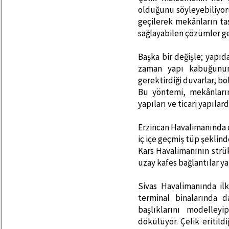
olduğunu söyleyebiliyoru
geçilerek mekânların t
sağlayabilen çözümler ge
Başka bir değişle; yapıd
zaman yapı kabuğunun 
gerektirdiği duvarlar, böl
Bu yöntemi, mekânların
yapıları ve ticari yapılard
Erzincan Havalimanında 
iç içe geçmiş tüp şeklin
Kars Havalimanının strük
uzay kafes bağlantılar y
Sivas Havalimanında ilk
terminal binalarında d
başlıklarını modelley
dökülüyor. Çelik eritild