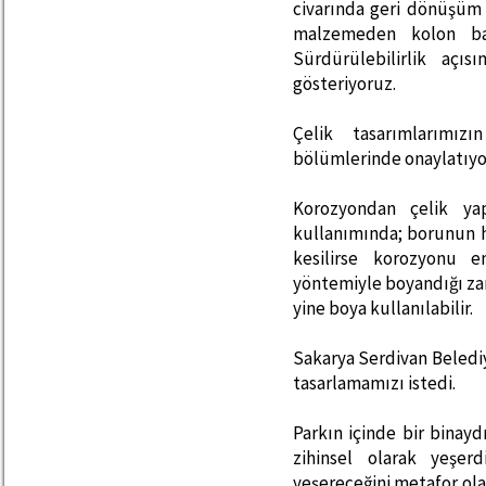
civarında geri dönüşüm 
malzemeden kolon baş
Sürdürülebilirlik açı
gösteriyoruz.
Çelik tasarımlarımızı
bölümlerinde onaylatıyo
Korozyondan çelik yap
kullanımında; borunun he
kesilirse korozyonu e
yöntemiyle boyandığı zam
yine boya kullanılabilir.
Sakarya Serdivan Beledi
tasarlamamızı istedi.
Parkın içinde bir binay
zihinsel olarak yeşer
yeşereceğini metafor ola