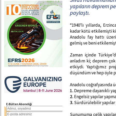
yapıların deprem pe
paylaştı.
“1940’lı yıllarda, Erzi
kadar kötü etkilemişti k
Anadolu fay hattı üz
gelmiş ve beni etkilemişt
Zaman içinde Türkiye’
anladım ki; deprem çok
etkiydi. Yaptığımız pr
düşündüm ve hep öyle pr
Anadolu coğrafyasında ü
1.
Depreme dayanıklı yap
2.
Engelsiz yapılar yapma
3.
Sürdürülebilir yapıla
E-Bülten Aboneliği
Sunumuma çelik yapılar