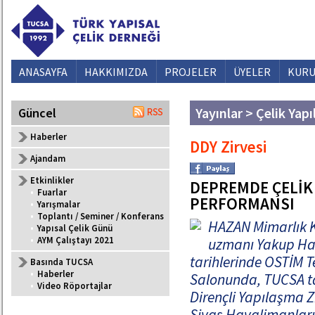
ANASAYFA
HAKKIMIZDA
PROJELER
ÜYELER
KURU
Yayınlar > Çelik Yapı
Güncel
Haberler
DDY Zirvesi
Ajandam
Etkinlikler
DEPREMDE ÇELİK 
•
Fuarlar
PERFORMANSI
•
Yarışmalar
•
Toplantı / Seminer / Konferans
HAZAN Mimarlık K
•
Yapısal Çelik Günü
•
AYM Çalıştayı 2021
uzmanı Yakup Haz
tarihlerinde OSTİM T
Basında TUCSA
•
Haberler
Salonunda, TUCSA ta
•
Video Röportajlar
Dirençli Yapılaşma Z
Sivas Havalimanların