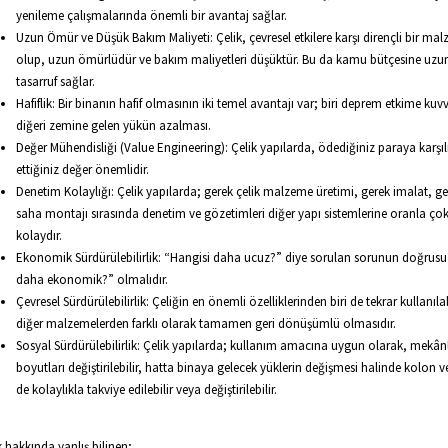
yenileme çalışmalarında önemli bir avantaj sağlar.
Uzun Ömür ve Düşük Bakım Maliyeti: Çelik, çevresel etkilere karşı dirençli bir ma
olup, uzun ömürlüdür ve bakım maliyetleri düşüktür. Bu da kamu bütçesine uzu
tasarruf sağlar.
Hafiflik: Bir binanın hafif olmasının iki temel avantajı var; biri deprem etkime kuvv
diğeri zemine gelen yükün azalması.
Değer Mühendisliği (Value Engineering): Çelik yapılarda, ödediğiniz paraya karşıl
ettiğiniz değer önemlidir.
Denetim Kolaylığı: Çelik yapılarda; gerek çelik malzeme üretimi, gerek imalat, g
saha montajı sırasında denetim ve gözetimleri diğer yapı sistemlerine oranla ço
kolaydır.
Ekonomik Sürdürülebilirlik: “Hangisi daha ucuz?” diye sorulan sorunun doğrusu
daha ekonomik?” olmalıdır.
Çevresel Sürdürülebilirlik: Çeliğin en önemli özelliklerinden biri de tekrar kullanılab
diğer malzemelerden farklı olarak tamamen geri dönüşümlü olmasıdır.
Sosyal Sürdürülebilirlik: Çelik yapılarda; kullanım amacına uygun olarak, mekân
boyutları değiştirilebilir, hatta binaya gelecek yüklerin değişmesi halinde kolon ve 
de kolaylıkla takviye edilebilir veya değiştirilebilir.
k hakkında yanlış bilinen;