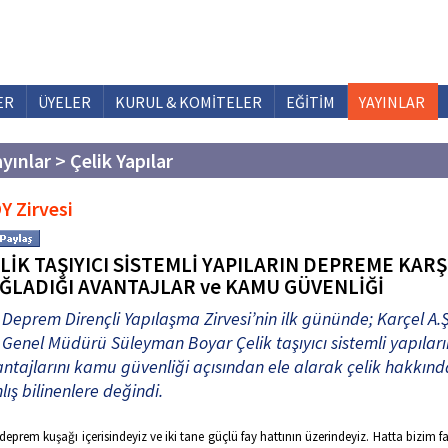
ER
ÜYELER
KURUL & KOMİTELER
EĞİTİM
YAYINLAR
yınlar > Çelik Yapılar
Y Zirvesi
LİK TAŞIYICI SİSTEMLİ YAPILARIN DEPREME KARŞ
ĞLADIĞI AVANTAJLAR ve KAMU GÜVENLİĞİ
Deprem Dirençli Yapılaşma Zirvesi’nin ilk gününde; Karçel A.Ş
Genel Müdürü Süleyman Boyar Çelik taşıyıcı sistemli yapıları
ntajlarını kamu güvenliği açısından ele alarak çelik hakkınd
lış bilinenlere değindi.
 deprem kuşağı içerisindeyiz ve iki tane güçlü fay hattının üzerindeyiz. Hatta bizim 