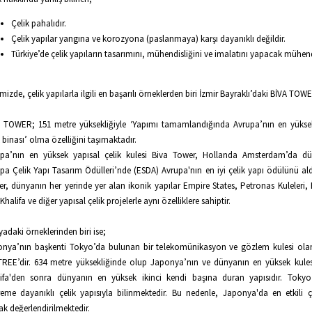
Çelik pahalıdır.
Çelik yapılar yangına ve korozyona (paslanmaya) karşı dayanıklı değildir.
Türkiye’de çelik yapıların tasarımını, mühendisliğini ve imalatını yapacak mühen
mizde, çelik yapılarla ilgili en başarılı örneklerden biri İzmir Bayraklı’daki BİVA TOWE
 TOWER; 151 metre yüksekliğiyle ‘Yapımı tamamlandığında Avrupa’nın en yükse
k binası’ olma özelliğini taşımaktadır.
upa’nın en yüksek yapısal çelik kulesi Biva Tower, Hollanda Amsterdam’da dü
pa Çelik Yapı Tasarım Ödülleri’nde (ESDA) Avrupa'nın en iyi çelik yapı ödülünü ald
r, dünyanın her yerinde yer alan ikonik yapılar Empire States, Petronas Kuleleri, F
 Khalifa ve diğer yapısal çelik projelerle aynı özelliklere sahiptir.
adaki örneklerinden biri ise;
onya’nın başkenti Tokyo’da bulunan bir telekomünikasyon ve gözlem kulesi ol
REE’dir. 634 metre yüksekliğinde olup Japonya’nın ve dünyanın en yüksek kules
ifa'den sonra dünyanın en yüksek ikinci kendi başına duran yapısıdır. Tokyo
eme dayanıklı çelik yapısıyla bilinmektedir. Bu nedenle, Japonya'da en etkili ç
ak değerlendirilmektedir.