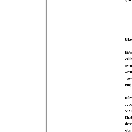
Ülke
BİVA
çeli
Avr
Avru
Towe
Burj
Düny
Jap
SKYT
Khal
depr
olar