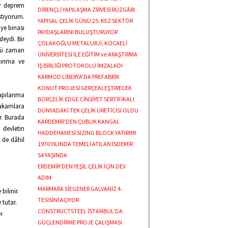
ir deprem
DİRENÇLİ YAPILAŞMA ZİRVESİ RÜZGÂRI
stiyorum.
YAPISAL ÇELİK GÜNÜ 25. KEZ SEKTÖR
ye binası
PAYDAŞLARINI BULUŞTURUYOR
eydi. Bir
ÇOLAKOĞLU METALURJİ, KOCAELİ
üğü zaman
ÜNİVERSİTESİ İLE EĞİTİM ve ARAŞTIRMA
ığınma ve
İŞ BİRLİĞİ PROTOKOLÜ İMZALADI
KARMOD LİBERYA’DA PREFABRİK
KONUT PROJESİ GERÇEKLEŞTİRECEK
yapılanma
BORÇELİK EDGE CİNSİYET SERTİFİKALI
rakamlara
DÜNYADAKİ TEK ÇELİK ÜRETİCİSİ OLDU
r. Burada
KARDEMİR’DEN ÇUBUK KANGAL
 devletin
HADDEHANESİ SIZING BLOCK YATIRIMI
 de dâhil
1970 YILINDA TEMELİ ATILAN İSDEMİR
54 YAŞINDA
ERDEMİR’DEN YEŞİL ÇELİK İÇİN DEV
ADIM
MARMARA SİEGENER GALVANİZ 4.
bilinir.
TESİSİNİ AÇIYOR
 tutar.
CONSTRUCTSTEEL İSTANBUL’DA
ı
GÜÇLENDİRME PROJE ÇALIŞMASI