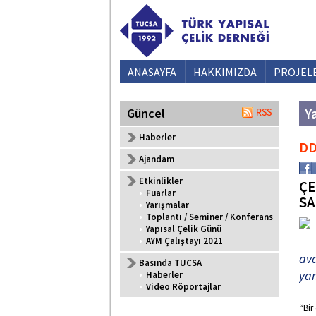
ANASAYFA
HAKKIMIZDA
PROJEL
Ya
Güncel
Haberler
DD
Ajandam
Etkinlikler
ÇE
•
Fuarlar
SA
•
Yarışmalar
•
Toplantı / Seminer / Konferans
•
Yapısal Çelik Günü
•
AYM Çalıştayı 2021
ava
Basında TUCSA
yan
•
Haberler
•
Video Röportajlar
“Bir