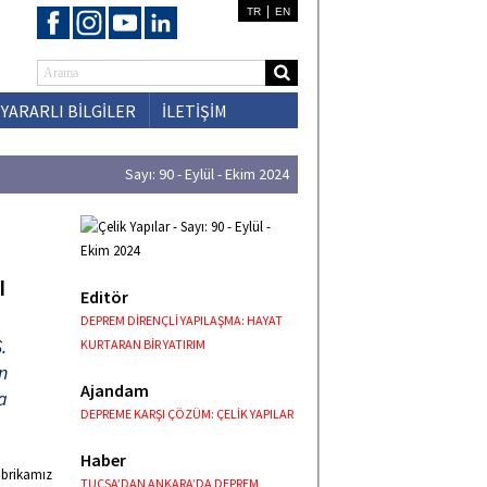
|
TR
EN
YARARLI BİLGİLER
İLETİŞİM
Sayı: 90 - Eylül - Ekim 2024
I
Editör
DEPREM DİRENÇLİ YAPILAŞMA: HAYAT
.
KURTARAN BİR YATIRIM
n
Ajandam
a
DEPREME KARŞI ÇÖZÜM: ÇELİK YAPILAR
Haber
fabrikamız
TUCSA’DAN ANKARA’DA DEPREM