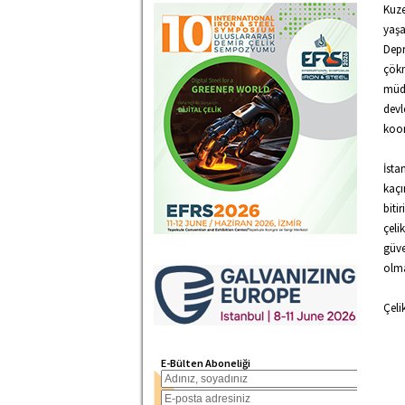
Kuze
yaşa
Depr
çökm
müdd
devl
koor
İsta
kaçı
biti
çeli
güve
olma
Çeli
E-Bülten Aboneliği