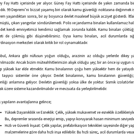
y Fay Hattı içerisinde yer alıyor. Güney Fay Hattı içerisinde de yakın zamanda b
dık. 99 Depremi’ni bizzat yaşamış biri olarak kamu güvenliği noktasına değinmek i
em yaşandıktan sonra, bir ay boyunca devlet maalesef büyük acziyet gösterdi. İtfai
üştü, çıkan yangınlar söndürülemedi. Polis ve jandarma binaları kullanılamaz hald
et kendi emniyetimizi kendimiz sağlamak zorunda kaldık. Kamu binaları çökt
eti de çökmüş gibi düşünebilirsiniz. Oysa kamu binaları, acil durumlarda s
dinasyon merkezleri olarak kritik bir rol oynamaktadır.
nbul, Ankara gibi nüfusun yoğun olduğu, arazinin az olduğu yerlerde dikey 
nılmazdır. Ancak bizim müteahhitlerimizin alışık olduğu şey; bir an önce işi uygun 
rip yüksek kar elde etmektir. Kamu binalarının çoğu hem yüksektir hem de yataydı
k taşıyıcı sistemler öne çıkıyor. Devlet binalarının, kamu binalarının güvenliği;
nliği anlamına geliyor. Devletin güvenliği yoksa ülke de yoktur. Sismik izolatörler
k üzere sisteme kazandırılmalıdır ve mevzuata da yerleştirilmelidir.
k yapıların avantajlarına gelince;
Yüksek Dayanıklılık ve Esneklik: Çelik, yüksek mukavemet ve esneklik özellikleriyle 
Bu, depremler sırasında enerjiyi emip, yapıyı koruyarak hasarı minimum seviyede
Hızlı ve Güvenli İnşaat: Çelik yapılar, prefabrikasyon teknikleri sayesinde diğer yap
malzemelerine göre daha hızlı inşa edilebilir. Bu hızlı süreç, acil durumlarda veya