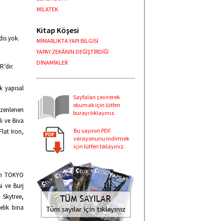
MİLATEK
Kitap Köşesi
dis yok.
MİMARLIKTA YAPI BİLGİSİ
YAPAY ZEKÂNIN DEĞİŞTİRDİĞİ
DİNAMİKLER
R’dır.
k yapısal
Sayfaları çevirerek
okumak için lütfen
zenlenen
burayı tıklayınız.
ı ve Biva
Bu sayının PDF
lat Iron,
versiyonunu indirmek
için lütfen tıklayınız.
an TOKYO
i ve Burj
 Skytree,
elik bina