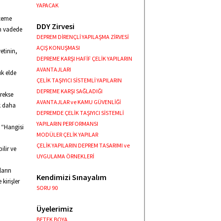
YAPACAK
lzeme
DDY Zirvesi
n vadede
DEPREM DİRENÇLİ YAPILAŞMA ZİRVESİ
AÇIŞ KONUŞMASI
etinin,
DEPREME KARŞI HAFİF ÇELİK YAPILARIN
AVANTAJLARI
ık elde
ÇELİK TAŞIYICI SİSTEMLİ YAPILARIN
DEPREME KARŞI SAĞLADIĞI
erekse
AVANTAJLAR ve KAMU GÜVENLİĞİ
k daha
DEPREMDE ÇELİK TAŞIYICI SİSTEMLİ
YAPILARIN PERFORMANSI
 “Hangisi
MODÜLER ÇELİK YAPILAR
ÇELİK YAPILARIN DEPREM TASARIMI ve
ilir ve
UYGULAMA ÖRNEKLERİ
ların
Kendimizi Sınayalım
kirişler
SORU 90
Üyelerimiz
BETEK BOYA