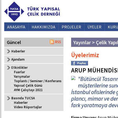
ANASAYFA
HAKKIMIZDA
PROJELER
ÜYELER
KURU
Yayınlar > Çelik Yapı
Güncel
Haberler
Üyelerimiz
Ajandam
Etkinlikler
ARUP MÜHENDİS
•
Fuarlar
•
Yarışmalar
“Bütüncül Tasarım
•
Toplantı / Seminer / Konferans
müşterilerine su
•
Yapısal Çelik Günü
•
AYM Çalıştayı 2021
İstanbul ofislerinde 
plancı, mimar ve de
Basında TUCSA
•
Haberler
fark yaratmaya dev
•
Video Röportajlar
Firma Unvanı:
Arup Mühend