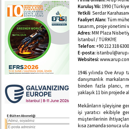
Kuruluş Yılı:
1990 (Türkiye
Yetkili
Serdar Karahasan
Faaliyet Alanı:
Tüm mühend
tasarım, proje yönetimi v
Adres:
MM Plaza Nisbetiye
İstanbul / TÜRKİYE
Telefon:
+90 212 318 6300
E-posta:
istanbul@arup
Websitesi:
www.arup.co
1946 yılında Ove Arup 
danışmanlık markaların
binden fazla plancı,
yaklaşık 11 bin projede a
Mekânların işleyişine gen
işi yaratıcı ekibiyle g
E-Bülten Aboneliği
müşterilerinin ihtiyaçla
kısa zamanda sonuca ula