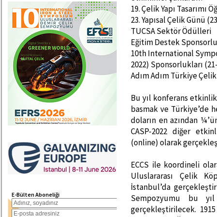
19. Çelik Yapı Tasarımı 
23. Yapısal Çelik Günü (2
TUCSA Sektör Ödülleri
Eğitim Destek Sponsorlu
10th International Symp
2022) Sponsorlukları (21-
Adım Adım Türkiye Çelik 
Bu yıl konferans etkinli
basmak ve Türkiye’de he
doların en azından ¼’ün
CASP-2022 diğer etkinl
(online) olarak gerçekleşt
ECCS ile koordineli ola
Uluslararası Çelik Kö
İstanbul’da gerçekleştir
E-Bülten Aboneliği
Sempozyumu bu yıl d
gerçekleştirilecek. 19