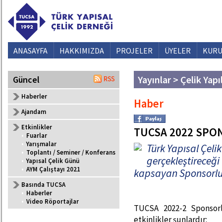
ANASAYFA
HAKKIMIZDA
PROJELER
ÜYELER
KURU
Yayınlar > Çelik Yapı
Güncel
Haberler
Haber
Ajandam
Etkinlikler
TUCSA 2022 SPO
•
Fuarlar
•
Yarışmalar
Türk Yapısal Çeli
•
Toplantı / Seminer / Konferans
gerçekleştireceği 
•
Yapısal Çelik Günü
•
AYM Çalıştayı 2021
kapsayan Sponsorluk
Basında TUCSA
•
Haberler
•
Video Röportajlar
TUCSA 2022-2 Sponsorl
etkinlikler şunlardır: