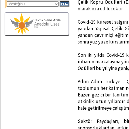
Çelik Köprü Ödülleri (E
olarak icra edilecektir.
Covid-19 küresel salgını
yapılan Yapısal Çelik 
yandan çevrimiçi eğitim
sonra yüz yüze kurslarımı
Son iki yılda Covid-19 k
itibaren markalaşma yö
Ödülleri bu yıl yine geni
Adım Adım Türkiye - Çel
toplumun her katmanınd
Bazen gezici bir tanıtı
etkinlik uzun yıllardı
hale getirilmeye çalışılm
Sektör Paydaşları, b
sponsorluklardan etkin