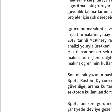
ihlallerine karşı tarayan 
algoritma oluşturuyor
güvenlik talimatlarının
projeler için risk derece
İşgücü bulma sıkıntısı v
inşaat firmalarını yapay
2017 tarihli McKinsey r
analizi yoluyla üretkenli
Hazırlanan benzer sektö
makinaların işlere dağı
makina öğrenimini kullanm
Son olarak yazımın başl
Spot, Boston Dynamics'
güvenliğe, arama kurtar
sektörde kullanılan dört
Spot, benzeri görülme
şantiyede devriye gezen