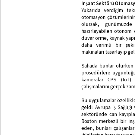
İnşaat Sektörü Otomasyo
Yukarıda verdiğim tekn
otomasyon çözümlerinin
olursak, günümüzde ş
hazırlayabilen otonom 
duvar örme, kaynak yapm
daha verimli bir şeki
makinaları tasarlayıp geli
Sahada bunlar olurken p
prosedürlere uygunluğu
kameralar CPS (IoT) 
çalışmalarını gerçek zama
Bu uygulamalar özellikle 
geldi. Avrupa İş Sağlığı
sektöründe can kayıpla
Boston merkezli bir inşa
eden, bunları çalışanl