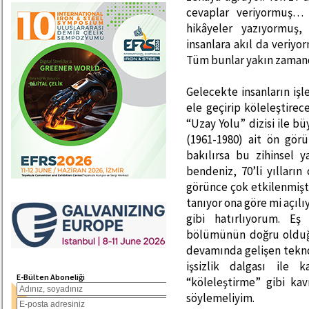
cevaplar veriyormuş… 
hikâyeler yazıyormuş,
insanlara akıl da veriy
Tüm bunlar yakın zamanda
Gelecekte insanların işl
ele geçirip köleleştirec
“Uzay Yolu” dizisi ile 
(1961-1980) ait ön görü
bakılırsa bu zihinsel 
bendeniz, 70’li yılların
görünce çok etkilenmişt
tanıyor ona göre mi açılı
gibi hatırlıyorum. Eş
bölümünün doğru olduğ
devamında gelişen teknol
işsizlik dalgası ile 
E-Bülten Aboneliği
“köleleştirme” gibi kav
söylemeliyim.