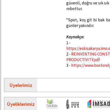
güvenli, doğru ve sık sı
robottur.
“Spot, koş git bi bak 
günler yakındır.
Kaynakça:
1 -
https://eskisakarya.imo
2 -
REINVENTING CONST
PRODUCTIVITY.pdf
3 -
https://www.bostond
Üyelerimiz
Üyeliklerimiz