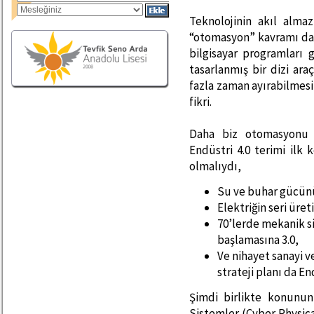
Teknolojinin akıl alma
“otomasyon” kavramı da 
bilgisayar programları 
tasarlanmış bir dizi araç
fazla zaman ayırabilmesi 
fikri.
Daha biz otomasyonu d
Endüstri 4.0 terimi ilk 
olmalıydı,
Su ve buhar gücünü
Elektriğin seri üre
70’lerde mekanik si
başlamasına 3.0,
Ve nihayet sanayi v
strateji planı da En
Şimdi birlikte konunun 
Sistemler (Cyber Physica