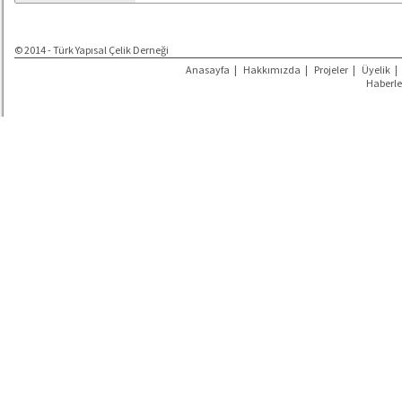
© 2014 - Türk Yapısal Çelik Derneği
Anasayfa
|
Hakkımızda
|
Projeler
|
Üyelik
|
Haberle