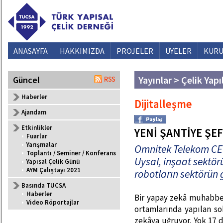
ANASAYFA
HAKKIMIZDA
PROJELER
ÜYELER
KURU
Yayınlar > Çelik Yapı
Güncel
Haberler
Dijitalleşme
Ajandam
Etkinlikler
YENİ ŞANTİYE ŞE
•
Fuarlar
•
Yarışmalar
Omnitek Telekom CE
•
Toplantı / Seminer / Konferans
Uysal, inşaat sektör
•
Yapısal Çelik Günü
•
AYM Çalıştayı 2021
robotların sektörün g
Basında TUCSA
•
Haberler
Bir yapay zekâ muhabbet
•
Video Röportajlar
ortamlarında yapılan s
zekâya uğruyor. Yok 17 