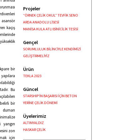
ın anında
Korunması
Projeler
divenleri
“ÖRNEK ÇELİK OKUL” TEVFİK SENO
m asansör
ARDA ANADOLU LİSESİ
ren kaçış
MANİSA KULA ATLI BİNİCİLİK TESİSİ
emlerinde
yükseklik
Gençel
SORUMLULUK BİLİNCİYLE KENDİMİZİ
GELİŞTİRMELİYİZ
Ürün
kpare bir
p yapılara
TEKLA 2023
labildiği
Güncel
tadır. Bu
STARSHIP’İN BAŞARISI İÇİN BETON
açılabilen
YERİNE ÇELİK DÖNEMİ
lirli bir
ı, duman
Üyelerimiz
minimalize
ALTINYALDIZ
i yangın
HASKAR ÇELİK
esini zon
mak için