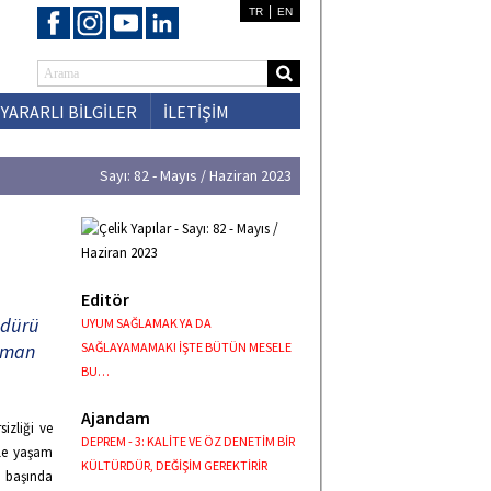
|
TR
EN
YARARLI BİLGİLER
İLETİŞİM
Sayı: 82 - Mayıs / Haziran 2023
Editör
üdürü
UYUM SAĞLAMAK YA DA
duman
SAĞLAYAMAMAK! İŞTE BÜTÜN MESELE
BU…
Ajandam
izliği ve
DEPREM - 3: KALİTE VE ÖZ DENETİM BİR
kle yaşam
KÜLTÜRDÜR, DEĞİŞİM GEREKTİRİR
n başında