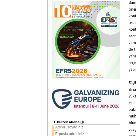
duma
öne
kont
tekn
kont
sant
zama
de t
yang
seçi
yapı
51,
Bin
yüks
edi
bakı
muha
E-Bülten Aboneliği
ölüm
vaz