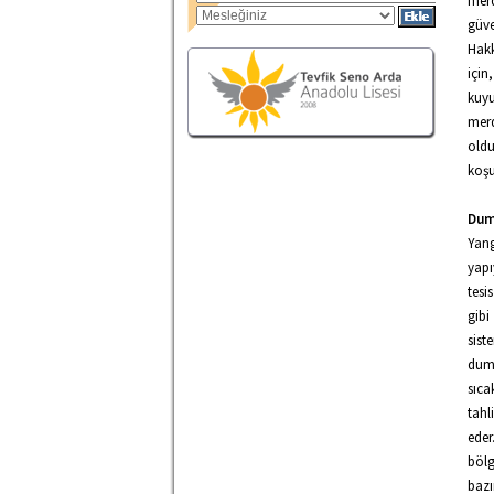
merd
güve
Hakk
için
kuyu
merd
oldu
koşu
Dum
Yang
yapı
tesi
gibi
sist
duma
sıc
tahl
ede
bölg
baz