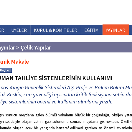
ER
ÜYELER
KURUL & KOMİTELER
EĞİTİM
YAYINLAR
yınlar > Çelik Yapılar
knik Makale
MAN TAHLİYE SİSTEMLERİNİN KULLANIMI
nos Yangın Güvenlik Sistemleri A.Ş. Proje ve Bakım Bölüm M
uk Keskin, can güvenliği açısından kritik fonksiyona sahip 
liye sistemlerinin önemi ve kullanım alanlarını yazdı.
ın sonucu meydana gelen ölümlü vakaların büyük bir çoğunluğu, oksijen yeters
ın sebebiyle oluşan zehirli gaz solunumu sonrası meydana gelmektedir. Özelli
larında oluşabilecek bir yangında bertaraf edilmesi gereken en önemli etkenleri