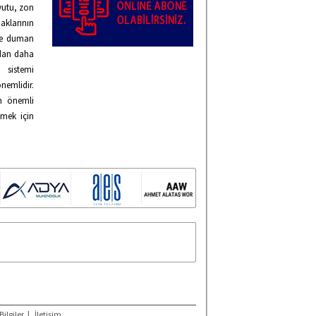
yutu, zon
aklarının
ise duman
ından daha
 sistemi
nemlidir.
n önemli
tmek için
Bilgiler
|
İletişim