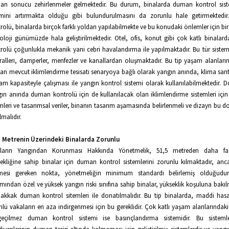
n sonucu zehirlenmeler gelmektedir. Bu durum, binalarda duman kontrol sist
mini artırmakta olduğu gibi bulundurulmasını da zorunlu hale getirmektedi
rolü, binalarda birçok farklı yoldan yapılabilmekte ve bu konudaki önlemler için bir
oloji günümüzde hala geliştirilmektedir. Otel, ofis, konut gibi çok katlı binala
rolü çoğunlukla mekanik yani cebri havalandırma ile yapılmaktadır. Bu tür sistem
ralleri, damperler, menfezler ve kanallardan oluşmaktadır. Bu tip yaşam alanlar
n mevcut iklimlendirme tesisatı senaryoya bağlı olarak yangın anında, klima santr
am kapasiteyle çalışması ile yangın kontrol sistemi olarak kullanılabilmektedir. Do
ın anında duman kontrolü için de kullanılacak olan iklimlendirme sistemleri için
mleri ve tasarımsal veriler, binanın tasarım aşamasında belirlenmeli ve dizayn bu d
lmalıdır.
5 Metrenin Üzerindeki Binalarda Zorunlu
aların Yangından Korunması Hakkında Yönetmelik, 51,5 metreden daha fa
ekliğine sahip binalar için duman kontrol sistemlerini zorunlu kılmaktadır, anc
lmesi gereken nokta, yönetmeliğin minimum standardı belirlemiş olduğudur
mından özel ve yüksek yangın riski sınıfına sahip binalar, yükseklik koşuluna bakıl
kkak duman kontrol sitemleri ile donatılmalıdır. Bu tip binalarda, maddi hasa
lü vakaların en aza indirgenmesi için bu gereklidir. Çok katlı yaşam alanlarındaki 
geçilmez duman kontrol sistemi ise basınçlandırma sistemidir. Bu sistemle