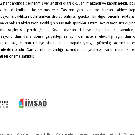
2 standardında belirlenmiş veriler girdi olarak kullanılmaktadır ve kapak adedi, bo
sı bu doğrultuda belirlenmektedir. Tasarım yapılırken ve duman tahliye kap
vasyon sıcaklıkları belirlenirken dikkat edilmesi gereken bir diğer önemli nokta 
iye kapakları aktivasyon sıcaklığının tesisteki sprinkler sistemi aktivasyon sıcaklığ
sek seçilmesi gerekliliğidir. Keza duman tahliye kapaklarının sprinkler
vasyonundan daha sonra gerçekleşmesi sprinkler sistemi efektifliği açısından ö
uç olarak, duman tahliye sistemleri bir yapıda yangın güvenliği açısından e
emlerden biridir. Can ve mal güvenliği açısından oluşabilecek zararı minimize e
ti bir öneme sahiptir.
kımızda
|
Projeler
|
Üyelik
|
Kurul & Komiteler
|
Eğitim
|
Yayınlar
|
YAÇEM
|
Yararlı 