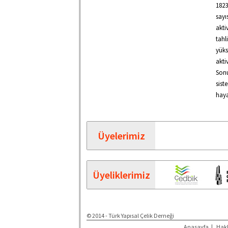
1823
sayı
akti
tahl
yük
akti
Son
sist
haya
Üyelerimiz
Üyeliklerimiz
© 2014 - Türk Yapısal Çelik Derneği
Anasayfa
|
Hak