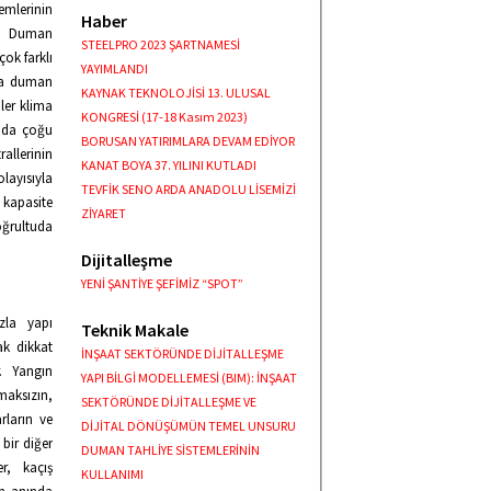
emlerinin
Haber
r. Duman
STEELPRO 2023 ŞARTNAMESİ
çok farklı
YAYIMLANDI
rda duman
KAYNAK TEKNOLOJİSİ 13. ULUSAL
ler klima
KONGRESİ (17-18 Kasım 2023)
ında çoğu
BORUSAN YATIRIMLARA DEVAM EDİYOR
allerinin
KANAT BOYA 37. YILINI KUTLADI
layısıyla
TEVFİK SENO ARDA ANADOLU LİSEMİZİ
 kapasite
ZİYARET
oğrultuda
Dijitalleşme
YENİ ŞANTİYE ŞEFİMİZ “SPOT”
zla yapı
Teknik Makale
ak dikkat
İNŞAAT SEKTÖRÜNDE DİJİTALLEŞME
. Yangın
YAPI BİLGİ MODELLEMESİ (BIM): İNŞAAT
maksızın,
SEKTÖRÜNDE DİJİTALLEŞME VE
rların ve
DİJİTAL DÖNÜŞÜMÜN TEMEL UNSURU
bir diğer
DUMAN TAHLİYE SİSTEMLERİNİN
r, kaçış
KULLANIMI