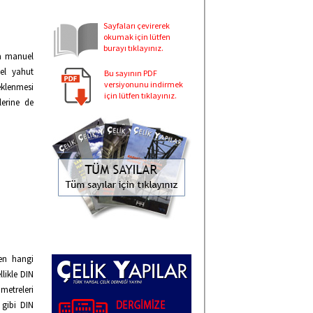
Sayfaları çevirerek
okumak için lütfen
burayı tıklayınız.
da manuel
sel yahut
Bu sayının PDF
versiyonunu indirmek
eklenmesi
için lütfen tıklayınız.
lerine de
ken hangi
likle DIN
etreleri
 gibi DIN