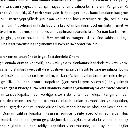
ivenlerinin duman tesiri altında kalmaması için geliştirilmiş sistemlerdir ve yang
nli tahliyenin yapılabilmesi için hayati öneme sahiptirler. Binaların Yangından 
ında Yönetmelik, 30,5 metre yapı yüksekliğini aşan konut harici binaların kaçış mer
, 51,5 metre yapı yüksekliğini aşan konutların kaçış merdivenleri için, acil duru
ları için, 4 bodrumdan fazla bodrum katı olan binaların bodrum kata hizmet ve
ivenleri için basınçlandırma sistemi yapılmasını zorunlu kılar. Duman kontrol sist
ğu gibi, yangın bakımından özel ve yüksek yangın riski sınıfına sahip binalar, 
luna bakılmaksızın basınçlandırma sistemleri ile donatılmalıdır.
an Kontrolünün Endüstriyel Tesislerdeki Önemi
ın anında duman kontrolü, çok katlı yaşam alanlarının haricinde tek katlı ve ye
ya sahip alanlarda ve özellikle endüstriyel tesislerde hayati bir öneme sahiptir. Bu ti
s edilecek duman kontrol sistemleri, mekanik/cebri havalandırma sistemleri ile yapı
 genellikle "Duman Kontrol Kapakları (Çatı Ventilasyon Sistemleri) ile yapılmak
emler, genel itibarıyla, tek katlı alanların çatısına yerleştirilmiş ve otomatik olarak 
n tahliye kapaklarından ve diğer sistem elemanlarından oluşur. Yangın anında be
aklık derecesine eriştiğinde otomatik olarak açılan duman tahliye kapaklar
iyesini gerçekleştirir ve içeride oluşabilecek maddi hasar ve olası can kayıplarını 
r. Duman tahliye kapakları tasarım sonucu belirlenecek olan zonlarda, ilgil
esindeki duman tahliyesini gerçekleştirmek amacıyla aktive olurlar ve duman tahliy
ında sağlarlar. Duman tahliye kapakları zonlamasında, zon ayrımların sağla