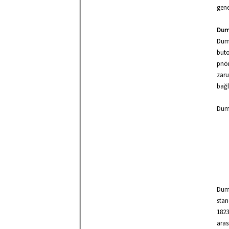
gene
Dum
Duma
buto
pnöm
zaru
bağl
Duma
Duma
stan
182
aras