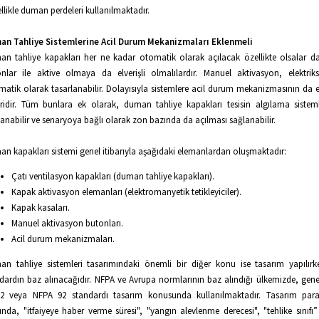
llikle duman perdeleri kullanılmaktadır.
an Tahliye Sistemlerine Acil Durum Mekanizmaları Eklenmeli
n tahliye kapakları her ne kadar otomatik olarak açılacak özellikte olsalar 
nlar ile aktive olmaya da elverişli olmalılardır. Manuel aktivasyon, elektrik
atik olarak tasarlanabilir. Dolayısıyla sistemlere acil durum mekanizmasının da 
ridir. Tüm bunlara ek olarak, duman tahliye kapakları tesisin algılama sistem
anabilir ve senaryoya bağlı olarak zon bazında da açılması sağlanabilir.
n kapakları sistemi genel itibarıyla aşağıdaki elemanlardan oluşmaktadır:
Çatı ventilasyon kapakları (duman tahliye kapakları).
Kapak aktivasyon elemanları (elektromanyetik tetikleyiciler).
Kapak kasaları.
Manuel aktivasyon butonları.
Acil durum mekanizmaları.
n tahliye sistemleri tasarımındaki önemli bir diğer konu ise tasarım yapılır
dardın baz alınacağıdır. NFPA ve Avrupa normlarının baz alındığı ülkemizde, genel
32 veya NFPA 92 standardı tasarım konusunda kullanılmaktadır. Tasarım param
ında, "itfaiyeye haber verme süresi", "yangın alevlenme derecesi", "tehlike sınıfı”