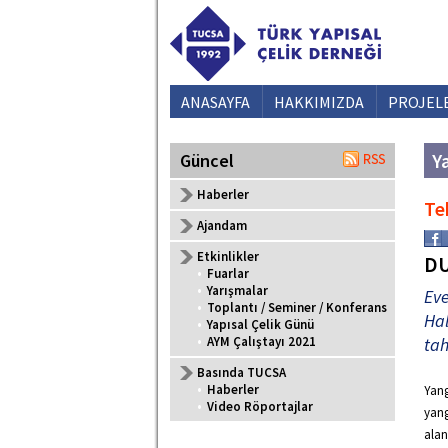
ANASAYFA
HAKKIMIZDA
PROJEL
Ya
Güncel
Haberler
Te
Ajandam
Etkinlikler
DU
•
Fuarlar
•
Yarışmalar
Eve
•
Toplantı / Seminer / Konferans
Hal
•
Yapısal Çelik Günü
•
AYM Çalıştayı 2021
tah
Basında TUCSA
•
Haberler
Yang
•
Video Röportajlar
yang
alan