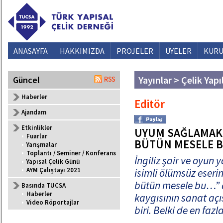
ANASAYFA
HAKKIMIZDA
PROJELER
ÜYELER
KURU
Yayınlar > Çelik Yapı
Güncel
Haberler
Editör
Ajandam
Etkinlikler
UYUM SAĞLAMAK 
•
Fuarlar
BÜTÜN MESELE 
•
Yarışmalar
•
Toplantı / Seminer / Konferans
İngiliz şair ve oyun
•
Yapısal Çelik Günü
•
AYM Çalıştayı 2021
isimli ölümsüz eser
bütün mesele bu…” de
Basında TUCSA
•
Haberler
kaygısının sanat açıs
•
Video Röportajlar
biri. Belki de en fazl