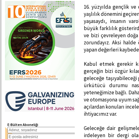
16. yüzyılda gençlik ve
yaşlılık dönemini geçire
yaşasaydı, insanın var
büyük farklılık gösterir
ve bizi çevreleyen doğa
zorundayız. Aksi halde 
yapan değerleri kaybede
Kabul etmek gerekir k
gerçeğin bizi özgür kıla
geleceğe taşıyabileceği 
ürkütücü durumu nası
yeteneğimize bağlı. Daha 
ve otomasyona uyum sağl
açılardan konuları ince
ihtiyacımız var.
E-Bülten Aboneliği
Geleceğe dair gelişme
irdeleyen bir dergi ol