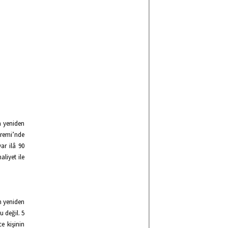
n yeniden
premi’nde
ar ilâ 90
liyet ile
n yeniden
u değil. 5
ce kişinin