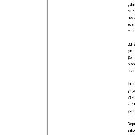
şehr
Muh
nede
eden
edil
Bu ş
şimd
Şehi
plan
lazı
İst
yaşa
yak
kuru
yeni
Depr
sekt