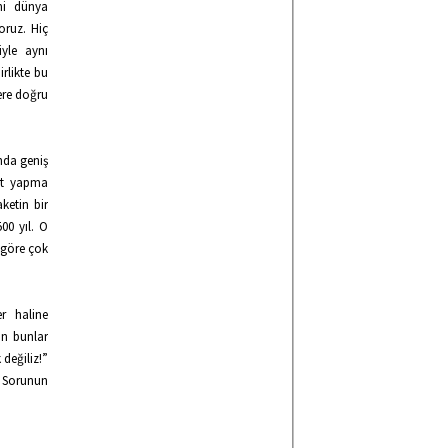
mi dünya
oruz. Hiç
yle aynı
rlikte bu
ere doğru
nda geniş
nut yapma
ketin bir
00 yıl. O
e göre çok
er haline
tün bunlar
değiliz!”
. Sorunun