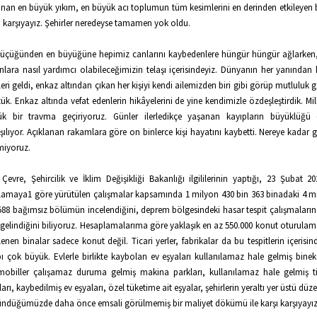
nan en büyük yıkım, en büyük acı toplumun tüm kesimlerini en derinden etkileyen b
ı karşıyayız. Şehirler neredeyse tamamen yok oldu.
üçüğünden en büyüğüne hepimiz canlarını kaybedenlere hüngür hüngür ağlarken
nlara nasıl yardımcı olabileceğimizin telaşı içerisindeyiz. Dünyanın her yanından
leri geldi, enkaz altından çıkan her kişiyi kendi ailemizden biri gibi görüp mutluluk 
ük. Enkaz altında vefat edenlerin hikâyelerini de yine kendimizle özdeşleştirdik. Mi
ük bir travma geçiriyoruz. Günler ilerledikçe yaşanan kayıpların büyüklüğü 
şılıyor. Açıklanan rakamlara göre on binlerce kişi hayatını kaybetti. Nereye kadar g
miyoruz.
 Çevre, Şehircilik ve İklim Değişikliği Bakanlığı ilgililerinin yaptığı, 23 Şubat 20
lamaya1 göre yürütülen çalışmalar kapsamında 1 milyon 430 bin 363 binadaki 4 m
588 bağımsız bölümün incelendiğini, deprem bölgesindeki hasar tespit çalışmaları
 gelindiğini biliyoruz. Hesaplamalarıma göre yaklaşık en az 550.000 konut oturulam
lenen binalar sadece konut değil. Ticari yerler, fabrikalar da bu tespitlerin içerisin
ı çok büyük. Evlerle birlikte kaybolan ev eşyaları kullanılamaz hale gelmiş binek 
obiller çalışamaz duruma gelmiş makina parkları, kullanılamaz hale gelmiş t
ları, kaybedilmiş ev eşyaları, özel tüketime ait eşyalar, şehirlerin yeraltı yer üstü düze
ndüğümüzde daha önce emsali görülmemiş bir maliyet dökümü ile karşı karşıyayız