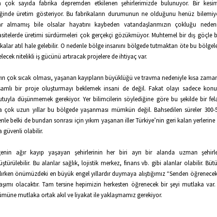
n çok sayıda fabrika depremden etkilenen şehirlerimizde bulunuyor. Bir kesi
ğinde üretim gösteriyor. Bu fabrikaların durumunun ne olduğunu henüz bilemiy
ar almamış bile olsalar hayatını kaybeden vatandaşlarımızın çokluğu nedeni
sitelerde üretimi sürdürmeleri çok gerçekçi gözükmüyor. Muhtemel bir dış göçle bi
ikalar atıl hale gelebilir. O nedenle bölge insanını bölgede tutmaktan öte bu bölgel
lecek nitelikli iş gücünü artıracak projelere de ihtiyaç var.
ın çok sıcak olması, yaşanan kayıpların büyüklüğü ve travma nedeniyle kısa zama
amlı bir proje oluşturmayı beklemek insani de değil. Fakat olayı sadece ko
tuyla düşünmemek gerekiyor. Yer bilimcilerin söylediğine göre bu şekilde bir fela
 çok uzun yıllar bu bölgede yaşanması mümkün değil. Bahsedilen süreler 300-5
nle belki de bundan sonrası için yıkım yaşanan iller Türkiye’nin geri kalan yerlerin
 güvenli olabilir.
enin ağır kayıp yaşayan şehirlerinin her biri ayrı bir alanda uzman şehirl
ştürülebilir. Bu alanlar sağlık, lojistik merkez, finans vb. gibi alanlar olabilir. Bü
lırken önümüzdeki en büyük engel yıllardır duymaya alıştığımız “Senden öğrenecek 
aşımı olacaktır. Tam tersine hepimizin herkesten öğrenecek bir şeyi mutlaka var
müne mutlaka ortak akıl ve liyakat ile yaklaşmamız gerekiyor.