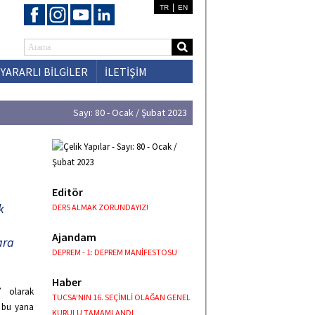
|
TR
EN
YARARLI BİLGİLER
İLETİŞİM
Sayı: 80 - Ocak / Şubat 2023
Editör
k
DERS ALMAK ZORUNDAYIZ!
Ajandam
ara
DEPREM - 1: DEPREM MANİFESTOSU
Haber
” olarak
TUCSA’NIN 16. SEÇİMLİ OLAĞAN GENEL
n bu yana
KURULU TAMAMLANDI