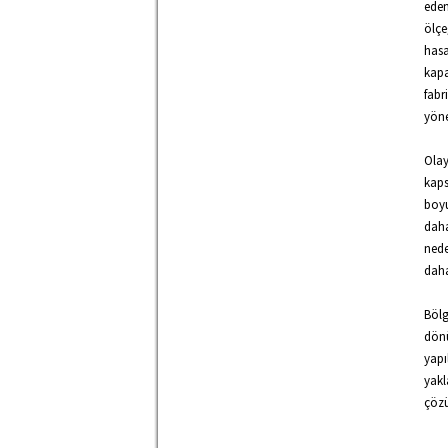
ede
ölçe
has
kapa
fabr
yöne
Olay
kaps
boyu
daha
nede
daha
Bölg
dönü
yapı
yakl
çözü