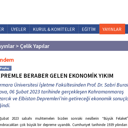
ER
ÜYELER
KURUL & KOMİTELER
EĞİTİM
YAYINLAR
yınlar > Çelik Yapılar
ündem
PREMLE BERABER GELEN EKONOMİK YIKIM
mara Üniversitesi İşletme Fakültesinden Prof. Dr. Sabri Bura
zova, 06 Şubat 2023 tarihinde gerçekleşen Kahramanmaraş
arcık ve Elbistan Depremleri’nin getireceği ekonomik sonuçl
indi.
Şubat 2023 sabahı muhtemelen bizden sonraki nesillerin “Büyük Felaket
ndıracakları çok büyük bir depreme uyandık. Cumhuriyet tarihinde 1939 yılında