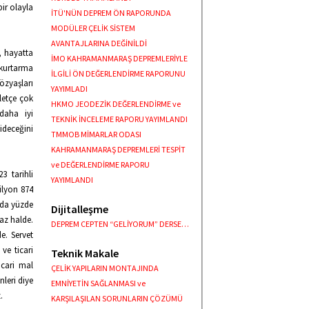
ir olayla
İTÜ'NÜN DEPREM ÖN RAPORUNDA
MODÜLER ÇELİK SİSTEM
AVANTAJLARINA DEĞİNİLDİ
, hayatta
İMO KAHRAMANMARAŞ DEPREMLERİYLE
 kurtarma
İLGİLİ ÖN DEĞERLENDİRME RAPORUNU
gözyaşları
YAYIMLADI
lletçe çok
HKMO JEODEZİK DEĞERLENDİRME ve
daha iyi
TEKNİK İNCELEME RAPORU YAYIMLANDI
ideceğini
TMMOB MİMARLAR ODASI
KAHRAMANMARAŞ DEPREMLERİ TESPİT
ve DEĞERLENDİRME RAPORU
23 tarihli
YAYIMLANDI
ilyon 874
nda yüzde
Dijitalleşme
az halde.
DEPREM CEPTEN “GELİYORUM” DERSE…
de. Servet
ve ticari
Teknik Makale
icari mal
ÇELİK YAPILARIN MONTAJINDA
nleri diye
EMNİYETİN SAĞLANMASI ve
.
KARŞILAŞILAN SORUNLARIN ÇÖZÜMÜ