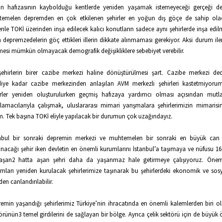
in hafızasının kaybolduğu kentlerde yeniden yaşamak istemeyeceği gerçeği d
temelen depremden en çok etkilenen şehirler en yoğun dış göçe de sahip olac
nle TOKİ üzerinden inşa edilecek kalıcı konutların sadece aynı şehirlerde inşa edil
 depremzedelerin göç ettikleri illerin dikkate alınmaması gerekiyor. Aksi durum iler
mesi mümkün olmayacak demografik değişikliklere sebebiyet verebilir.
ehirlerin birer cazibe merkezi haline dönüştürülmesi şart. Cazibe merkezi de
iye kadar cazibe merkezinden anlaşılan AVM merkezli şehirleri kastetmiyorum
rler yeniden oluşturulurken geçmiş hafızaya yardımcı olması açısından mutl
lamacılarıyla çalışmak, uluslararası mimari yarışmalara şehirlerimizin mimaris
m. Tek başına TOKİ eliyle yapılacak bir durumun çok uzağındayız.
anbul bir sonraki depremin merkezi ve muhtemelen bir sonraki en büyük can 
nacağı şehir iken devletin en önemli kurumlarını İstanbul’a taşımaya ve nüfusu 1
laşan2 hatta aşan şehri daha da yaşanmaz hale getirmeye çalışıyoruz. Öneml
mları yeniden kurulacak şehirlerimize taşınarak bu şehirlerdeki ekonomik ve sos
den canlandırılabilir.
emin yaşandığı şehirlerimiz Türkiye’nin ihracatında en önemli kalemlerden biri ola
örünün3 temel girdilerini de sağlayan bir bölge. Ayrıca çelik sektörü için de büyük