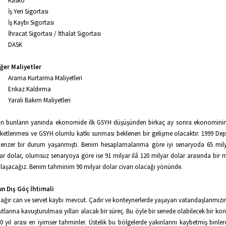
Kasko
İş Yeri Sigortası
İş Kaybı Sigortası
İhracat Sigortası / İthalat Sigortası
DASK
iğer Maliyetler
Arama Kurtarma Maliyetleri
Enkaz Kaldırma
Yaralı Bakım Maliyetleri
n bunların yanında ekonomide ilk GSYH düşüşünden birkaç ay sonra ekonomini
ketlenmesi ve GSYH olumlu katkı sunması beklenen bir gelişme olacaktır. 1999 De
enzer bir durum yaşanmıştı. Benim hesaplamalarıma göre iyi senaryoda 65 mily
ar dolar, olumsuz senaryoya göre ise 91 milyar ilâ 120 milyar dolar arasında bir ma
ılaşacağız. Benim tahminim 90 milyar dolar civarı olacağı yönünde.
n Dış Göç İhtimali
ağır can ve servet kaybı mevcut. Çadır ve konteynerlerde yaşayan vatandaşlarımızı
tlarına kavuşturulması yılları alacak bir süreç. Bu öyle bir senede olabilecek bir kon
10 yıl arası en iyimser tahminler. Üstelik bu bölgelerde yakınlarını kaybetmiş binler