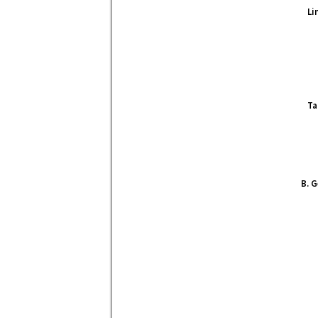
Li
Tar
B. G