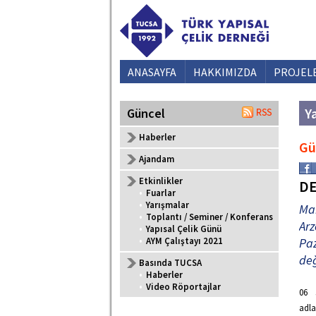
ANASAYFA
HAKKIMIZDA
PROJEL
Ya
Güncel
Haberler
G
Ajandam
Etkinlikler
DE
•
Fuarlar
•
Yarışmalar
Mar
•
Toplantı / Seminer / Konferans
Ar
•
Yapısal Çelik Günü
•
AYM Çalıştayı 2021
Paz
değ
Basında TUCSA
•
Haberler
•
Video Röportajlar
06 
adla