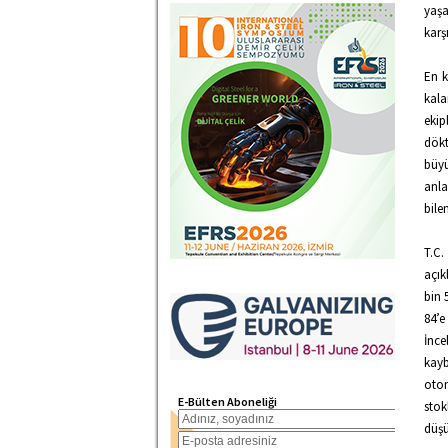
yaşa
karş
En k
kala
ekip
dökt
büy
anla
bile
T.C.
açık
bin 
84’e
İnce
kayb
otom
E-Bülten Aboneliği
stok
düşü