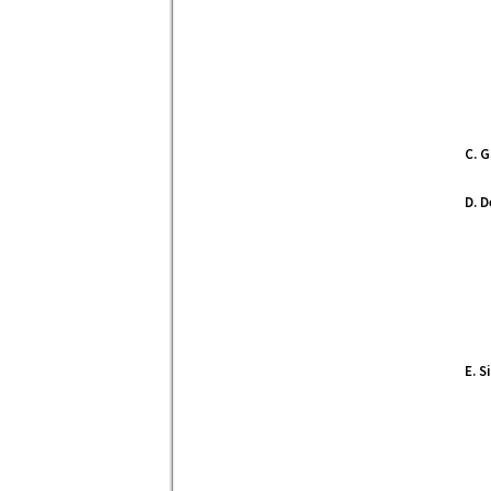
C. 
D. 
E. 