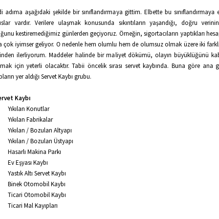
i adıma aşağıdaki şekilde bir sınıflandırmaya gittim. Elbette bu sınıflandırmaya 
slar vardır. Verilere ulaşmak konusunda sıkıntıların yaşandığı, doğru verini
ğunu kestiremediğimiz günlerden geçiyoruz. Örneğin, sigortacıların yaptıkları hes
 çok iyimser geliyor. O nedenle hem olumlu hem de olumsuz olmak üzere iki farkl
inden ilerliyorum. Maddeler halinde bir maliyet dökümü, olayın büyüklüğünü ka
mak için yeterli olacaktır. Tabii öncelik sırası servet kaybında. Buna göre ana gr
pların yer aldığı Servet Kaybı grubu.
ervet Kaybı
Yıkılan Konutlar
Yıkılan Fabrikalar
Yıkılan / Bozulan Altyapı
Yıkılan / Bozulan Üstyapı
Hasarlı Makina Parkı
Ev Eşyası Kaybı
Yastık Altı Servet Kaybı
Binek Otomobil Kaybı
Ticari Otomobil Kaybı
Ticari Mal Kayıpları