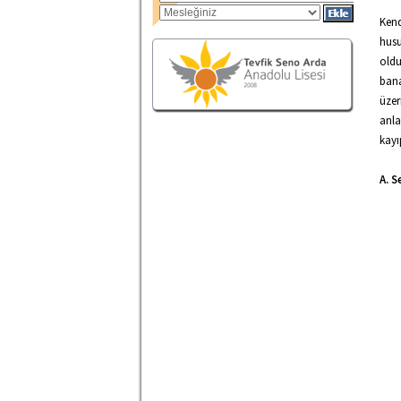
Kend
husu
oldu
bana
üzer
anla
kayı
A. S