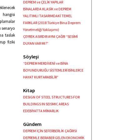
DEPREM ve ÇELİK YAPILAR
eklenecek
BİNALARDA KLASİK ve DEPREM
n hangisi
YALITIMLI TASARIMDAKİ TEMEL
aplamalar
FARKLAR (2018 Türkiye Bina Deprem
ı senaryo
Yönetmeliği Yaklaşımı)
ba taslak
ÇEYREK ASIRDIR AYNI ÇAĞRI “SESİMİ
up fiziki
DUYAN VAR MI?”
Söyleşi
“DEPREM MERDİVENİ ve BİNA
BOYUNDURUĞU SİSTEMLERİ BİNLERCE
HAYAT KURTARABİLİR”
Kitap
DESIGN OF STEEL STRUCTURES FOR
BUILDINGS IN SEISMIC AREAS
EDEBİYATTA MİMARLIK
Gündem
DEPREM İÇİN SEFERBERLİK ÇAĞRISI
DEPREMLE BERABER GELEN EKONOMİK