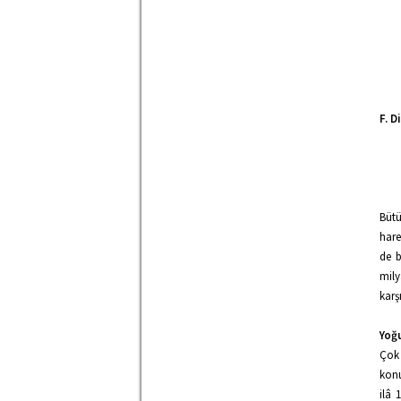
F. D
Bütü
hare
de b
mily
karş
Yoğu
Çok 
konu
ilâ 