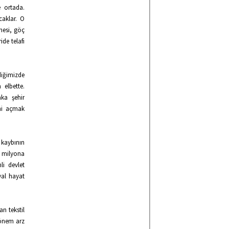
e ortada.
aklar. O
mesi, göç
ide telafi
diğimizde
 elbette.
aka şehir
ini açmak
kaybının
6 milyona
i devlet
yal hayat
n tekstil
 önem arz