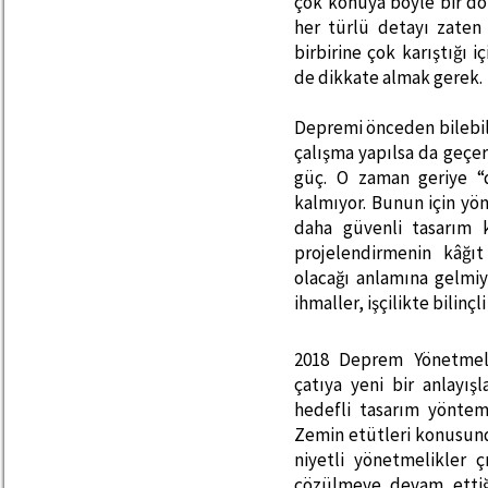
çok konuya böyle bir d
her türlü detayı zaten
birbirine çok karıştığı 
de dikkate almak gerek.
Depremi önceden bilebil
çalışma yapılsa da geçer
güç. O zaman geriye “
kalmıyor. Bunun için yön
daha güvenli tasarım k
projelendirmenin kâğı
olacağı anlamına gelmiy
ihmaller, işçilikte bilinçl
2018 Deprem Yönetmeli
çatıya yeni bir anlayış
hedefli tasarım yöntemi
Zemin etütleri konusunda
niyetli yönetmelikler ç
çözülmeye devam ettiğ