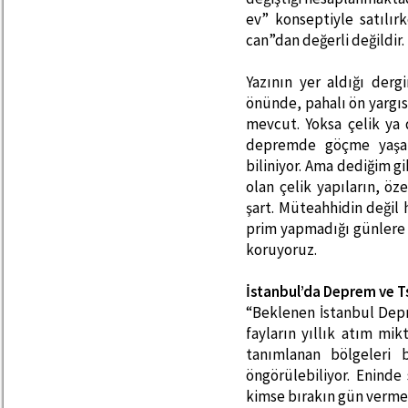
ev” konseptiyle satılırk
can”dan değerli değildir.
Yazının yer aldığı dergi
önünde, pahalı ön yargısı
mevcut. Yoksa çelik ya 
depremde göçme yaşam
biliniyor. Ama dediğim 
olan çelik yapıların, öz
şart. Müteahhidin değil 
prim yapmadığı günlere 
koruyoruz.
İstanbul’da Deprem ve 
“Beklenen İstanbul Depr
fayların yıllık atım mik
tanımlanan bölgeleri b
öngörülebiliyor. Enind
kimse bırakın gün vermey