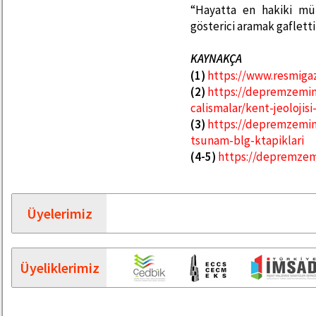
“Hayatta en hakiki mür
gösterici aramak gaflettir
KAYNAKÇA
(1)
https://www.resmigaz
(2)
https://depremzemin
calismalar/kent-jeolojisi
(3)
https://depremzemin.
tsunam-blg-ktapiklari
(4-5)
https://depremzem
Üyelerimiz
Üyeliklerimiz