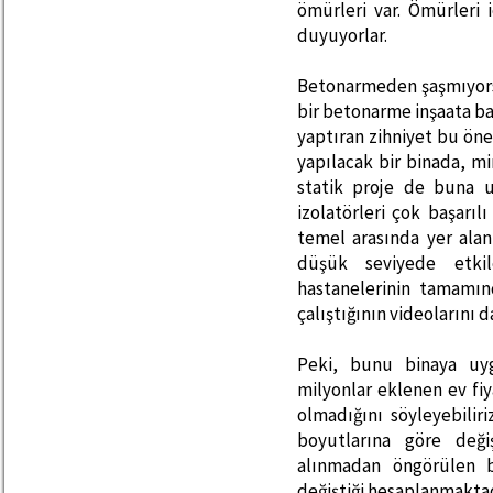
ömürleri var. Ömürleri 
duyuyorlar.
Betonarmeden şaşmıyors
bir betonarme inşaata b
yaptıran zihniyet bu ön
yapılacak bir binada, m
statik proje de buna 
izolatörleri çok başarıl
temel arasında yer ala
düşük seviyede etkil
hastanelerinin tamamı
çalıştığının videoların
Peki, bunu binaya u
milyonlar eklenen ev fiy
olmadığını söyleyebilir
boyutlarına göre deği
alınmadan öngörülen b
değiştiği hesaplanmakta