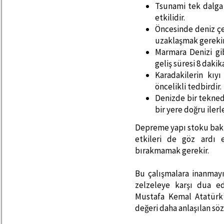
Tsunami tek dalga d
etkilidir.
Öncesinde deniz ç
uzaklaşmak gerekir
Marmara Denizi gi
geliş süresi 8 daki
Karadakilerin kıy
öncelikli tedbirdir.
Denizde bir tekned
bir yere doğru iler
Depreme yapı stoku bakı
etkileri de göz ardı 
bırakmamak gerekir.
Bu çalışmalara inanmay
zelzeleye karşı dua ed
Mustafa Kemal Atatürk’
değeri daha anlaşılan sö