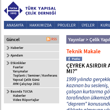
ANASAYFA
HAKKIMIZDA
PROJELER
ÜYELER
KURU
Yayınlar > Çelik Yapı
Güncel
Haberler
Teknik Makale
Ajandam
Etkinlikler
ÇEYREK ASIRDIR 
•
Fuarlar
MI?”
•
Yarışmalar
•
Toplantı / Seminer / Konferans
1999 yılında gerçekl
•
Yapısal Çelik Günü
•
AYM Çalıştayı 2021
kazınan bu sesleniş,
çalışan kurtarma göre
Basında TUCSA
•
Haberler
tarafından ülkemizde
•
Video Röportajlar
“deprem” konusunda b
dikkate almayan yön