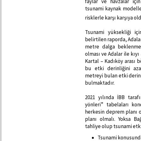
faylar ve havzalar içi
tsunami kaynak modelle
risklerle karşı karşıya 
Tsunami yüksekliği iç
belirtilen raporda, Adala
metre dalga beklenmek
olması ve Adalar ile kıyı
Kartal – Kadıköy arası 
bu etki derinliğini a
metreyi bulan etki derin
bulmaktadır.
2021 yılında İBB taraf
yönleri” tabelaları ko
herkesin deprem planı o
planı olmalı. Yoksa B
tahliye olup tsunami etk
Tsunami konusunda k