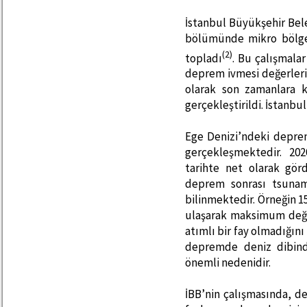
İstanbul Büyükşehir Bele
bölümünde mikro bölgel
(2)
topladı
. Bu çalışmala
deprem ivmesi değerleri 
olarak son zamanlara k
gerçekleştirildi. İstanbu
Ege Denizi’ndeki depre
gerçekleşmektedir. 202
tarihte net olarak gör
deprem sonrası tsunam
bilinmektedir. Örneğin 
ulaşarak maksimum değe
atımlı bir fay olmadığın
depremde deniz dibind
önemli nedenidir.
İBB’nin çalışmasında, de