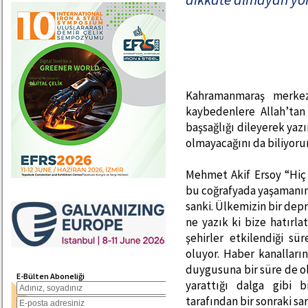
Kahramanmaraş merkezl
kaybedenlere Allah’tan
başsağlığı dileyerek yaz
olmayacağını da biliyoru
Mehmet Akif Ersoy “Hiç 
bu coğrafyada yaşamanın
sanki. Ülkemizin bir dep
ne yazık ki bize hatırla
şehirler etkilendiği 
oluyor. Haber kanalların
duygusuna bir süre de ols
E-Bülten Aboneliği
yarattığı dalga gibi b
tarafından bir sonraki s