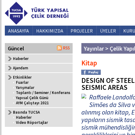
ANASAYFA
HAKKIMIZDA
PROJELER
ÜYELER
KURU
Yayınlar > Çelik Yapı
Güncel
Haberler
Kitap
Ajandam
Etkinlikler
DESIGN OF STEE
•
Fuarlar
SEISMIC AREAS
•
Yarışmalar
•
Toplantı / Seminer / Konferans
Raffaele Landolfo
•
Yapısal Çelik Günü
•
AYM Çalıştayı 2021
Simões da Silva v
alınmış olan kitap, E
Basında TUCSA
•
Haberler
yapıların sismik tas
•
Video Röportajlar
sismik mühendisliğin
gerekliliklerini ve 