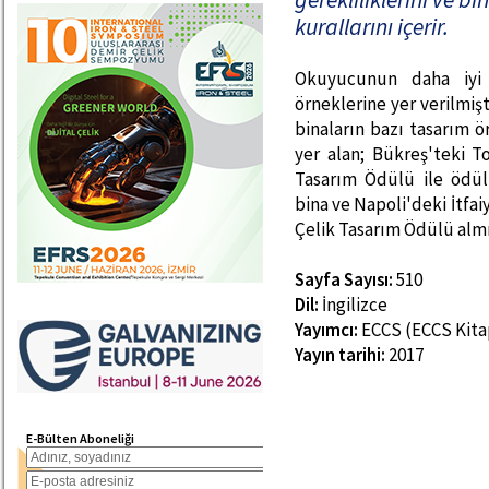
kurallarını içerir.
Okuyucunun daha iyi 
örneklerine yer verilmişt
binaların bazı tasarım ö
yer alan; Bükreş'teki T
Tasarım Ödülü ile ödül
bina ve Napoli'deki İtfa
Çelik Tasarım Ödülü almı
Sayfa Sayısı:
510
Dil:
İngilizce
Yayımcı:
ECCS (ECCS Kitap
Yayın tarihi:
2017
E-Bülten Aboneliği