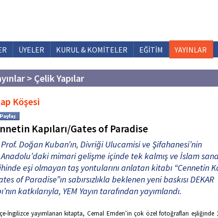
ER
ÜYELER
KURUL & KOMİTELER
EĞİTİM
YAYINLAR
yınlar > Çelik Yapılar
tap Köşesi
nnetin Kapıları/Gates of Paradise
Prof. Doğan Kuban’ın, Divriği Ulucamisi ve Şifahanesi’nin
Anadolu’daki mimari gelişme içinde tek kalmış ve İslam san
ihinde eşi olmayan taş yontularını anlatan kitabı “Cennetin K
ates of Paradise”ın sabırsızlıkla beklenen yeni baskısı DEKAR
ı’nın katkılarıyla, YEM Yayın tarafından yayımlandı.
çe-İngilizce yayımlanan kitapta, Cemal Emden’in çok özel fotoğrafları eşliğinde 1