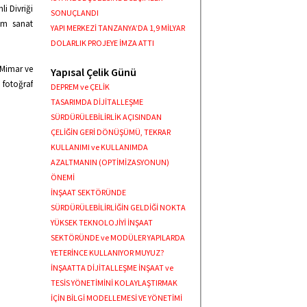
li Divriği
SONUÇLANDI
lam sanat
YAPI MERKEZİ TANZANYA’DA 1,9 MİLYAR
DOLARLIK PROJEYE İMZA ATTI
n Mimar ve
Yapısal Çelik Günü
fotoğraf
DEPREM ve ÇELİK
TASARIMDA DİJİTALLEŞME
SÜRDÜRÜLEBİLİRLİK AÇISINDAN
ÇELİĞİN GERİ DÖNÜŞÜMÜ, TEKRAR
KULLANIMI ve KULLANIMDA
AZALTMANIN (OPTİMİZASYONUN)
ÖNEMİ
İNŞAAT SEKTÖRÜNDE
SÜRDÜRÜLEBİLİRLİĞİN GELDİĞİ NOKTA
YÜKSEK TEKNOLOJİYİ İNŞAAT
SEKTÖRÜNDE ve MODÜLER YAPILARDA
YETERİNCE KULLANIYOR MUYUZ?
İNŞAATTA DİJİTALLEŞME İNŞAAT ve
TESİS YÖNETİMİNİ KOLAYLAŞTIRMAK
İÇİN BİLGİ MODELLEMESİ VE YÖNETİMİ