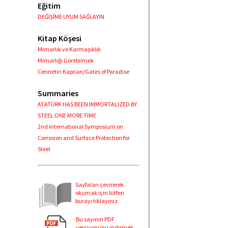
Eğitim
DEĞİŞİME UYUM SAĞLAYIN
Kitap Köşesi
Mimarlık ve Karmaşıklık
Mimarlığı Görebilmek
Cennetin Kapıları/Gates of Paradise
Summaries
ATATÜRK HAS BEEN IMMORTALIZED BY
STEEL ONE MORE TIME
2nd International Symposium on
Corrosion and Surface Protection for
Steel
Sayfaları çevirerek
okumak için lütfen
burayı tıklayınız.
Bu sayının PDF
versiyonunu indirmek