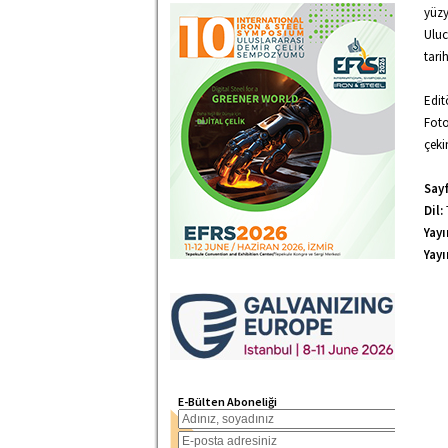
yüzy
Uluc
tari
Edit
Fot
çeki
Sayf
Dil:
Yayı
Yayı
E-Bülten Aboneliği