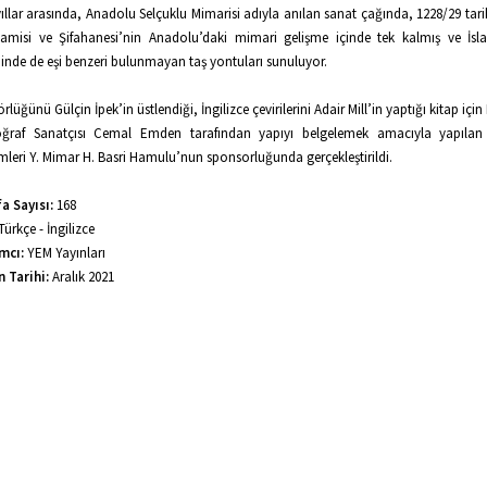
ıllar arasında, Anadolu Selçuklu Mimarisi adıyla anılan sanat çağında, 1228/29 tarih
amisi ve Şifahanesi’nin Anadolu’daki mimari gelişme içinde tek kalmış ve İs
hinde de eşi benzeri bulunmayan taş yontuları sunuluyor.
örlüğünü Gülçin İpek’in üstlendiği, İngilizce çevirilerini Adair Mill’in yaptığı kitap içi
oğraf Sanatçısı Cemal Emden tarafından yapıyı belgelemek amacıyla yapılan 
mleri Y. Mimar H. Basri Hamulu’nun sponsorluğunda gerçekleştirildi.
a Sayısı:
168
Türkçe - İngilizce
mcı:
YEM Yayınları
n Tarihi:
Aralık 2021