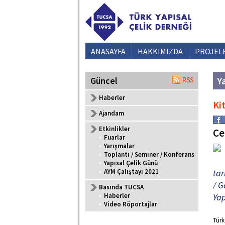
ANASAYFA
HAKKIMIZDA
PROJEL
Ya
Güncel
Haberler
Ki
Ajandam
Etkinlikler
Ce
•
Fuarlar
•
Yarışmalar
•
Toplantı / Seminer / Konferans
•
Yapısal Çelik Günü
•
AYM Çalıştayı 2021
tar
/ G
Basında TUCSA
•
Haberler
Yap
•
Video Röportajlar
Türk