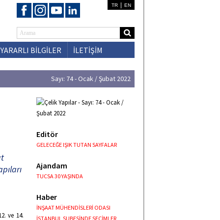
|
TR
EN
YARARLI BİLGİLER
İLETİŞİM
Sayı: 74 - Ocak / Şubat 2022
Editör
GELECEĞE IŞIK TUTAN SAYFALAR
at
Ajandam
apıları
TUCSA 30 YAŞINDA
Haber
İNŞAAT MÜHENDİSLERİ ODASI
2. ve 14.
İSTANBUL ŞUBESİNDE SEÇİMLER