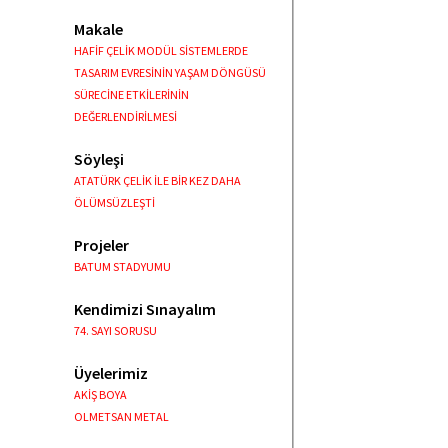
Makale
HAFİF ÇELİK MODÜL SİSTEMLERDE
TASARIM EVRESİNİN YAŞAM DÖNGÜSÜ
SÜRECİNE ETKİLERİNİN
DEĞERLENDİRİLMESİ
Söyleşi
ATATÜRK ÇELİK İLE BİR KEZ DAHA
ÖLÜMSÜZLEŞTİ
Projeler
BATUM STADYUMU
Kendimizi Sınayalım
74. SAYI SORUSU
Üyelerimiz
AKİŞ BOYA
OLMETSAN METAL