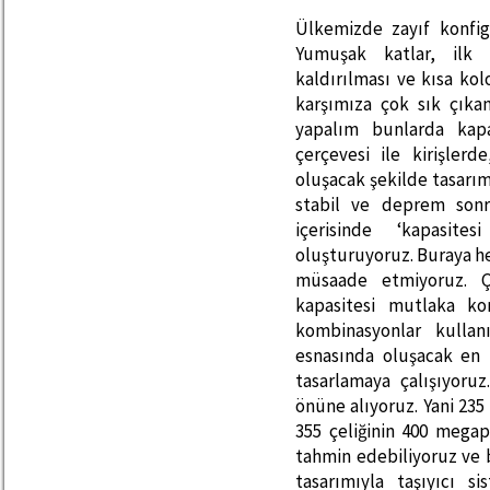
Ülkemizde zayıf konfigü
Yumuşak katlar, ilk 
kaldırılması ve kısa ko
karşımıza çok sık çık
yapalım bunlarda kapa
çerçevesi ile kirişler
oluşacak şekilde tasarım
stabil ve deprem sonr
içerisinde ‘kapasite
oluşturuyoruz. Buraya he
müsaade etmiyoruz. Ç
kapasitesi mutlaka ko
kombinasyonlar kulla
esnasında oluşacak en 
tasarlamaya çalışıyoru
önüne alıyoruz. Yani 235
355 çeliğinin 400 megap
tahmin edebiliyoruz ve 
tasarımıyla taşıyıcı s