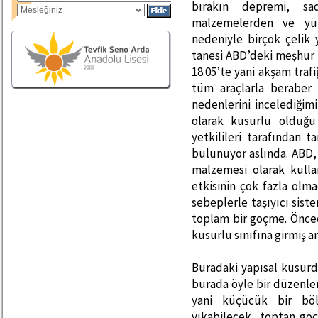
bırakın depremi, sa
malzemelerden ve yük
nedeniyle birçok çelik
tanesi ABD’deki meşhur 
18.05’te yani akşam traf
tüm araçlarla beraber 
nedenlerini incelediği
olarak kusurlu olduğu 
yetkilileri tarafından 
bulunuyor aslında. ABD, 
malzemesi olarak kulla
etkisinin çok fazla olm
sebeplerle taşıyıcı sis
toplam bir göçme. Önced
kusurlu sınıfına girmiş 
Buradaki yapısal kusurda
burada öyle bir düzenlen
yani küçücük bir bö
yıkabilecek, toptan göç