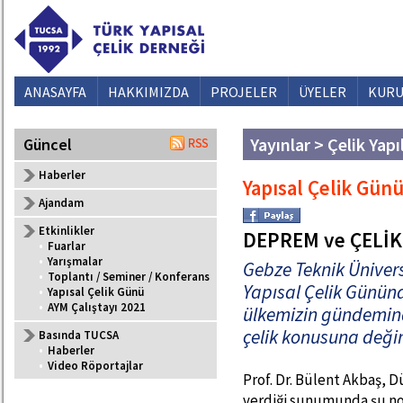
ANASAYFA
HAKKIMIZDA
PROJELER
ÜYELER
KURU
Yayınlar > Çelik Yapı
Güncel
Haberler
Yapısal Çelik Gün
Ajandam
Etkinlikler
DEPREM ve ÇELİK
•
Fuarlar
•
Yarışmalar
Gebze Teknik Ünivers
•
Toplantı / Seminer / Konferans
Yapısal Çelik Günün
•
Yapısal Çelik Günü
•
AYM Çalıştayı 2021
ülkemizin gündemin
çelik konusuna deği
Basında TUCSA
•
Haberler
•
Video Röportajlar
Prof. Dr. Bülent Akbaş, 
verdiği sunumunda şu no