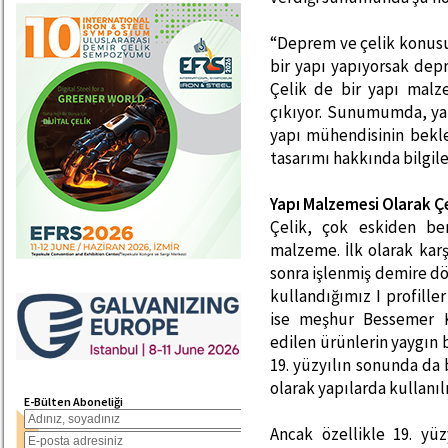
“Deprem ve çelik konusu 
bir yapı yapıyorsak dep
Çelik de bir yapı mal
çıkıyor. Sunumumda, yap
yapı mühendisinin beklen
tasarımı hakkında bilgil
Yapı Malzemesi Olarak Çe
Çelik, çok eskiden ber
malzeme. İlk olarak kar
sonra işlenmiş demire d
kullandığımız I profille
ise meşhur Bessemer 
edilen ürünlerin yaygın 
19. yüzyılın sonunda da 
olarak yapılarda kullanı
E-Bülten Aboneliği
Ancak özellikle 19. yüz