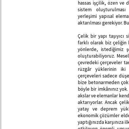
hassas işçilik, özen ve
sistem oluşturulması k
yerleşimi yapısal elem
aktarılması gerekiyor. Bun
Çelik bir yapı taşıyıc
farklı olarak biz çeliğin
yönlerde, istediğimiz 
oluşturabiliyoruz. Mese
çevredeki çerçeveler ta
rüzgâr yüklerinin iki 
çerçeveleri sadece düşe
bize betonarmeden çok d
böyle bir imkânınız yok
akslar ve elemanlar kendi
aktarıyorlar. Ancak çeli
yatay ve deprem yükl
ekonomik çözümler elde 
yaptığınızda karşınıza ilk
etkileyen önemli unsur