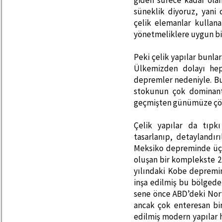
giden sürece kadar ola
süneklik diyoruz, yani
çelik elemanlar kullana
yönetmeliklere uygun bir
Peki çelik yapılar bunla
Ülkemizden dolayı he
depremler nedeniyle. B
stokunun çok dominant 
geçmişten günümüze çökm
Çelik yapılar da tıpk
tasarlanıp, detaylandırı
Meksiko depreminde üç t
oluşan bir komplekste 21
yılındaki Kobe depremi
inşa edilmiş bu bölgede
sene önce ABD’deki Nor
ancak çok enteresan bi
edilmiş modern yapılar ha