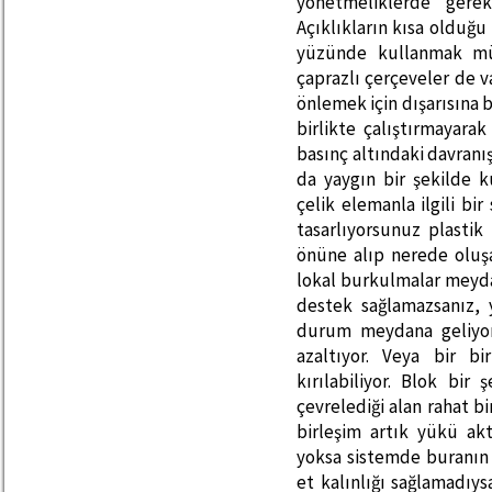
yönetmeliklerde gerek
Açıklıkların kısa olduğu 
yüzünde kullanmak mü
çaprazlı çerçeveler de v
önlemek için dışarısına b
birlikte çalıştırmayar
basınç altındaki davranı
da yaygın bir şekilde ku
çelik elemanla ilgili bir
tasarlıyorsunuz plasti
önüne alıp nerede oluşa
lokal burkulmalar meydan
destek sağlamazsanız, 
durum meydana geliyo
azaltıyor. Veya bir b
kırılabiliyor. Blok bir
çevrelediği alan rahat bi
birleşim artık yükü ak
yoksa sistemde buranın 
et kalınlığı sağlamadıy