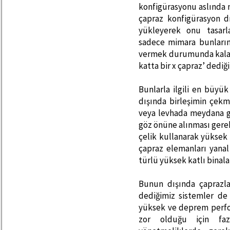
konfigürasyonu aslında 
çapraz konfigürasyon 
yükleyerek onu tasar
sadece mimara bunların 
vermek durumunda kalabil
katta bir x çapraz’ dediğ
Bunlarla ilgili en büy
dışında birleşimin çekm
veya levhada meydana g
göz önüne alınması gerek
çelik kullanarak yüksek
çapraz elemanları yanal 
türlü yüksek katlı binal
Bunun dışında çaprazlar
dediğimiz sistemler de
yüksek ve deprem perfor
zor olduğu için fazl