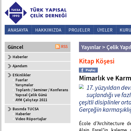
ANASAYFA
HAKKIMIZDA
PROJELER
ÜYELER
KURU
Yayınlar > Çelik Yapı
Güncel
Haberler
Kitap Köşesi
Ajandam
Etkinlikler
Mimarlık ve Karm
•
Fuarlar
•
Yarışmalar
17. yüzyıldan dev
•
Toplantı / Seminer / Konferans
suçlandığı ve faz
•
Yapısal Çelik Günü
•
AYM Çalıştayı 2021
çeşitli disiplinler or
Gerçeğin karmaşıklığ
Basında TUCSA
•
Haberler
•
Video Röportajlar
École d’Architecture d
Alain Farel’in kaleme 