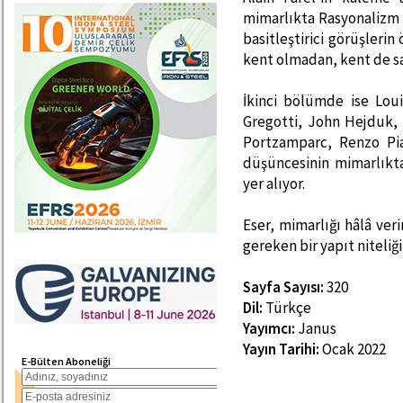
mimarlıkta Rasyonalizm 
basitleştirici görüşler
kent olmadan, kent de s
İkinci bölümde ise Loui
Gregotti, John Hejduk,
Portzamparc, Renzo Pia
düşüncesinin mimarlıkta
yer alıyor.
Eser, mimarlığı hâlâ ver
gereken bir yapıt niteliğ
Sayfa Sayısı:
320
Dil:
Türkçe
Yayımcı:
Janus
Yayın Tarihi:
Ocak 2022
E-Bülten Aboneliği