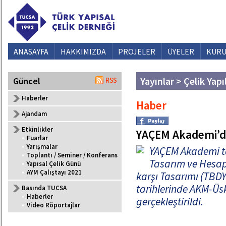
ANASAYFA
HAKKIMIZDA
PROJELER
ÜYELER
KURU
Yayınlar > Çelik Yapı
Güncel
Haberler
Haber
Ajandam
Etkinlikler
YAÇEM Akademi’d
•
Fuarlar
•
Yarışmalar
YAÇEM Akademi ta
•
Toplantı / Seminer / Konferans
Tasarım ve Hesap
•
Yapısal Çelik Günü
•
AYM Çalıştayı 2021
karşı Tasarımı (TBDY
tarihlerinde AKM-Üs
Basında TUCSA
•
Haberler
gerçekleştirildi.
•
Video Röportajlar