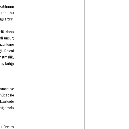
katılımını
rulan bu
ı artırır.
nelik daha
li unsur;
Düzenleme
ği Resmî
netmelik,
ş birliği
ekonomiye
 mücadele
ktörlerde
 bağlamda
tu üretim