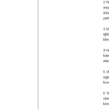
2. Y
araş
ürün
yenil
3. S
eğit
bili
4. Y
hale
eder
5. U
uygu
koor
6. Y
olan
konu