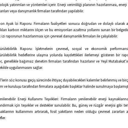
olojik yatırımları ve yöntemleri içerir. Enerji verimliliği planının hazırlanması, enerj
nları veya danışmanlık firmaları tarafından yapılabilir.
on Ayak İzi Raporu: Firmaların faaliyetleri sonucu doğrudan ve dolaylı olarak 
ıkları karbon miktarını ölçen ve bu emisyonları azaltma yollarını sunan bir belgedi
 izi raporunun hazırlanması için çevresel danışmanlık firmaları ile çalışılabilir.
ürülebilirlik Raporu: İşletmelerin çevresel, sosyal ve ekonomik performans
ürülebilirlik hedeflerine ulaşma yolunda kaydettikleri ilerlemeyi gösteren bir rap
r, genellikle bağımsız denetim firmaları tarafından hazırlanır ve Yeşil Mutabakat’ın
şekilde uygulanmasını sağlar.
’lerin söz konusu geçiş sürecinde ihtiyaç duyabilecekleri kalemler belirlenmiş ve bi
m ve kuruluşu tarafından firmalara aşağıdaki başlıklar halinde sunulmaya başlamışt
enilenebilir Enerji Kullanımı Teşvikleri: Firmaların yenilenebilir enerji kaynakların
andırmak için teşvikler ve destekler sunulabilir. Bu, güneş ve rüzgâr enerjisi gibi te
aklarının kullanımını artırarak, fosil yakıtların neden olduğu çevresel zararları 
fler.