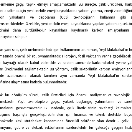
emlerine geçişi teşvik etmeyi amaçlamaktadır. Bu süreçte, çelik üreticileri, ka
rini azaltmak için yenilenebilir enerji kaynaklarına yatırım yapma, enerji verimliliğin
bon yakalama ve depolama (CCS) teknolojilerini kullanma gibi stra
msemektedirler. Özellikle, yenilenebilir enerji kaynaklarına yapılan yatırımlar, sektö
etimini daha sürdürülebilir kaynaklara kaydırarak karbon emisyonlarını
nsiyeline sahiptir.
n yanı sıra, çelik üretiminde hidrojen kullanımının artırılması, Yeşil Mutabakat'ın h
masında önemli bir rol oynamaktadır. Hidrojen, fosil yakıtların yerine geçebilecek 
ji kaynağı olarak kabul edilmekte ve üretim sürecinde karbondioksit yerine ya
rı üretilmesini sağlamaktadır. Bu yöntem, çelik sektörünün karbon emisyonları
üde azaltmasına olanak tanırken aynı zamanda Yeşil Mutabakat'ın sürdürüle
flerine ulaşmasına katkıda bulunmaktadır.
k bu dönüşüm süreci, çelik üreticileri için önemli maliyetler ve teknolojik 
rmektedir. Yeşil teknolojilere geçiş, yüksek başlangıç yatırımlarını ve süre
şmalarını gerektirmektedir. Bu nedenle, çelik üreticilerinin rekabetçi kalmaları
üşümü başarıyla gerçekleştirebilmeleri için finansal ve teknik destekler bü
maktadır. Yeşil Mutabakat kapsamında öncelikli sektörler olan demir – çelik,
inyum, gübre ve elektrik sektörlerinin sürdürülebilir bir geleceğe geçişini hız