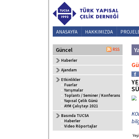
ANASAYFA
HAKKIMIZDA
PROJEL
Ya
Güncel
Haberler
Gü
Ajandam
Etkinlikler
YE
•
Fuarlar
SÜ
•
Yarışmalar
•
Toplantı / Seminer / Konferans
•
Yapısal Çelik Günü
•
AYM Çalıştayı 2021
KOB
Basında TUCSA
bil
•
Haberler
•
Video Röportajlar
Yeşi