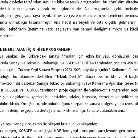
ıyla devletler tarafından sunulan hibe ve teşvik programları, bu dönüşüm sürecin
destek mekanizması olarak öne çıkmaktadır. Bu programlar, çelik üreticiler
olojilere geçiş yapmaya teşvik etmek ve çevre dostu üretim yöntemlerini benims
ımcı olmak için tasarlanmıştır. Ana hedef ise büyük ve orta ölçekli işletmelerin 
likli sektörlerin üretimine katkı sağlayan yan sanayi dediğimiz mikro ve küçü
melerdir.
İL ENERJİ ALANI İÇİN HİBE PROGRAMLARI
a Bankası ile Türkiye'deki sanayi firmaları için etkin bir yeşil dönüşümü de
ıyla Sanayi ve Teknoloji Bakanlığı, KOSGEB ve TÜBİTAK tarafından toplam 450 M
rı bütçe ile Türkiye Yeşil Sanayi Projesi (2023-2029) hayata geçirildi2. Kalkınma Ajans
rlüğü bu alandaki destekleri “Teknik Destek” olarak belirtmekte ve 4 başlı
lmektedir. Bu destekler Sanayi Teknoloji Bakanlığı (STB) Kalkınma Ajansları Genel 
ısı KOSGEB ve TÜBİTAK tarafından proje çağrıları ile verilecektir. Programları aç
 şunu açıklamak gerekir; bu destekler, odalar, borsalar, dernekler ve birlikler ara
abilmektedir. Örneğin, içinde bulunduğunuz organize sanayi bölgesi ya da üyesi 
ikler ile iletişime geçip bu desteğe aracılık etmeleri için talepte bulunabilirsiniz.
iye Yeşil Sanayi Projesinin üç bileşeni bulunur. Bu bileşenler;
nci bileşen, KOSGEB aracılığıyla KOBİ'lere yeşil dönüşüm süreçlerinde geri ödeme
ekler sunulacak. Bu destek kapsamında, yenilenebilir enerji, kaynak verimliliği, atık