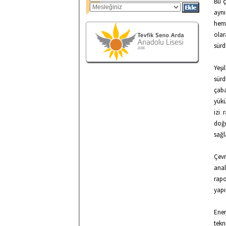
Bu ç
aynı
hem 
olar
sürd
Yeş
sürd
çaba
yükü
izi 
doğ
sağl
Çevr
anal
rapo
yapı
Ener
tekn