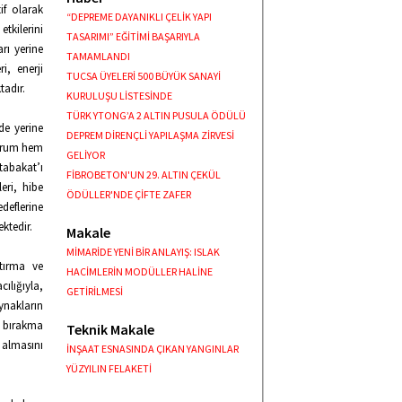
if olarak
“DEPREME DAYANIKLI ÇELİK YAPI
tkilerini
TASARIMI” EĞİTİMİ BAŞARIYLA
rı yerine
TAMAMLANDI
i, enerji
TUCSA ÜYELERİ 500 BÜYÜK SANAYİ
tadır.
KURULUŞU LİSTESİNDE
TÜRK YTONG’A 2 ALTIN PUSULA ÖDÜLÜ
de yerine
DEPREM DİRENÇLİ YAPILAŞMA ZİRVESİ
 durum hem
GELİYOR
tabakat’ı
FİBROBETON'UN 29. ALTIN ÇEKÜL
eri, hibe
ÖDÜLLER'NDE ÇİFTE ZAFER
deflerine
ktedir.
Makale
MİMARİDE YENİ BİR ANLAYIŞ: ISLAK
rtırma ve
HACİMLERİN MODÜLLER HALİNE
ılığıyla,
GETİRİLMESİ
ynakların
a bırakma
Teknik Makale
 almasını
İNŞAAT ESNASINDA ÇIKAN YANGINLAR
YÜZYILIN FELAKETİ