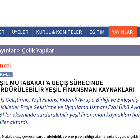
ER
ÜYELER
KURUL & KOMİTELER
EĞİTİM
YAYINLAR
yınlar > Çelik Yapılar
ncel
ŞİL MUTABAKAT’A GEÇİŞ SÜRECİNDE
RDÜRÜLEBİLİR YEŞİL FİNANSMAN KAYNAKLARI
İş Geliştirme, Yeşil Finans, Kıdemli Avrupa Birliği ve Birleşmiş
Milletler Proje Geliştirme ve Uygulama Uzmanı Ezgi Ülkü Ayk
İ’ler ekseninde sürdürülebilir yeşil finansman kaynakları h
giler aktardı.
l Mutabakat, çevresel sürdürülebilirlik ve enerji verimliliği alanlarında büyük ölçekli 