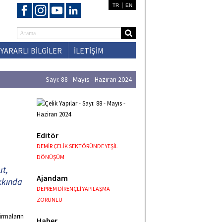
|
TR
EN
YARARLI BİLGİLER
İLETİŞİM
Sayı: 88 - Mayıs - Haziran 2024
Editör
DEMİR ÇELİK SEKTÖRÜNDE YEŞİL
DÖNÜŞÜM
ut,
Ajandam
akkında
DEPREM DİRENÇLİ YAPILAŞMA
ZORUNLU
firmaların
Haber