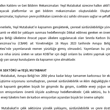
alkın Katılımı ve Geri Bildirim Mekanizmaları: Yeşil Mutabakat sürecine halkın aktif 
layacak platformlar ve geri bildirim mekanizmaları oluşturulabilir. Oluştu
nizmalar, toplumun çevre politikaları üzerinde söz sahibi olmasını sağlar ve şeffaflığ
nerilerle, Yeşil Mutabakat’ın kapsamını genişleterek, çevresel sürdürülebilirliğe yö
amlı ve etkili bir yaklaşım sunması hedeflenmiştir. Dikkat edilmesi gereken en önem
pa Birliği ülkelerine ihracat yapan ülkelere uygulanacak olan Sınırda Karbon 
anizması’na (CBAM) ait Yönetmeliğin 16 Mayıs 2023 tarihinde Avrupa Birli
tesi’nde yayımlanarak resmen yürürlüğe girmiş olmasıdır1. Yayımlanan bu yö
ce nihai ürünü üreten ve satan KOBİ’ler için değil onların bu üretimi yapmak için i
ığı yan sanayi kuruluşlarını da kapsamın içine almaktadır.
İK SEKTÖRÜ ve YEŞİL MUTABAKAT
l Mutabakat, Avrupa Birliği'nin 2050 yılına kadar kıtayı tamamen karbonsuz bir 
ştürme vizyonunu somutlaştıran, çevresel sürdürülebilirlik ve iklim değişikliğiyle
lı kapsamlı gerçekten büyük bir girişimdir. Bu girişim, özellikle enerji yoğun se
on emisyonlarını önemli ölçüde azaltmayı hedeflemektedir. Çelik sektörü, bu
enerji tüketimi hem de karbon emisyonları açısından büyük bir öneme sahiptir.
l Mutabakat'ın çelik sektörüne yönelik yaklaşımı, sürdürülebilirlik ve çevre dos