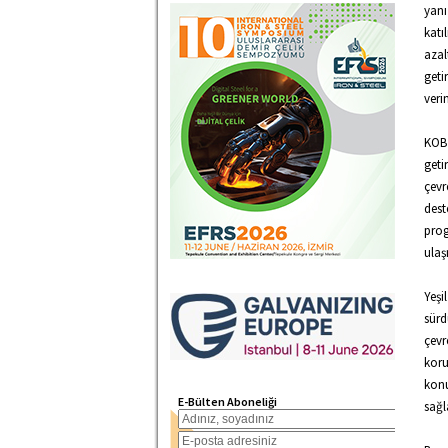
yanı
katı
azal
geti
veri
KOBİ
geti
çevr
dest
prog
ulaş
Yeşi
sürd
çevr
koru
konu
E-Bülten Aboneliği
sağl