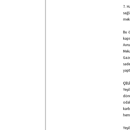
7. H
sağ
meka
Bu ö
kaps
Avru
Mek
Gaze
sade
yapt
ÇEL
Yeşi
dönü
odak
karb
hem 
Yeşi