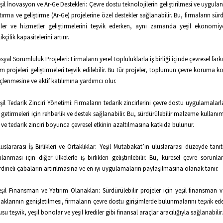
eşil İnovasyon ve Ar-Ge Destekleri: Çevre dostu teknolojilerin geliştirilmesi ve uygula
tırma ve geliştirme (Ar-Ge) projelerine özel destekler sağlanabilir. Bu, firmaların sürd
ler ve hizmetler geliştirmelerini teşvik ederken, aynı zamanda yeşil ekonomiy
ikçilik kapasitelerini artırır.
osyal Sorumluluk Projeleri: Firmaların yerel topluluklarla iş birliği içinde çevresel fark
im projeleri geliştirmeleri teşvik edilebilir. Bu tür projeler, toplumun çevre koruma
nçlenmesine ve aktif katılımına yardımcı olur.
eşil Tedarik Zinciri Yönetimi: Firmaların tedarik zincirlerini çevre dostu uygulamala
 getirmeleri için rehberlik ve destek sağlanabilir. Bu, sürdürülebilir malzeme kullanım
 ve tedarik zinciri boyunca çevresel etkinin azaltılmasına katkıda bulunur.
luslararası İş Birlikleri ve Ortaklıklar: Yeşil Mutabakat’ın uluslararası düzeyde tanı
lanması için diğer ülkelerle iş birlikleri geliştirilebilir. Bu, küresel çevre sorunla
dineli çabaların artırılmasına ve en iyi uygulamaların paylaşılmasına olanak tanır.
eşil Finansman ve Yatırım Olanakları: Sürdürülebilir projeler için yeşil finansman v
aklarının genişletilmesi, firmaların çevre dostu girişimlerde bulunmalarını teşvik ede
su teşvik, yeşil bonolar ve yeşil krediler gibi finansal araçlar aracılığıyla sağlanabilir.