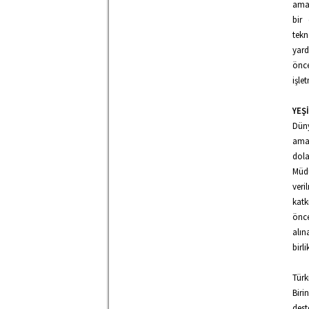
amac
bir 
tekn
yard
önce
işlet
YEŞ
Düny
amac
dola
Müdü
veri
katk
önce
alın
birl
Türk
Biri
dest