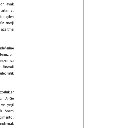
rbon ayak
i artırma,
tejileri
rün enerji
 azaltma
edeflerine
temiz bir
lnızca su
nı önemli
bilirlik
zorluklar
kli Ar-Ge
 ve yeşil
yük önem
 çimento,
landırmak