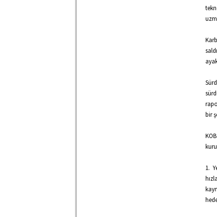
tekn
uzma
Karb
sald
ayak
Sürd
sürd
rapo
bir 
KOBİ
kuru
1. Y
hızl
kayn
hede