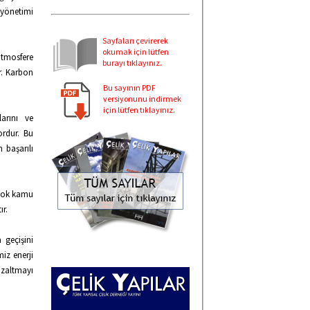
i yönetimi
Sayfaları çevirerek
okumak için lütfen
atmosfere
burayı tıklayınız.
r. Karbon
Bu sayının PDF
versiyonunu indirmek
için lütfen tıklayınız.
larını ve
ordur. Bu
 başarılı
rçok kamu
ır.
a geçişini
miz enerji
azaltmayı