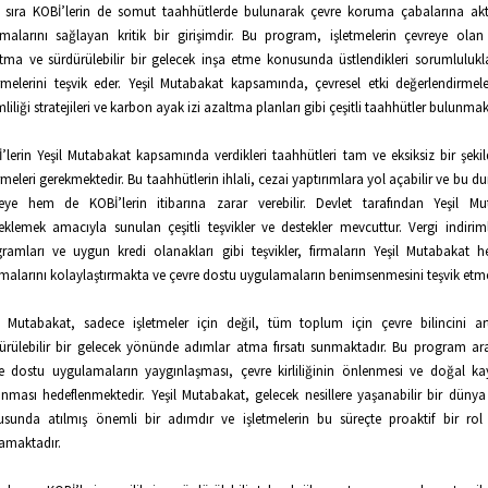
 sıra KOBİ’lerin de somut taahhütlerde bulunarak çevre koruma çabalarına akt
lmalarını sağlayan kritik bir girişimdir. Bu program, işletmelerin çevreye olan e
tma ve sürdürülebilir bir gelecek inşa etme konusunda üstlendikleri sorumlulukla
rmelerini teşvik eder. Yeşil Mutabakat kapsamında, çevresel etki değerlendirmeler
mliliği stratejileri ve karbon ayak izi azaltma planları gibi çeşitli taahhütler bulunmak
’lerin Yeşil Mutabakat kapsamında verdikleri taahhütleri tam ve eksiksiz bir şekil
rmeleri gerekmektedir. Bu taahhütlerin ihlali, cezai yaptırımlara yol açabilir ve bu
eye hem de KOBİ’lerin itibarına zarar verebilir. Devlet tarafından Yeşil Mu
eklemek amacıyla sunulan çeşitli teşvikler ve destekler mevcuttur. Vergi indiriml
ramları ve uygun kredi olanakları gibi teşvikler, firmaların Yeşil Mutabakat he
malarını kolaylaştırmakta ve çevre dostu uygulamaların benimsenmesini teşvik etme
l Mutabakat, sadece işletmeler için değil, tüm toplum için çevre bilincini a
ürülebilir bir gelecek yönünde adımlar atma fırsatı sunmaktadır. Bu program arac
e dostu uygulamaların yaygınlaşması, çevre kirliliğinin önlenmesi ve doğal ka
nması hedeflenmektedir. Yeşil Mutabakat, gelecek nesillere yaşanabilir bir düny
sunda atılmış önemli bir adımdır ve işletmelerin bu süreçte proaktif bir rol
amaktadır.