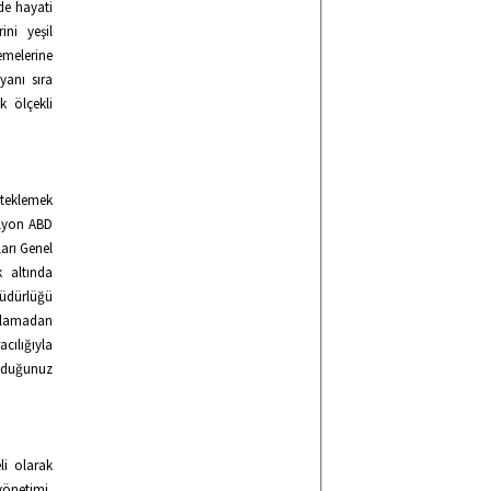
de hayati
ini yeşil
emelerine
yanı sıra
k ölçekli
steklemek
ilyon ABD
ları Genel
k altında
Müdürlüğü
ıklamadan
cılığıyla
olduğunuz
li olarak
 yönetimi,