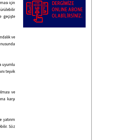
nması için
ürülebilir
e geçişte
ındalık ve
 konusunda
rla uyumlu
ını teşvik
tılması ve
rına karşı
e yatırım
bilir. Söz