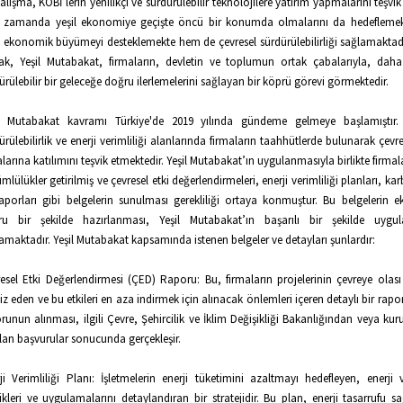
alışma, KOBİ’lerin yenilikçi ve sürdürülebilir teknolojilere yatırım yapmalarını teşvi
 zamanda yeşil ekonomiye geçişte öncü bir konumda olmalarını da hedeflemek
ekonomik büyümeyi desteklemekte hem de çevresel sürdürülebilirliği sağlamaktad
ak, Yeşil Mutabakat, firmaların, devletin ve toplumun ortak çabalarıyla, daha
ürülebilir bir geleceğe doğru ilerlemelerini sağlayan bir köprü görevi görmektedir.
il Mutabakat kavramı Türkiye'de 2019 yılında gündeme gelmeye başlamıştır. 
ürülebilirlik ve enerji verimliliği alanlarında firmaların taahhütlerde bulunarak çe
larına katılımını teşvik etmektedir. Yeşil Mutabakat’ın uygulanmasıyla birlikte firmala
mlülükler getirilmiş ve çevresel etki değerlendirmeleri, enerji verimliliği planları, k
raporları gibi belgelerin sunulması gerekliliği ortaya konmuştur. Bu belgelerin ek
ru bir şekilde hazırlanması, Yeşil Mutabakat’ın başarılı bir şekilde uygul
amaktadır. Yeşil Mutabakat kapsamında istenen belgeler ve detayları şunlardır:
esel Etki Değerlendirmesi (ÇED) Raporu: Bu, firmaların projelerinin çevreye olası e
iz eden ve bu etkileri en aza indirmek için alınacak önlemleri içeren detaylı bir rap
runun alınması, ilgili Çevre, Şehircilik ve İklim Değişikliği Bakanlığından veya ku
lan başvurular sonucunda gerçekleşir.
ji Verimliliği Planı: İşletmelerin enerji tüketimini azaltmayı hedefleyen, enerji ve
ikleri ve uygulamalarını detaylandıran bir stratejidir. Bu plan, enerji tasarrufu s