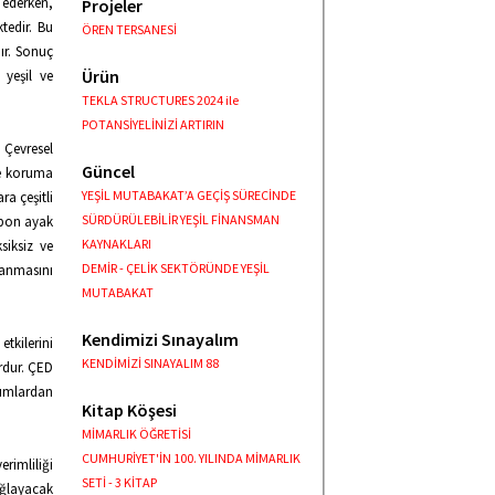
k ederken,
Projeler
tedir. Bu
ÖREN TERSANESİ
ır. Sonuç
Ürün
 yeşil ve
TEKLA STRUCTURES 2024 ile
POTANSİYELİNİZİ ARTIRIN
Çevresel
Güncel
vre koruma
YEŞİL MUTABAKAT’A GEÇİŞ SÜRECİNDE
ra çeşitli
SÜRDÜRÜLEBİLİR YEŞİL FİNANSMAN
arbon ayak
KAYNAKLARI
siksiz ve
DEMİR - ÇELİK SEKTÖRÜNDE YEŞİL
anmasını
MUTABAKAT
Kendimizi Sınayalım
tkilerini
KENDİMİZİ SINAYALIM 88
ordur. ÇED
rumlardan
Kitap Köşesi
MİMARLIK ÖĞRETİSİ
CUMHURİYET'İN 100. YILINDA MİMARLIK
rimliliği
SETİ - 3 KİTAP
ağlayacak