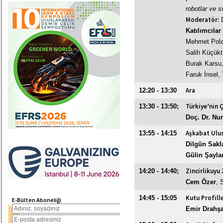
robotlar ve sı
Moderatör:
Katılımcılar
Mehmet Pola
Salih Küçük
Burak Karsu
Faruk İnsel
,
Ara
12:20 - 13:30
Türkiye’nin 
13:30 - 13:50;
Doç. Dr. Nu
Aşkabat Ulus
13:55 - 14:15
Dilgün Sakl
Gülin Şayl
Zincirlikuyu 
14:20 - 14:40;
Cem Özer
, 
Kutu Profill
14:45 - 15:05
E-Bülten Aboneliği
Emir Drahş