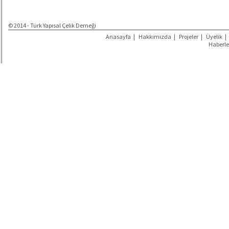
© 2014 - Türk Yapısal Çelik Derneği
Anasayfa
|
Hakkımızda
|
Projeler
|
Üyelik
|
Haberle