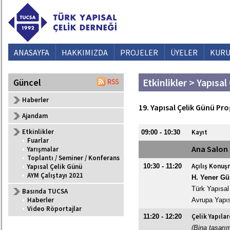
ANASAYFA
HAKKIMIZDA
PROJELER
ÜYELER
KURU
Etkinlikler > Yapısa
Güncel
Haberler
19. Yapısal Çelik Günü Pr
Ajandam
Etkinlikler
Kayıt
09:00 - 10:30
•
Fuarlar
Ana Salon
•
Yarışmalar
•
Toplantı / Seminer / Konferans
Açılış Konuş
•
Yapısal Çelik Günü
10:30 - 11:20
•
AYM Çalıştayı 2021
H. Yener Gü
Türk Yapısal
Basında TUCSA
•
Haberler
Avrupa Yapıs
•
Video Röportajlar
Çelik Yapıla
11:20 - 12:20
(Bina tasarı