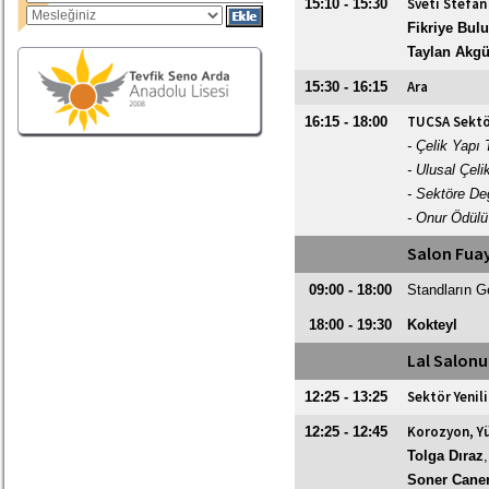
Sveti Stefan
15:10 - 15:30
Fikriye Bul
Taylan Akg
Ara
15:30 - 16:15
TUCSA Sektör
16:15 - 18:00
- Çelik Yapı
- Ulusal Çeli
- Sektöre De
- Onur Ödülü
Salon Fuay
09:00 - 18:00
Standların G
18:00 - 19:30
Kokteyl
Lal Salonu
Sektör Yenili
12:25 - 13:25
Korozyon, Y
12:25 - 12:45
Tolga Dıraz
Soner Cane