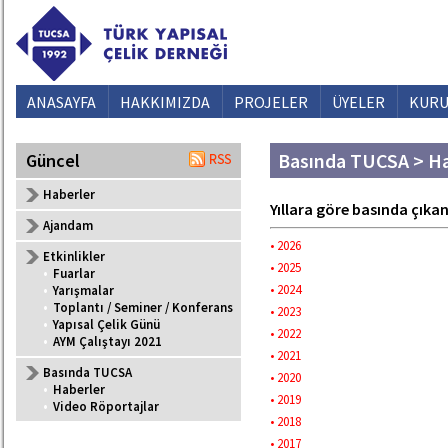
ANASAYFA
HAKKIMIZDA
PROJELER
ÜYELER
KURU
Basında TUCSA > Ha
Güncel
Haberler
Yıllara göre basında çıkan
Ajandam
• 2026
Etkinlikler
• 2025
•
Fuarlar
• 2024
•
Yarışmalar
•
Toplantı / Seminer / Konferans
• 2023
•
Yapısal Çelik Günü
• 2022
•
AYM Çalıştayı 2021
• 2021
Basında TUCSA
• 2020
•
Haberler
• 2019
•
Video Röportajlar
• 2018
• 2017