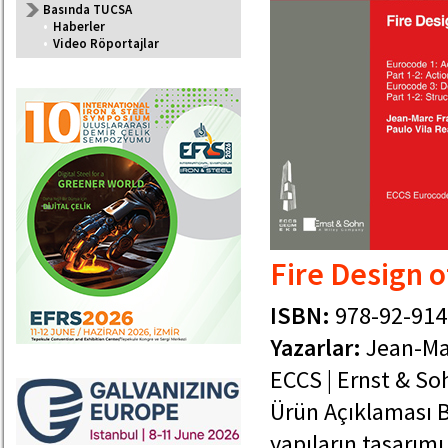
Basında TUCSA
•
Haberler
•
Video Röportajlar
Fire Design o
ISBN:
978-92-914
Yazarlar:
Jean-Mar
ECCS | Ernst & So
Ürün Açıklaması B
yapıların tasarımı i