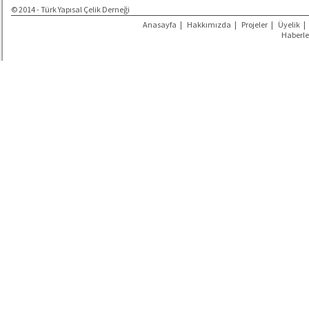
© 2014 - Türk Yapısal Çelik Derneği
Anasayfa
|
Hakkımızda
|
Projeler
|
Üyelik
|
Haberle