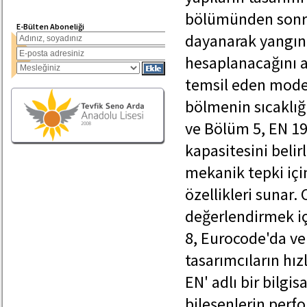
bölümünden sonra 
E-Bülten Aboneliği
dayanarak yangın
hesaplanacağını a
temsil eden modell
bölmenin sıcaklığ
ve Bölüm 5, EN 199
kapasitesini belir
mekanik tepki içi
özellikleri sunar.
değerlendirmek iç
8, Eurocode'da ve
tasarımcıların hız
EN' adlı bir bilg
bileşenlerin perf