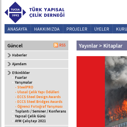
ANASAYFA
HAKKIMIZDA
PROJELER
ÜYELER
KURU
Yayınlar > Kitaplar
Güncel
Haberler
Ajandam
Etkinlikler
•
Fuarlar
•
Yarışmalar
- SteelPRO
- Ulusal Çelik Yapı Ödülleri
- ECCS Steel Design Awards
- ECCS Steel Bridges Awards
- Öğrenci Fotoğraf Yarışması
•
Toplantı / Seminer / Konferans
•
Yapısal Çelik Günü
•
AYM Çalıştayı 2021