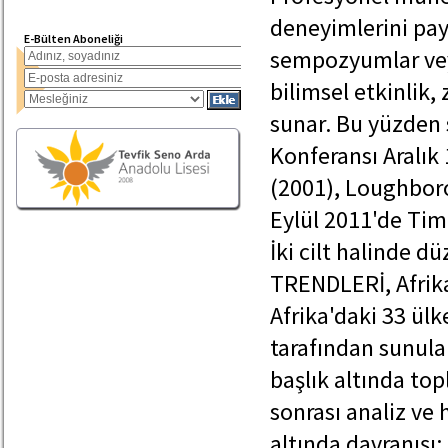
deneyimlerini payl
E-Bülten Aboneliği
sempozyumlar veya
bilimsel etkinlik,
sunar. Bu yüzden s
Konferansı Aralık
(2001), Loughboro
Eylül 2011'de Tim
İki cilt halinde
TRENDLERİ, Afrika
Afrika'daki 33 ülk
tarafından sunulan
başlık altında to
sonrası analiz ve 
altında davranışı;