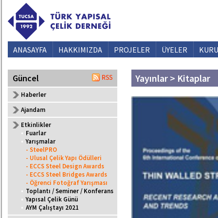
ANASAYFA
HAKKIMIZDA
PROJELER
ÜYELER
KURU
Yayınlar > Kitaplar
Güncel
Haberler
Ajandam
Etkinlikler
•
Fuarlar
•
Yarışmalar
- SteelPRO
- Ulusal Çelik Yapı Ödülleri
- ECCS Steel Design Awards
- ECCS Steel Bridges Awards
- Öğrenci Fotoğraf Yarışması
•
Toplantı / Seminer / Konferans
•
Yapısal Çelik Günü
•
AYM Çalıştayı 2021