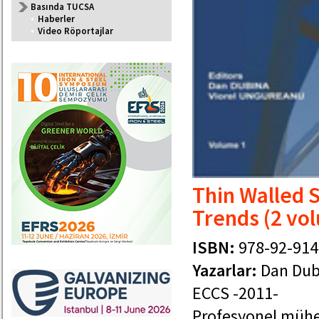
Basında TUCSA
•
Haberler
•
Video Röportajlar
Thin Walled 
Trends (2 vo
ISBN:
978-92-914
Yazarlar:
Dan Dub
ECCS -2011-
Profesyonel mühen