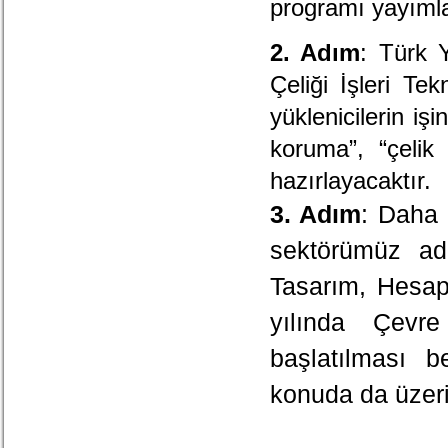
programı yayımla
2.
Adım
: Türk 
Çeliği İşleri Te
yüklenicilerin iş
koruma”, “çelik
hazırlayacaktır.
3. Adım
: Daha 
sektörümüz ad
Tasarım, Hesap
yılında Çevre
başlatılması b
konuda da üzeri