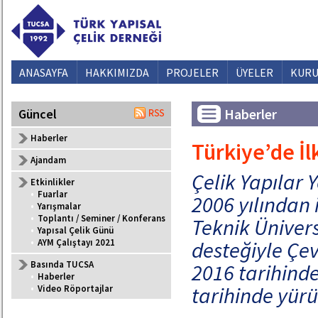
ANASAYFA
HAKKIMIZDA
PROJELER
ÜYELER
KURU
Haberler
Güncel
Haberler
Türkiye’de İl
Ajandam
Çelik Yapılar 
Etkinlikler
•
Fuarlar
2006 yılından 
•
Yarışmalar
•
Toplantı / Seminer / Konferans
Teknik Ünivers
•
Yapısal Çelik Günü
•
AYM Çalıştayı 2021
desteğiyle Çev
Basında TUCSA
2016 tarihinde
•
Haberler
tarihinde yürü
•
Video Röportajlar