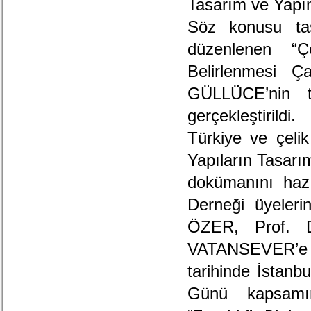
Tasarım ve Yapım
Söz konusu tas
düzenlenen “Ç
Belirlenmesi Ç
GÜLLÜCE’nin te
gerçekleştirildi.
Türkiye ve çeli
Yapıların Tasarı
dokümanını hazı
Derneği üyeler
ÖZER, Prof. 
VATANSEVER’e Tü
tarihinde İstanb
Günü kapsamınd