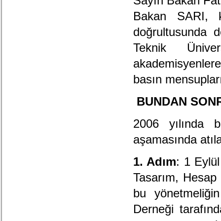
Sayın Bakan Fat
Bakan SARI, ko
doğrultusunda d
Teknik Üniver
akademisyenlere,
basın mensupları
BUNDAN SONR
2006 yılında b
aşamasında atıla
1.
Adım
: 1 Eylü
Tasarım, Hesap v
bu yönetmeliğin
Derneği tarafın