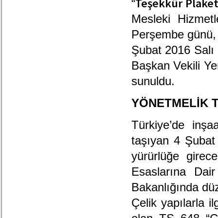
Teşekkür Plaket
“
Mesleki Hizme
Perşembe günü, 
Şubat 2016 Salı 
Başkan Vekili Y
sunuldu.
YÖNETMELİK T
Türkiye’de inşa
taşıyan 4 Şubat
yürürlüğe girec
Esaslarına Dair
Bakanlığında düze
Çelik yapılarla i