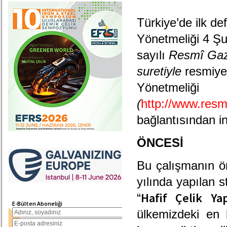
Türkiye’de ilk de
Yönetmeliği
4 Şu
sayılı
Resmî Gaz
suretiyle
resmiye
Yönetmeliği
(
http://www.resm
bağlantısından in
ÖNCESİ
Bu çalışmanın ö
yılında yapılan s
Hafif Çelik Ya
“
E-Bülten Aboneliği
ülkemizdeki en b