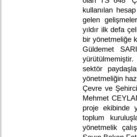
olan TS 648 “Çe
kullanılan hesa
gelen gelişmele
yıldır ilk defa 
bir yönetmeliğe 
Güldemet SARI,
yürütülmemiştir
sektör paydaşla
yönetmeliğin hazı
Çevre ve Şehirc
Mehmet CEYLAN,
proje ekibinde y
toplum kuruluşl
yönetmelik çalı