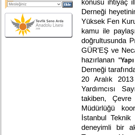
konusu ihtiyaç i
Derneği heyetini
Yüksek Fen Kuru
kamu ile paylaş
doğrultusunda P
GÜR’EŞ ve Neca
Yapı
hazırlanan “
Derneği tarafınd
20 Aralık 2013 
Yardımcısı Sa
takiben, Çevre
Müdürlüğü koor
İstanbul Teknik
deneyimli bir a